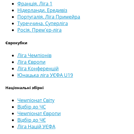
Франція. Ліга 1
Нідерланди. Ередивіз
Португалія. Ліга Примейра
Туреччина. Суперліга
Росія. Прем'єр-ліга
Єврокубки
Ліга Чемпіонів
Ліга Європи
Ліга Конференцій
Юнацька ліга УЄФА U19
Національні збірні
Чемпіонат Світу
Відбір до ЧС
Чемпіонат Європи
Відбір до ЧЄ
Ліга Націй УЄФА