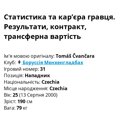
Колективний прогноз
Турніри
Статистика та кар’єра гравця.
Чемпіонат Світу
Результати, контракт,
Україна. Прем’єр-Ліга
Україна. Перша Ліга
трансферна вартість
Ліга Чемпіонів
Англія. Прем’єр-Ліга
Іспанія. Ла Ліга
Ім'я мовою оригіналу:
Tomáš Čvančara
Ще Турніри >>>
Клуб:
Боруссія Менхенгладбах
Таблиці
Ігровий номер:
31
Чемпіонат Світу. Турнирні таблиці
Позиція:
Нападник
Таблиця УПЛ
Національність:
Czechia
Перша Ліга
Місце народження:
Czechia
Таблиця АПЛ
Вік:
25
(13 Серпня 2000)
Таблиця Ла Ліги
Зріст:
190
см
Таблиця Ліги Чемпіонів
Вага:
79
кг
Всі таблиці >>>
Рейтинги
Рейтинг країн УЄФА
Рейтинг клубів УЄФА