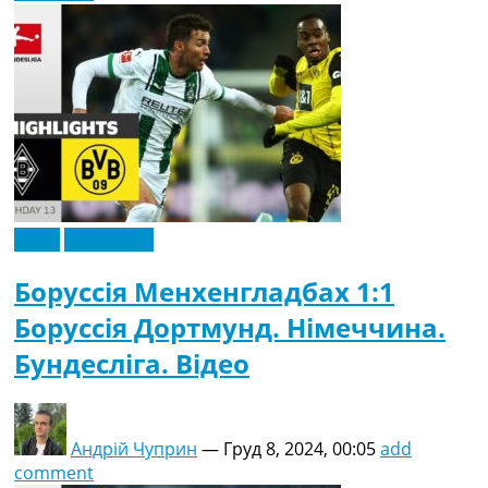
Відео
Ексклюзив
Боруссія Менхенгладбах 1:1
Боруссія Дортмунд. Німеччина.
Бундесліга. Відео
Андрій Чуприн
—
Груд 8, 2024, 00:05
add
comment