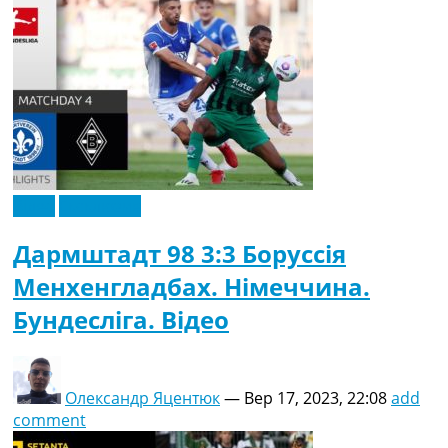
Відео
Ексклюзив
Дармштадт 98 3:3 Боруссія
Менхенгладбах. Німеччина.
Бундесліга. Відео
Олександр Яцентюк
—
Вер 17, 2023, 22:08
add
comment