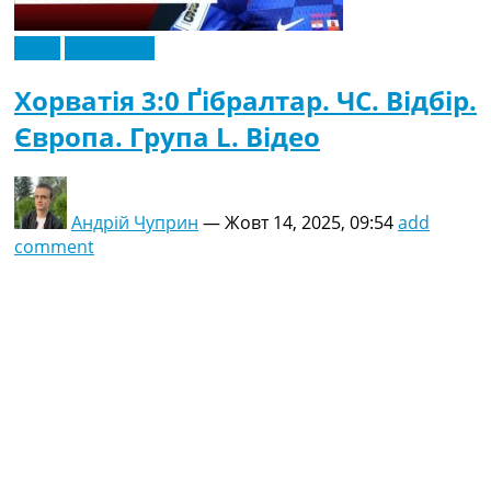
Відео
Ексклюзив
Хорватія 3:0 Ґібралтар. ЧC. Відбір.
Європа. Група L. Відео
Андрій Чуприн
—
Жовт 14, 2025, 09:54
add
comment