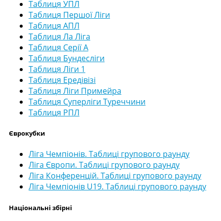
Таблиця УПЛ
Таблиця Першої Ліги
Таблиця АПЛ
Таблиця Ла Ліга
Таблиця Серії А
Таблиця Бундесліги
Таблиця Ліги 1
Таблиця Ередівізі
Таблиця Ліги Примейра
Таблиця Суперліги Туреччини
Таблиця РПЛ
Єврокубки
Ліга Чемпіонів. Таблиці групового раунду
Ліга Європи. Таблиці групового раунду
Ліга Конференцій. Таблиці групового раунду
Ліга Чемпіонів U19. Таблиці групового раунду
Національні збірні