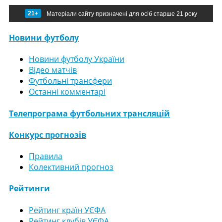
21+
Матеріали сайту призначені для осіб старше 21 року
Новини футболу
Новини футболу України
Відео матчів
Футбольні трансфери
Останні комментарі
Телепрограма футбольних трансляцій
Конкурс прогнозів
Правила
Колективний прогноз
Рейтинги
Рейтинг країн УЄФА
Рейтинг клубів УЄФА