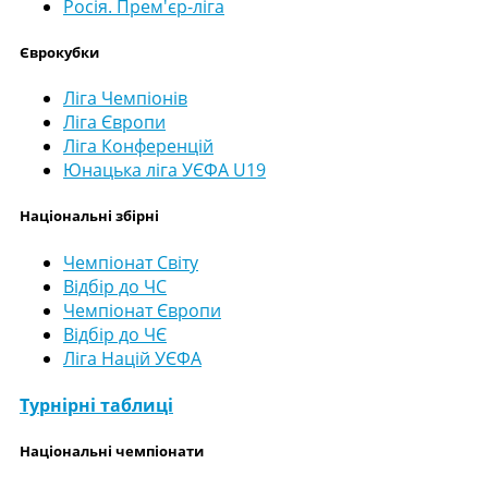
Росія. Прем'єр-ліга
Єврокубки
Ліга Чемпіонів
Ліга Європи
Ліга Конференцій
Юнацька ліга УЄФА U19
Національні збірні
Чемпіонат Світу
Відбір до ЧС
Чемпіонат Європи
Відбір до ЧЄ
Ліга Націй УЄФА
Турнірні таблиці
Національні чемпіонати