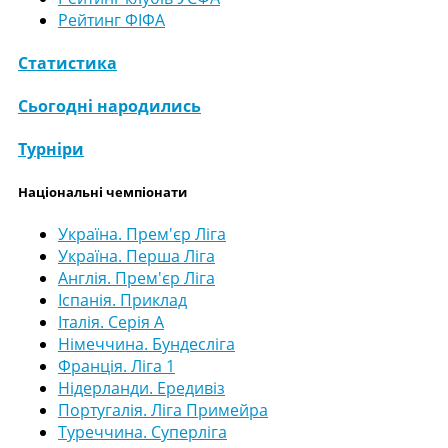
Рейтинг ФІФА
Статистика
Сьогодні народились
Турніри
Національні чемпіонати
Україна. Прем'єр Ліга
Україна. Перша Ліга
Англія. Прем'єр Ліга
Іспанія. Приклад
Італія. Серія А
Німеччина. Бундесліга
Франція. Ліга 1
Нідерланди. Ередивіз
Португалія. Ліга Примейра
Туреччина. Суперліга