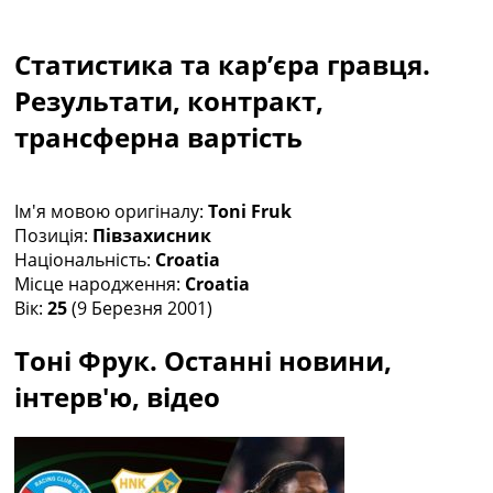
Колективний прогноз
Турніри
Статистика та кар’єра гравця.
Чемпіонат Світу
Україна. Прем’єр-Ліга
Результати, контракт,
Україна. Перша Ліга
трансферна вартість
Ліга Чемпіонів
Англія. Прем’єр-Ліга
Іспанія. Ла Ліга
Ім'я мовою оригіналу:
Toni Fruk
Ще Турніри >>>
Позиція:
Півзахисник
Таблиці
Національність:
Croatia
Чемпіонат Світу. Турнирні таблиці
Місце народження:
Croatia
Таблиця УПЛ
Вік:
25
(9 Березня 2001)
Перша Ліга
Таблиця АПЛ
Тоні Фрук. Останні новини,
Таблиця Ла Ліги
Таблиця Ліги Чемпіонів
інтерв'ю, відео
Всі таблиці >>>
Рейтинги
Рейтинг країн УЄФА
Рейтинг клубів УЄФА