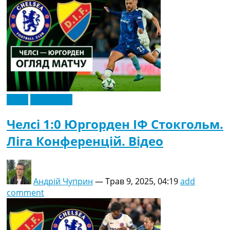
Відео
Ексклюзив
Челсі 1:0 Юргорден ІФ Стокгольм.
Ліга Конференцій. Відео
Андрій Чуприн
—
Трав 9, 2025, 04:19
add
comment