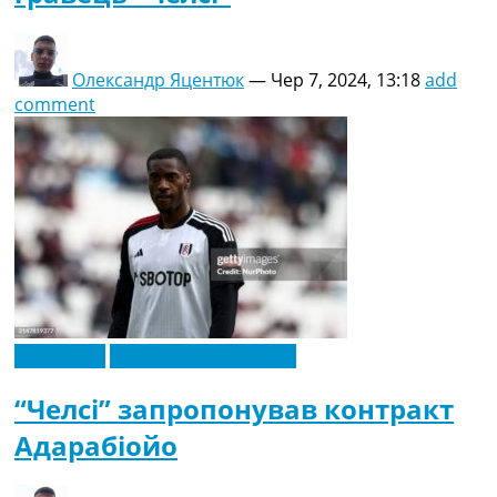
Олександр Яцентюк
—
Чер 7, 2024, 13:18
add
comment
Ексклюзив
Футбольні трансфери
“Челсі” запропонував контракт
Адарабіойо