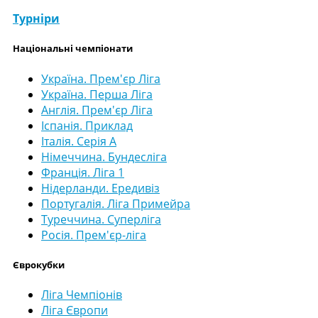
Турніри
Національні чемпіонати
Україна. Прем'єр Ліга
Україна. Перша Ліга
Англія. Прем'єр Ліга
Іспанія. Приклад
Італія. Серія А
Німеччина. Бундесліга
Франція. Ліга 1
Нідерланди. Ередивіз
Португалія. Ліга Примейра
Туреччина. Суперліга
Росія. Прем'єр-ліга
Єврокубки
Ліга Чемпіонів
Ліга Європи