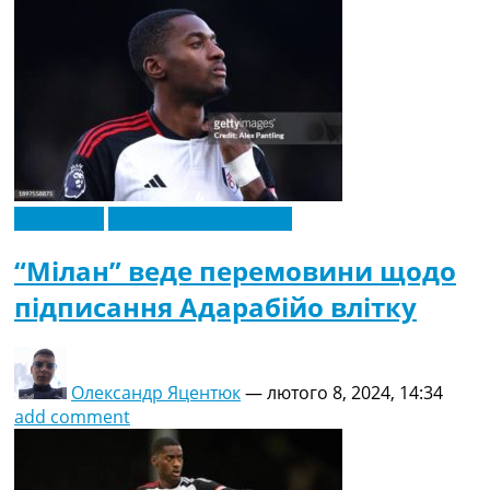
Ексклюзив
Футбольні трансфери
“Мілан” веде перемовини щодо
підписання Адарабійо влітку
Олександр Яцентюк
—
лютого 8, 2024, 14:34
add comment