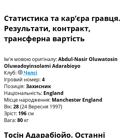
Колективний прогноз
Турніри
Статистика та кар’єра гравця.
Чемпіонат Світу
Україна. Прем’єр-Ліга
Результати, контракт,
Україна. Перша Ліга
трансферна вартість
Ліга Чемпіонів
Англія. Прем’єр-Ліга
Іспанія. Ла Ліга
Ім'я мовою оригіналу:
Abdul-Nasir Oluwatosin
Ще Турніри >>>
Oluwadoyinsolami Adarabioyo
Таблиці
Клуб:
Челсі
Чемпіонат Світу. Турнирні таблиці
Ігровий номер:
4
Таблиця УПЛ
Позиція:
Захисник
Перша Ліга
Національність:
England
Таблиця АПЛ
Місце народження:
Manchester England
Таблиця Ла Ліги
Вік:
28
(24 Вересня 1997)
Таблиця Ліги Чемпіонів
Зріст:
196
см
Всі таблиці >>>
Вага:
80
кг
Рейтинги
Рейтинг країн УЄФА
Тосін Адарабіойо. Останні
Рейтинг клубів УЄФА