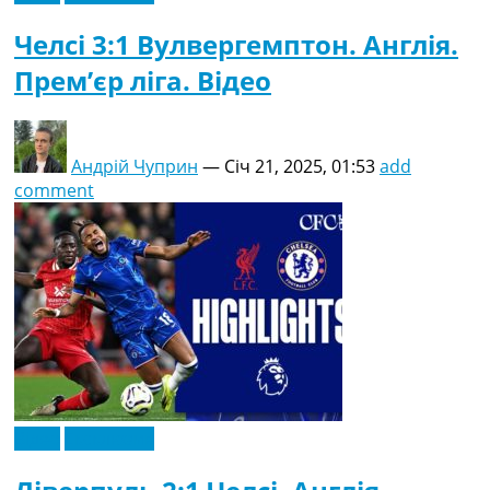
Челсі 3:1 Вулвергемптон. Англія.
Прем’єр ліга. Відео
Андрій Чуприн
—
Січ 21, 2025, 01:53
add
comment
Відео
Ексклюзив