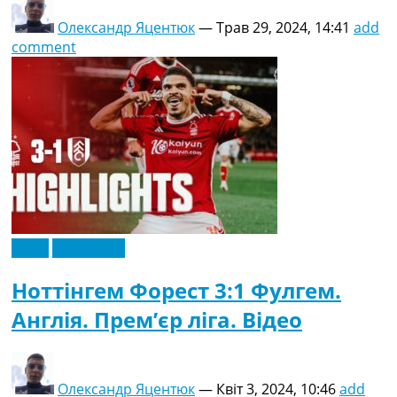
Олександр Яцентюк
—
Трав 29, 2024, 14:41
add
comment
Відео
Ексклюзив
Ноттінгем Форест 3:1 Фулгем.
Англія. Прем’єр ліга. Відео
Олександр Яцентюк
—
Квіт 3, 2024, 10:46
add