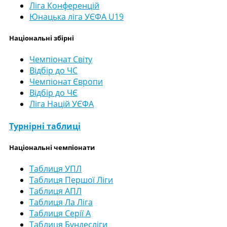
Ліга Конференцій
Юнацька ліга УЄФА U19
Національні збірні
Чемпіонат Світу
Відбір до ЧС
Чемпіонат Європи
Відбір до ЧЄ
Ліга Націй УЄФА
Турнірні таблиці
Національні чемпіонати
Таблиця УПЛ
Таблиця Першої Ліги
Таблиця АПЛ
Таблиця Ла Ліга
Таблиця Серії А
Таблиця Бундесліги