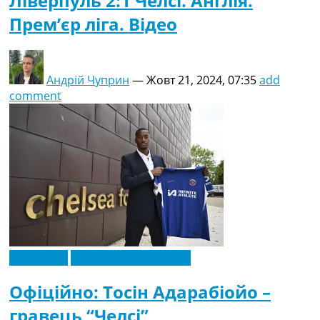
Ліверпуль 2:1 Челсі. Англія.
Прем’єр ліга. Відео
Андрій Чуприн
—
Жовт 21, 2024, 07:35
add
comment
Ексклюзив
Футбольні трансфери
Офіційно: Тосін Адарабіойо –
гравець “Челсі”