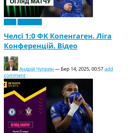
Відео
Ексклюзив
Челсі 1:0 ФК Копенгаген. Ліга
Конференцій. Відео
Андрій Чуприн
—
Бер 14, 2025, 00:57
add
comment