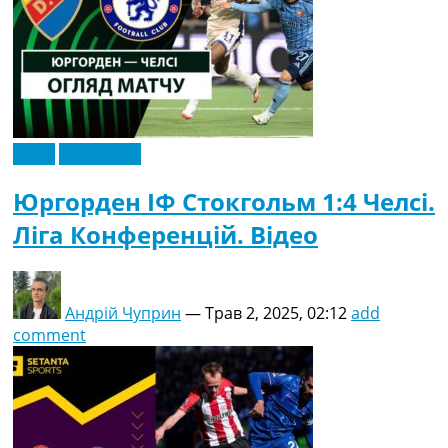
Відео
Ексклюзив
Юргорден ІФ Стокгольм 1:4 Челсі.
Ліга Конференцій. Відео
Андрій Чуприн
—
Трав 2, 2025, 02:12
add
comment