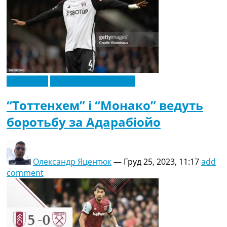
Ексклюзив
Футбольні трансфери
“Тоттенхем” і “Монако” ведуть
боротьбу за Адарабіойо
Олександр Яцентюк
—
Груд 25, 2023, 11:17
add
comment