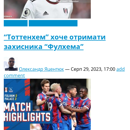
Ексклюзив
Футбольні трансфери
“Тоттенхем” хоче отримати
захисника “Фулхема”
Олександр Яцентюк
—
Серп 29, 2023, 17:00
add
comment