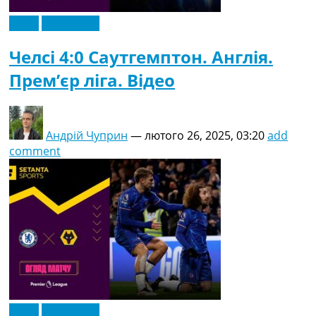
Відео
Ексклюзив
Челсі 4:0 Саутгемптон. Англія.
Прем’єр ліга. Відео
Андрій Чуприн
—
лютого 26, 2025, 03:20
add
comment
Відео
Ексклюзив