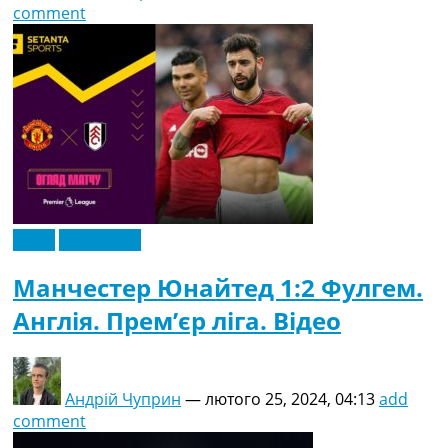
comment
Відео
Ексклюзив
Манчестер Юнайтед 1:2 Фулгем.
Англія. Прем’єр ліга. Відео
Андрій Чуприн
—
лютого 25, 2024, 04:13
add
comment