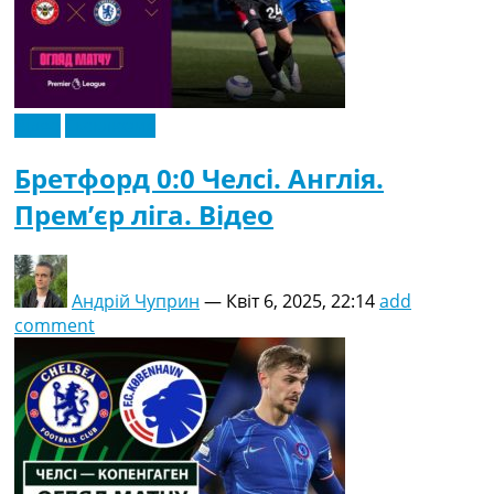
Відео
Ексклюзив
Бретфорд 0:0 Челсі. Англія.
Прем’єр ліга. Відео
Андрій Чуприн
—
Квіт 6, 2025, 22:14
add
comment