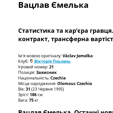
Вацлав Ємелька
Турніри
Чемпіонат Світу
Україна. Прем’єр-Ліга
Україна. Перша Ліга
Ліга Чемпіонів
Статистика та кар’єра гравця
Англія. Прем’єр-Ліга
контракт, трансферна вартіс
Іспанія. Ла Ліга
Ще Турніри >>>
Таблиці
Чемпіонат Світу. Турнирні таблиці
Ім'я мовою оригіналу:
Václav Jemelka
Таблиця УПЛ
Клуб:
Вікторія Пльзень
Перша Ліга
Ігровий номер:
21
Таблиця АПЛ
Позиція:
Захисник
Таблиця Ла Ліги
Національність:
Czechia
Таблиця Ліги Чемпіонів
Місце народження:
Olomouc Czechia
Всі таблиці >>>
Вік:
31
(23 Червня 1995)
Рейтинги
Зріст:
186
см
Рейтинг країн УЄФА
Вага:
75
кг
Рейтинг клубів УЄФА
Вацлав Ємелька. Останні нови
Рейтинг ФІФА