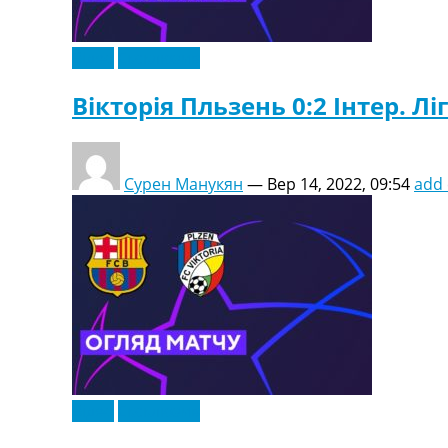
Відео
Ексклюзив
Вікторія Пльзень 0:2 Інтер. Лі
Сурен Манукян
—
Вер 14, 2022, 09:54
add
Відео
Ексклюзив