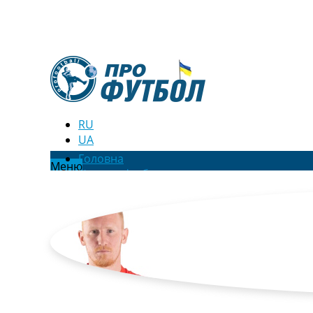
RU
UA
Головна
Меню
Новини футболу
Відео
Новини футболу України
Футбольні трансфери
Останні коментарі
Конкурс прогнозів
Логін
Рейтінги
Правила
Колективний прогноз