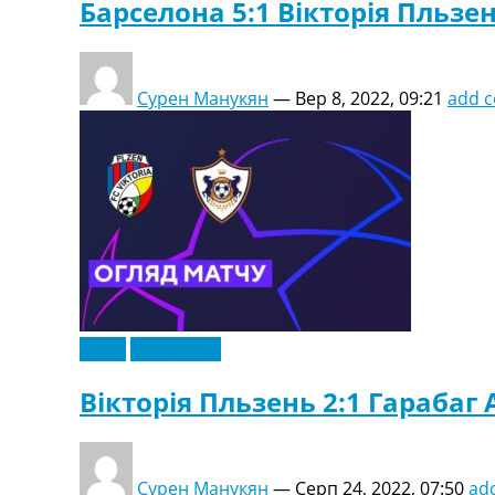
Барселона 5:1 Вікторія Пльзен
Сурен Манукян
—
Вер 8, 2022, 09:21
add 
Відео
Ексклюзив
Вікторія Пльзень 2:1 Гарабаг 
Сурен Манукян
—
Серп 24, 2022, 07:50
ad