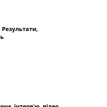
. Результати,
ть
ни, інтерв'ю, відео