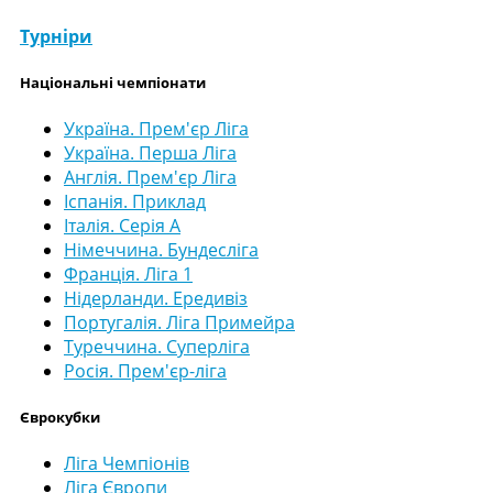
Турніри
Національні чемпіонати
Україна. Прем'єр Ліга
Україна. Перша Ліга
Англія. Прем'єр Ліга
Іспанія. Приклад
Італія. Серія А
Німеччина. Бундесліга
Франція. Ліга 1
Нідерланди. Ередивіз
Португалія. Ліга Примейра
Туреччина. Суперліга
Росія. Прем'єр-ліга
Єврокубки
Ліга Чемпіонів
Ліга Європи