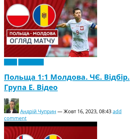
Відео
Ексклюзив
Польща 1:1 Молдова. ЧЄ. Відбір.
Група E. Відео
Андрій Чуприн
—
Жовт 16, 2023, 08:43
add
comment