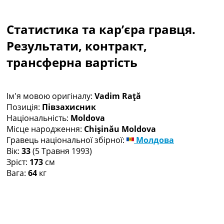
Колективний прогноз
Турніри
Статистика та кар’єра гравця.
Чемпіонат Світу
Україна. Прем’єр-Ліга
Результати, контракт,
Україна. Перша Ліга
трансферна вартість
Ліга Чемпіонів
Англія. Прем’єр-Ліга
Іспанія. Ла Ліга
Ім'я мовою оригіналу:
Vadim Raţă
Ще Турніри >>>
Позиція:
Півзахисник
Таблиці
Національність:
Moldova
Чемпіонат Світу. Турнирні таблиці
Місце народження:
Chişinău Moldova
Таблиця УПЛ
Гравець національної збірної:
Молдова
Перша Ліга
Вік:
33
(5 Травня 1993)
Таблиця АПЛ
Зріст:
173
см
Таблиця Ла Ліги
Вага:
64
кг
Таблиця Ліги Чемпіонів
Всі таблиці >>>
Рейтинги
Рейтинг країн УЄФА
Рейтинг клубів УЄФА