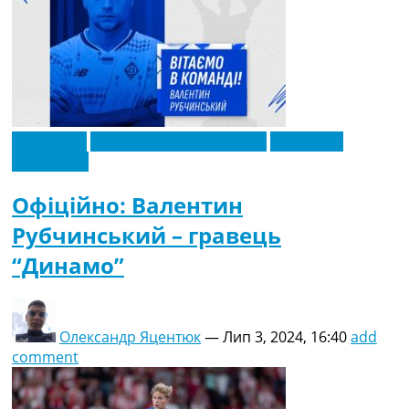
Ексклюзив
Новини футболу України
Футбольні
трансфери
Офіційно: Валентин
Рубчинський – гравець
“Динамо”
Олександр Яцентюк
—
Лип 3, 2024, 16:40
add
comment