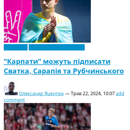
Ексклюзив
Новини футболу України
“Карпати” можуть підписати
Сватка, Сарапія та Рубчинського
Олександр Яцентюк
—
Трав 22, 2024, 10:07
add
comment