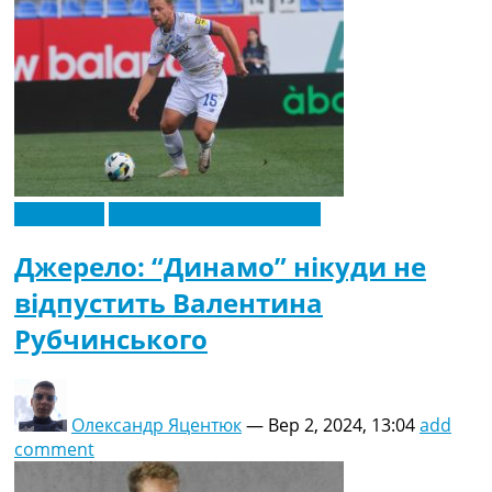
Ексклюзив
Новини футболу України
Джерело: “Динамо” нікуди не
відпустить Валентина
Рубчинського
Олександр Яцентюк
—
Вер 2, 2024, 13:04
add
comment