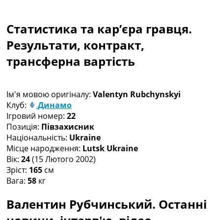
Колективний прогноз
Турніри
Статистика та кар’єра гравця.
Чемпіонат Світу
Україна. Прем’єр-Ліга
Результати, контракт,
Україна. Перша Ліга
трансферна вартість
Ліга Чемпіонів
Англія. Прем’єр-Ліга
Іспанія. Ла Ліга
Ім'я мовою оригіналу:
Valentyn Rubchynskyi
Ще Турніри >>>
Клуб:
Динамо
Таблиці
Ігровий номер:
22
Чемпіонат Світу. Турнирні таблиці
Позиція:
Півзахисник
Таблиця УПЛ
Національність:
Ukraine
Перша Ліга
Місце народження:
Lutsk Ukraine
Таблиця АПЛ
Вік:
24
(15 Лютого 2002)
Таблиця Ла Ліги
Зріст:
165
см
Таблиця Ліги Чемпіонів
Вага:
58
кг
Всі таблиці >>>
Рейтинги
Валентин Рубчинський. Останні
Рейтинг країн УЄФА
Рейтинг клубів УЄФА