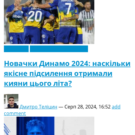
Ексклюзив
Новини футболу України
Новачки Динамо 2024: наскільки
якісне підсилення отримали
кияни цього літа?
Дмитро Теліцин
—
Серп 28, 2024, 16:52
add
comment