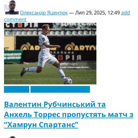
Олександр Яцентюк
—
Лип 29, 2025, 12:49
add
comment
Ексклюзив
Новини футболу України
Валентин Рубчинський та
Анхель Торрес пропустять матч з
“Хамрун Спартанс”