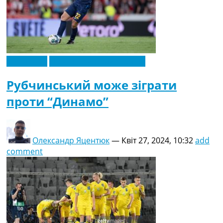
Ексклюзив
Новини футболу України
Рубчинський може зіграти
проти “Динамо”
Олександр Яцентюк
—
Квіт 27, 2024, 10:32
add
comment