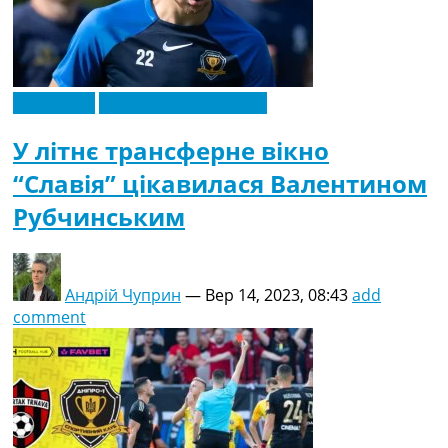
Ексклюзив
Футбольні трансфери
У літнє трансферне вікно
“Славія” цікавилася Валентином
Рубчинським
Андрій Чуприн
—
Вер 14, 2023, 08:43
add
comment