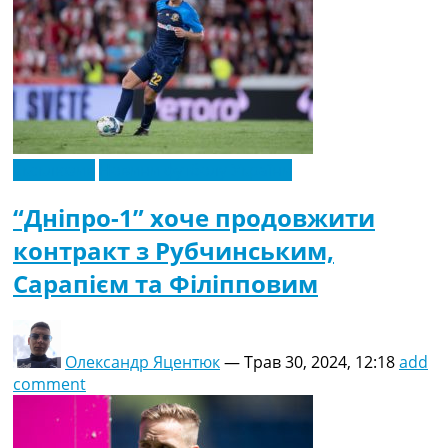
Ексклюзив
Новини футболу України
“Дніпро-1” хоче продовжити
контракт з Рубчинським,
Сарапієм та Філіпповим
Олександр Яцентюк
—
Трав 30, 2024, 12:18
add
comment