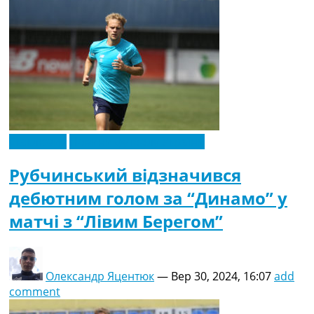
Ексклюзив
Новини футболу України
Рубчинський відзначився
дебютним голом за “Динамо” у
матчі з “Лівим Берегом”
Олександр Яцентюк
—
Вер 30, 2024, 16:07
add
comment