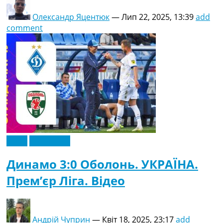
Олександр Яцентюк
—
Лип 22, 2025, 13:39
add
comment
Відео
Ексклюзив
Динамо 3:0 Оболонь. УКРАЇНА.
Прем’єр Ліга. Відео
Андрій Чуприн
—
Квіт 18, 2025, 23:17
add