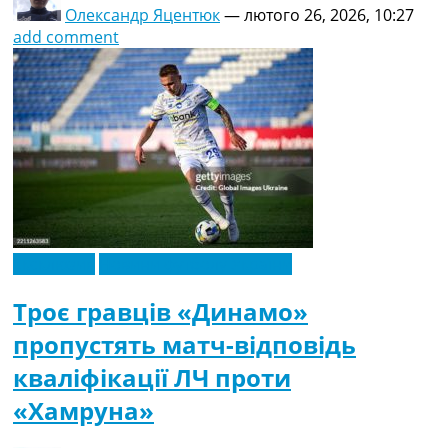
Олександр Яцентюк
—
лютого 26, 2026, 10:27
add comment
Ексклюзив
Новини футболу України
Троє гравців «Динамо»
пропустять матч-відповідь
кваліфікації ЛЧ проти
«Хамруна»