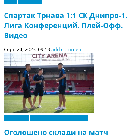
Відео
Ексклюзив
Спартак Трнава 1:1 СК Днипро-1.
Лига Конференций. Плей-Офф.
Видео
Серп 24, 2023, 09:13
add comment
Ексклюзив
Новини футболу України
Оголошено склади на матч