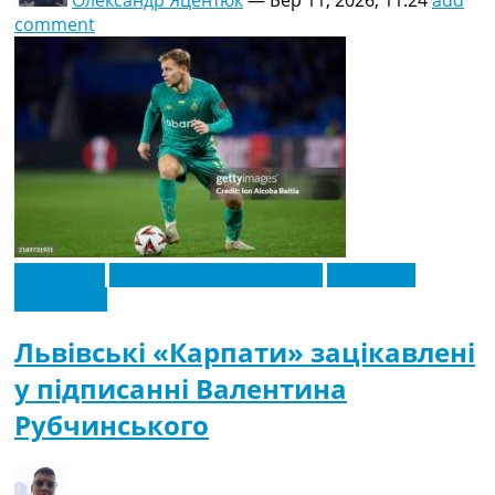
Олександр Яцентюк
—
Бер 11, 2026, 11:24
add
comment
Ексклюзив
Новини футболу України
Футбольні
трансфери
Львівські «Карпати» зацікавлені
у підписанні Валентина
Рубчинського