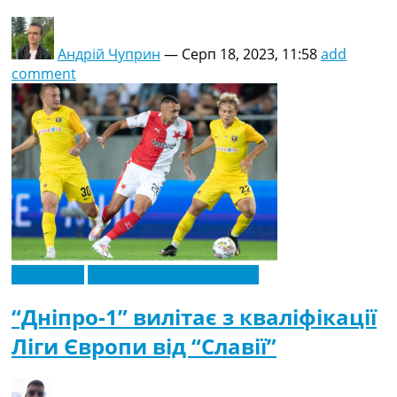
Андрій Чуприн
—
Серп 18, 2023, 11:58
add
comment
Ексклюзив
Новини футболу України
“Дніпро-1” вилітає з кваліфікації
Ліги Європи від “Славії”