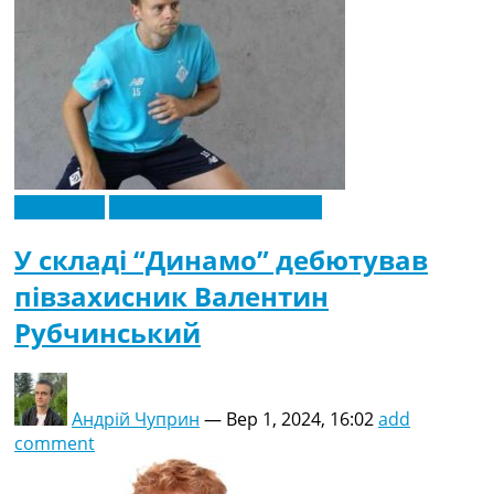
Ексклюзив
Новини футболу України
У складі “Динамо” дебютував
півзахисник Валентин
Рубчинський
Андрій Чуприн
—
Вер 1, 2024, 16:02
add
comment