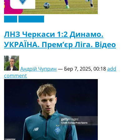
Відео
Ексклюзив
ЛНЗ Черкаси 1:2 Динамо.
УКРАЇНА. Прем’єр Ліга. Відео
Андрій Чуприн
—
Бер 7, 2025, 00:18
add
comment