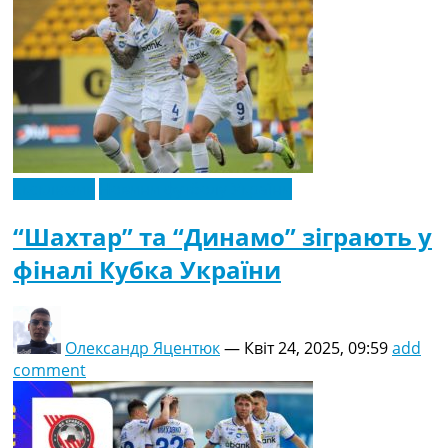
Ексклюзив
Новини футболу України
“Шахтар” та “Динамо” зіграють у
фіналі Кубка України
Олександр Яцентюк
—
Квіт 24, 2025, 09:59
add
comment