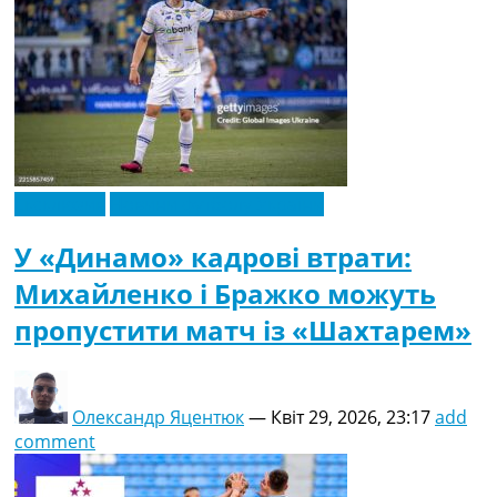
Ексклюзив
Новини футболу України
У «Динамо» кадрові втрати:
Михайленко і Бражко можуть
пропустити матч із «Шахтарем»
Олександр Яцентюк
—
Квіт 29, 2026, 23:17
add
comment