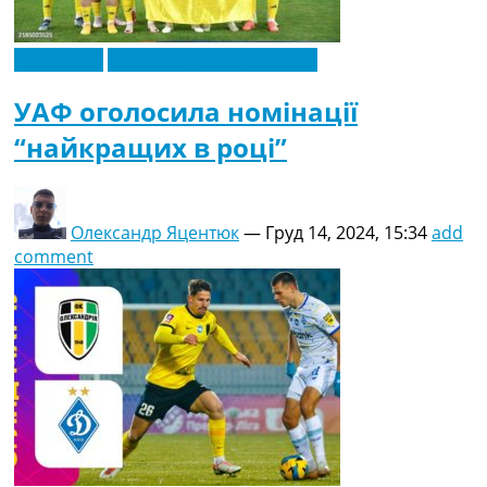
Ексклюзив
Новини футболу України
УАФ оголосила номінації
“найкращих в році”
Олександр Яцентюк
—
Груд 14, 2024, 15:34
add
comment