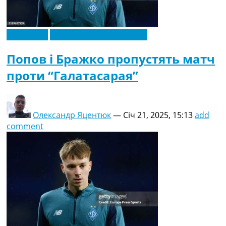
Ексклюзив
Новини футболу України
Попов і Бражко пропустять матч
проти “Галатасарая”
Олександр Яцентюк
—
Січ 21, 2025, 15:13
add
comment