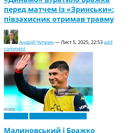
перед матчем із «Зринськи»:
півзахисник отримав травму
Андрій Чуприн
—
Лист 5, 2025, 22:53
add
comment
Ексклюзив
Новини футболу України
Малиновський і Бражко