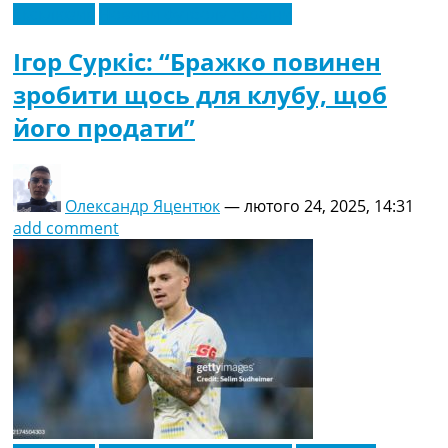
Ексклюзив
Новини футболу України
Ігор Суркіс: “Бражко повинен
зробити щось для клубу, щоб
його продати”
Олександр Яцентюк
—
лютого 24, 2025, 14:31
add comment