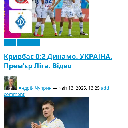
Відео
Ексклюзив
Кривбас 0:2 Динамо. УКРАЇНА.
Прем’єр Ліга. Відео
Андрій Чуприн
—
Квіт 13, 2025, 13:25
add
comment