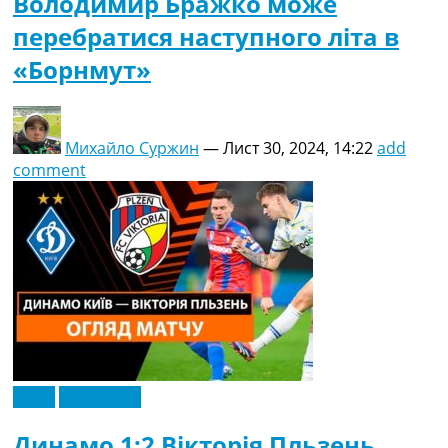
Володимир Бражко може
перебратися наступного літа в
«Борнмут»
Михайло Суржин
—
Лист 30, 2024, 14:22
add
comment
Відео
Ексклюзив
Динамо 1:2 Вікторія Пльзень.