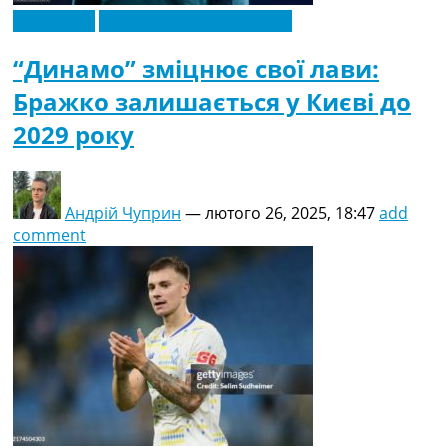
Ексклюзив
Новини футболу України
“Динамо” зміцнює свої лави:
Бражко залишається у Києві до
2029 року
Андрій Чуприн
—
лютого 26, 2025, 18:47
add
comment