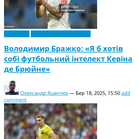
Ексклюзив
Новини футболу України
Володимир Бражко: «Я б хотів
собі футбольний інтелект Кевіна
де Брюйне»
Олександр Яцентюк
—
Бер 18, 2025, 15:50
add
comment