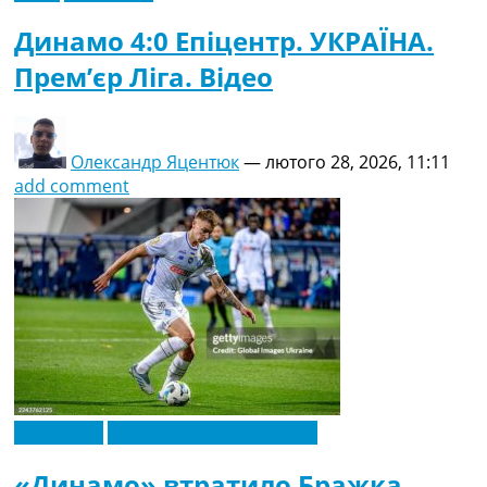
Динамо 4:0 Епіцентр. УКРАЇНА.
Прем’єр Ліга. Відео
Олександр Яцентюк
—
лютого 28, 2026, 11:11
add comment
Ексклюзив
Новини футболу України
«Динамо» втратило Бражка