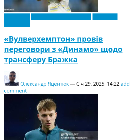
Ексклюзив
Новини футболу України
Футбольні
трансфери
«Вулверхемптон» провів
переговори з «Динамо» щодо
трансферу Бражка
Олександр Яцентюк
—
Січ 29, 2025, 14:22
add
comment