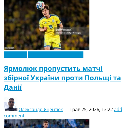
Ексклюзив
Новини футболу України
Ярмолюк пропустить матчі
збірної України проти Польщі та
Данії
Олександр Яцентюк
—
Трав 25, 2026, 13:22
add
comment