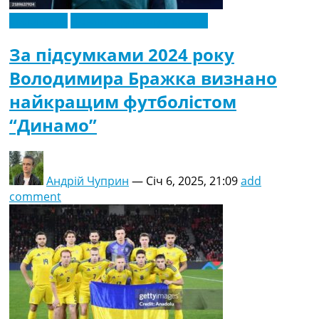
Ексклюзив
Новини футболу України
За підсумками 2024 року
Володимира Бражка визнано
найкращим футболістом
“Динамо”
Андрій Чуприн
—
Січ 6, 2025, 21:09
add
comment