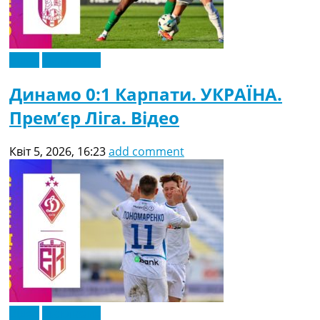
Відео
Ексклюзив
Динамо 0:1 Карпати. УКРАЇНА.
Прем’єр Ліга. Відео
Квіт 5, 2026, 16:23
add comment
Відео
Ексклюзив