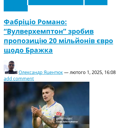
Ексклюзив
Новини футболу України
Футбольні
трансфери
Фабріціо Романо:
“Вулверхемптон” зробив
пропозицію 20 мільйонів євро
щодо Бражка
Олександр Яцентюк
—
лютого 1, 2025, 16:08
add comment