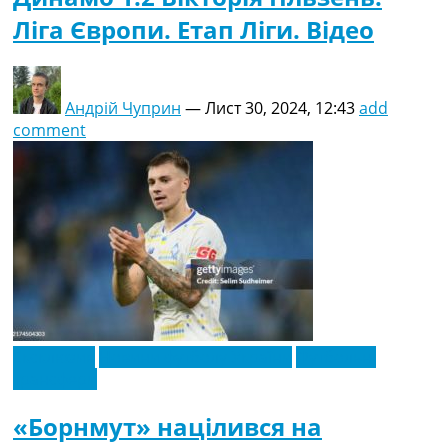
Ліга Європи. Етап Ліги. Відео
Андрій Чуприн
—
Лист 30, 2024, 12:43
add
comment
Ексклюзив
Новини футболу України
Футбольні
трансфери
«Борнмут» націлився на