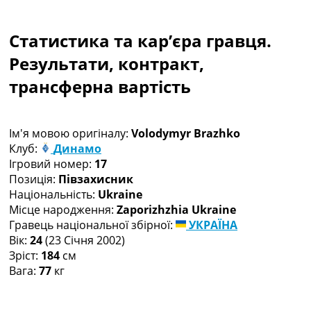
Колективний прогноз
Турніри
Статистика та кар’єра гравця.
Чемпіонат Світу
Україна. Прем’єр-Ліга
Результати, контракт,
Україна. Перша Ліга
трансферна вартість
Ліга Чемпіонів
Англія. Прем’єр-Ліга
Іспанія. Ла Ліга
Ім'я мовою оригіналу:
Volodymyr Brazhko
Ще Турніри >>>
Клуб:
Динамо
Таблиці
Ігровий номер:
17
Чемпіонат Світу. Турнирні таблиці
Позиція:
Півзахисник
Таблиця УПЛ
Національність:
Ukraine
Перша Ліга
Місце народження:
Zaporizhzhia Ukraine
Таблиця АПЛ
Гравець національної збірної:
УКРАЇНА
Таблиця Ла Ліги
Вік:
24
(23 Січня 2002)
Таблиця Ліги Чемпіонів
Зріст:
184
см
Всі таблиці >>>
Вага:
77
кг
Рейтинги
Рейтинг країн УЄФА
Рейтинг клубів УЄФА