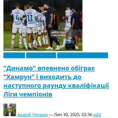
Ексклюзив
Ліга Чемпіонів
Новини футболу України
“Динамо” впевнено обіграє
“Хамрун” і виходить до
наступного раунду кваліфікації
Ліги чемпіонів
Андрій Чуприн
—
Лип 30, 2025, 02:36
add