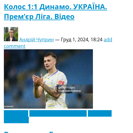
Колос 1:1 Динамо. УКРАЇНА.
Прем’єр Ліга. Відео
Андрій Чуприн
—
Груд 1, 2024, 18:24
add
comment
Ексклюзив
Новини футболу України
Футбольні
трансфери