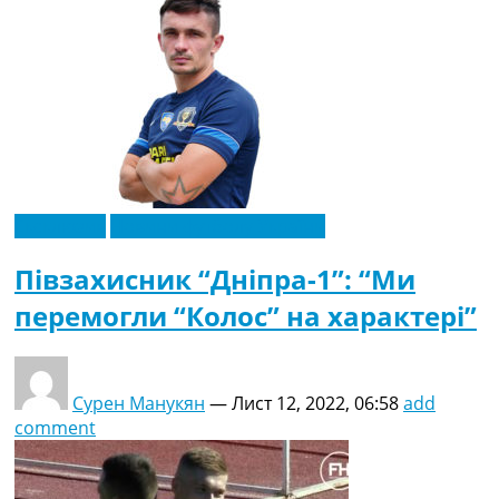
Ексклюзив
Новини футболу України
Півзахисник “Дніпра-1”: “Ми
перемогли “Колос” на характері”
Сурен Манукян
—
Лист 12, 2022, 06:58
add
comment