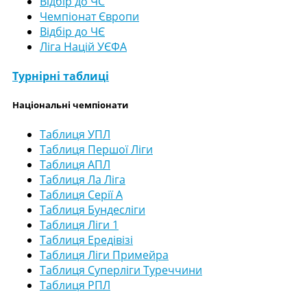
Відбір до ЧС
Чемпіонат Європи
Відбір до ЧЄ
Ліга Націй УЄФА
Турнірні таблиці
Національні чемпіонати
Таблиця УПЛ
Таблиця Першої Ліги
Таблиця АПЛ
Таблиця Ла Ліга
Таблиця Серії А
Таблиця Бундесліги
Таблиця Ліги 1
Таблиця Ередівізі
Таблиця Ліги Примейра
Таблиця Суперліги Туреччини
Таблиця РПЛ