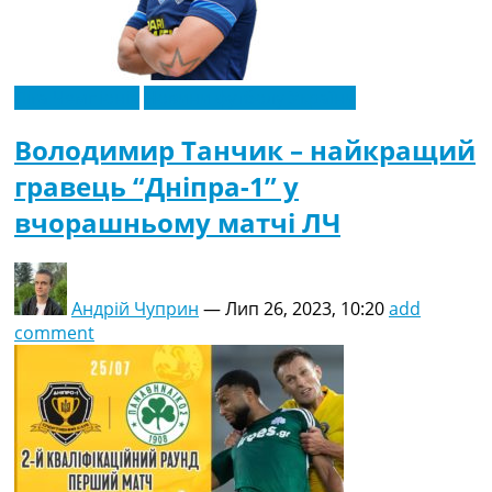
Ліга Чемпіонів
Новини футболу України
Володимир Танчик – найкращий
гравець “Дніпра-1” у
вчорашньому матчі ЛЧ
Андрій Чуприн
—
Лип 26, 2023, 10:20
add
comment