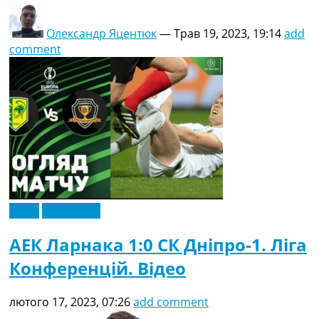
Олександр Яцентюк
—
Трав 19, 2023, 19:14
add
comment
Відео
Ексклюзив
АЕК Ларнака 1:0 СК Дніпро-1. Ліга
Конференцій. Відео
лютого 17, 2023, 07:26
add comment