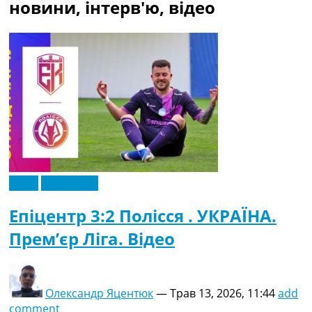
новини, інтерв'ю, відео
Україна. Прем’єр-Ліга
Україна. Перша Ліга
Ліга Чемпіонів
Англія. Прем’єр-Ліга
Іспанія. Ла Ліга
Ще Турніри >>>
Таблиці
Чемпіонат Світу. Турнирні таблиці
Таблиця УПЛ
Перша Ліга
Таблиця АПЛ
Таблиця Ла Ліги
Відео
Ексклюзив
Таблиця Ліги Чемпіонів
Всі таблиці >>>
Епіцентр 3:2 Полісся . УКРАЇНА.
Рейтинги
Прем’єр Ліга. Відео
Рейтинг країн УЄФА
Рейтинг клубів УЄФА
Рейтинг ФІФА
Телепрограма
Олександр Яцентюк
—
Трав 13, 2026, 11:44
add
comment