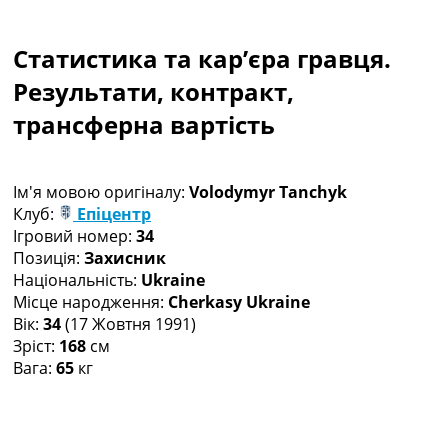
Колективний прогноз
Турніри
Статистика та кар’єра гравця.
Чемпіонат Світу
Україна. Прем’єр-Ліга
Результати, контракт,
Україна. Перша Ліга
трансферна вартість
Ліга Чемпіонів
Англія. Прем’єр-Ліга
Іспанія. Ла Ліга
Ім'я мовою оригіналу:
Volodymyr Tanchyk
Ще Турніри >>>
Клуб:
Епіцентр
Таблиці
Ігровий номер:
34
Чемпіонат Світу. Турнирні таблиці
Позиція:
Захисник
Таблиця УПЛ
Національність:
Ukraine
Перша Ліга
Місце народження:
Cherkasy Ukraine
Таблиця АПЛ
Вік:
34
(17 Жовтня 1991)
Таблиця Ла Ліги
Зріст:
168
см
Таблиця Ліги Чемпіонів
Вага:
65
кг
Всі таблиці >>>
Рейтинги
Рейтинг країн УЄФА
Рейтинг клубів УЄФА