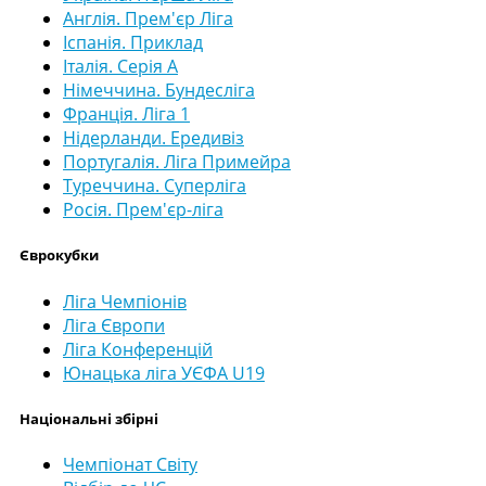
Англія. Прем'єр Ліга
Іспанія. Приклад
Італія. Серія А
Німеччина. Бундесліга
Франція. Ліга 1
Нідерланди. Ередивіз
Португалія. Ліга Примейра
Туреччина. Суперліга
Росія. Прем'єр-ліга
Єврокубки
Ліга Чемпіонів
Ліга Європи
Ліга Конференцій
Юнацька ліга УЄФА U19
Національні збірні
Чемпіонат Світу