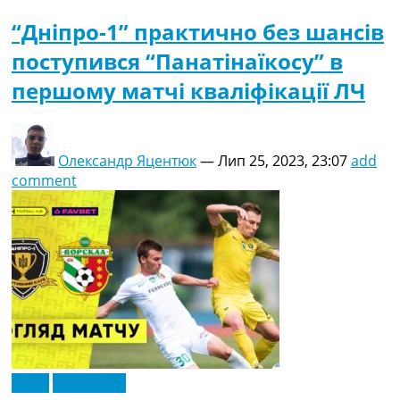
“Дніпро-1” практично без шансів
поступився “Панатінаїкосу” в
першому матчі кваліфікації ЛЧ
Олександр Яцентюк
—
Лип 25, 2023, 23:07
add
comment
Відео
Ексклюзив