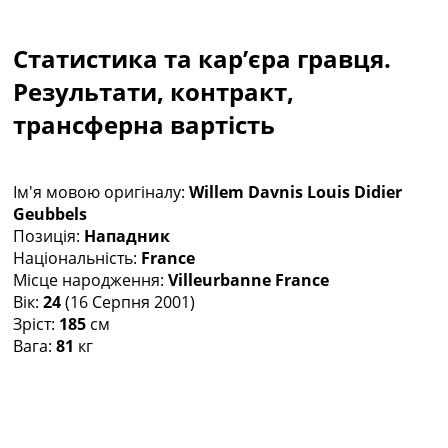
Колективний прогноз
Турніри
Статистика та кар’єра гравця.
Чемпіонат Світу
Україна. Прем’єр-Ліга
Результати, контракт,
Україна. Перша Ліга
трансферна вартість
Ліга Чемпіонів
Англія. Прем’єр-Ліга
Іспанія. Ла Ліга
Ім'я мовою оригіналу:
Willem Davnis Louis Didier
Ще Турніри >>>
Geubbels
Таблиці
Позиція:
Нападник
Чемпіонат Світу. Турнирні таблиці
Національність:
France
Таблиця УПЛ
Місце народження:
Villeurbanne France
Перша Ліга
Вік:
24
(16 Серпня 2001)
Таблиця АПЛ
Зріст:
185
см
Таблиця Ла Ліги
Вага:
81
кг
Таблиця Ліги Чемпіонів
Всі таблиці >>>
Рейтинги
Рейтинг країн УЄФА
Рейтинг клубів УЄФА