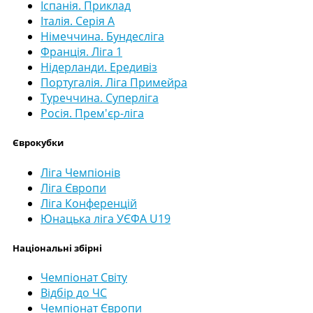
Іспанія. Приклад
Італія. Серія А
Німеччина. Бундесліга
Франція. Ліга 1
Нідерланди. Ередивіз
Португалія. Ліга Примейра
Туреччина. Суперліга
Росія. Прем'єр-ліга
Єврокубки
Ліга Чемпіонів
Ліга Європи
Ліга Конференцій
Юнацька ліга УЄФА U19
Національні збірні
Чемпіонат Світу
Відбір до ЧС
Чемпіонат Європи