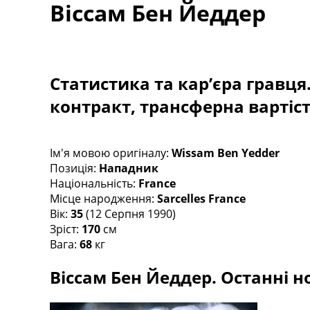
Віссам Бен Йеддер
Турніри
Чемпіонат Світу
Україна. Прем’єр-Ліга
Україна. Перша Ліга
Ліга Чемпіонів
Статистика та кар’єра гравця
Англія. Прем’єр-Ліга
контракт, трансферна вартіс
Іспанія. Ла Ліга
Ще Турніри >>>
Таблиці
Чемпіонат Світу. Турнирні таблиці
Ім'я мовою оригіналу:
Wissam Ben Yedder
Таблиця УПЛ
Позиція:
Нападник
Перша Ліга
Національність:
France
Таблиця АПЛ
Місце народження:
Sarcelles France
Таблиця Ла Ліги
Вік:
35
(12 Серпня 1990)
Таблиця Ліги Чемпіонів
Зріст:
170
см
Всі таблиці >>>
Вага:
68
кг
Рейтинги
Віссам Бен Йеддер. Останні но
Рейтинг країн УЄФА
Рейтинг клубів УЄФА
Рейтинг ФІФА