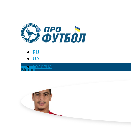
RU
UA
Головна
Меню
Новини футболу
Відео
Новини футболу України
Футбольні трансфери
Останні коментарі
Конкурс прогнозів
Логін
Рейтінги
Правила
Колективний прогноз