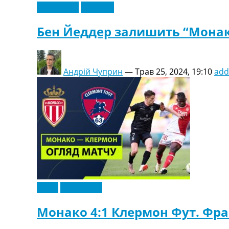
Ексклюзив
Франція
Бен Йеддер залишить “Монако
Андрій Чуприн
—
Трав 25, 2024, 19:10
add
Відео
Ексклюзив
Монако 4:1 Клермон Фут. Франц