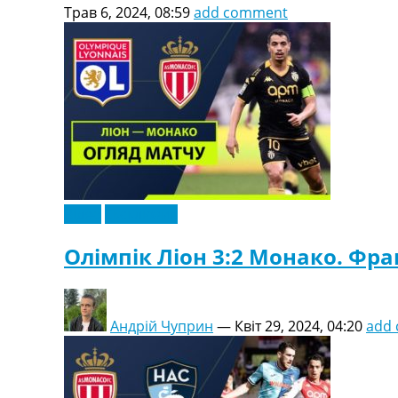
Трав 6, 2024, 08:59
add comment
Відео
Ексклюзив
Олімпік Ліон 3:2 Монако. Фран
Андрій Чуприн
—
Квіт 29, 2024, 04:20
add