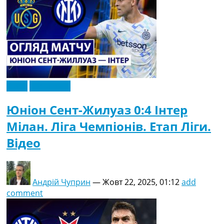
Відео
Ексклюзив
Юніон Сент-Жилуаз 0:4 Інтер
Мілан. Ліга Чемпіонів. Етап Ліги.
Відео
Андрій Чуприн
—
Жовт 22, 2025, 01:12
add
comment