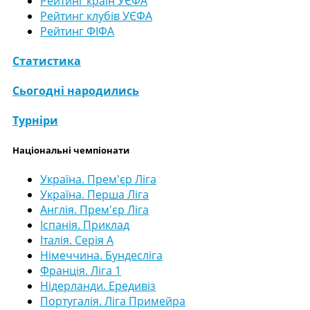
Рейтинг країн УЄФА
Рейтинг клубів УЄФА
Рейтинг ФІФА
Статистика
Сьогодні народились
Турніри
Національні чемпіонати
Україна. Прем'єр Ліга
Україна. Перша Ліга
Англія. Прем'єр Ліга
Іспанія. Приклад
Італія. Серія А
Німеччина. Бундесліга
Франція. Ліга 1
Нідерланди. Ередивіз
Португалія. Ліга Примейра