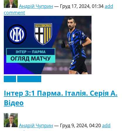
Андрій Чуприн
—
Груд 17, 2024, 01:34
add
comment
Відео
Ексклюзив
Інтер 3:1 Парма. Італія. Серія A.
Відео
Андрій Чуприн
—
Груд 9, 2024, 04:20
add