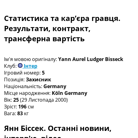
Колективний прогноз
Турніри
Статистика та кар’єра гравця.
Чемпіонат Світу
Україна. Прем’єр-Ліга
Результати, контракт,
Україна. Перша Ліга
трансферна вартість
Ліга Чемпіонів
Англія. Прем’єр-Ліга
Іспанія. Ла Ліга
Ім'я мовою оригіналу:
Yann Aurel Ludger Bisseck
Ще Турніри >>>
Клуб:
Інтер
Таблиці
Ігровий номер:
5
Чемпіонат Світу. Турнирні таблиці
Позиція:
Захисник
Таблиця УПЛ
Національність:
Germany
Перша Ліга
Місце народження:
Köln Germany
Таблиця АПЛ
Вік:
25
(29 Листопада 2000)
Таблиця Ла Ліги
Зріст:
196
см
Таблиця Ліги Чемпіонів
Вага:
83
кг
Всі таблиці >>>
Рейтинги
Янн Біссек. Останні новини,
Рейтинг країн УЄФА
Рейтинг клубів УЄФА