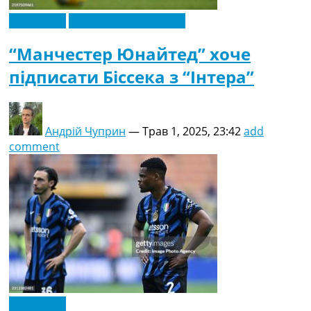
Ексклюзив
Футбольні трансфери
“Манчестер Юнайтед” хоче
підписати Біссека з “Інтера”
Андрій Чуприн
—
Трав 1, 2025, 23:42
add
comment
Ексклюзив