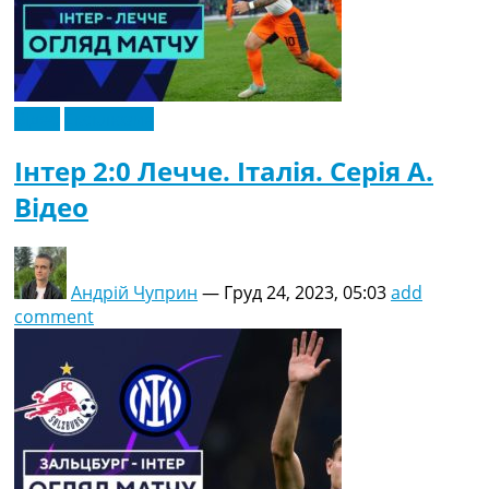
Відео
Ексклюзив
Інтер 2:0 Лечче. Італія. Серія A.
Відео
Андрій Чуприн
—
Груд 24, 2023, 05:03
add
comment