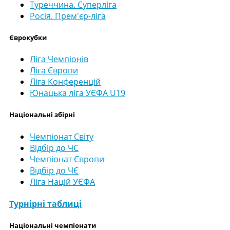
Туреччина. Суперліга
Росія. Прем'єр-ліга
Єврокубки
Ліга Чемпіонів
Ліга Європи
Ліга Конференцій
Юнацька ліга УЄФА U19
Національні збірні
Чемпіонат Світу
Відбір до ЧС
Чемпіонат Європи
Відбір до ЧЄ
Ліга Націй УЄФА
Турнірні таблиці
Національні чемпіонати