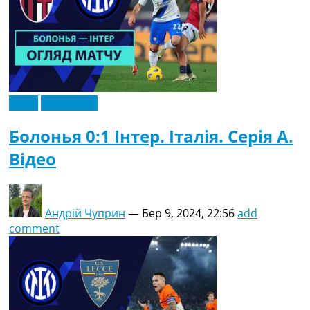
Відео
Ексклюзив
Болонья 0:1 Інтер. Італія. Серія A.
Відео
Андрій Чуприн
—
Бер 9, 2024, 22:56
add
comment