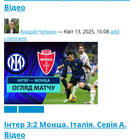
Відео
Андрій Чуприн
—
Квіт 13, 2025, 16:08
add
comment
Відео
Ексклюзив
Інтер 3:2 Монца. Італія. Серія A.
Відео