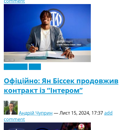
comment
Ексклюзив
Італія
Офіційно: Ян Біссек продовжив
контракт із “Інтером”
Андрій Чуприн
—
Лист 15, 2024, 17:37
add
comment