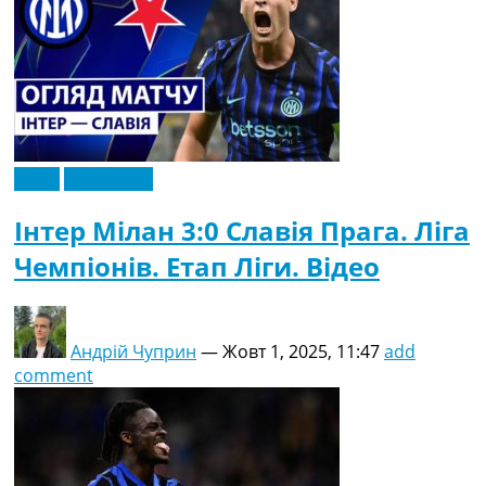
Відео
Ексклюзив
Інтер Мілан 3:0 Славія Прага. Ліга
Чемпіонів. Етап Ліги. Відео
Андрій Чуприн
—
Жовт 1, 2025, 11:47
add
comment