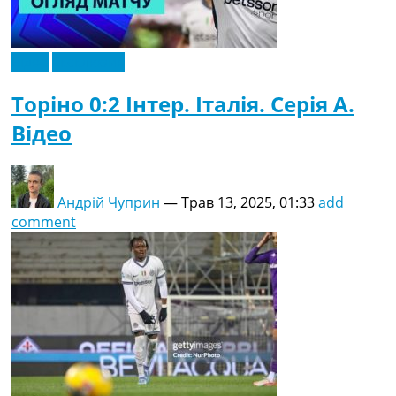
Відео
Ексклюзив
Торіно 0:2 Інтер. Італія. Серія A.
Відео
Андрій Чуприн
—
Трав 13, 2025, 01:33
add
comment