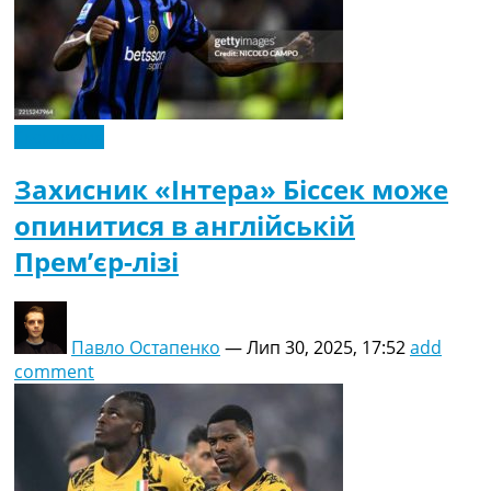
Ексклюзив
Захисник «Інтера» Біссек може
опинитися в англійській
Прем’єр-лізі
Павло Остапенко
—
Лип 30, 2025, 17:52
add
comment