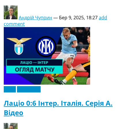
Андрій Чуприн
—
Бер 9, 2025, 18:27
add
comment
Відео
Ексклюзив
Лаціо 0:6 Інтер. Італія. Серія A.
Відео