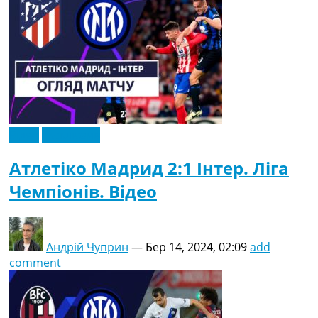
Відео
Ексклюзив
Атлетіко Мадрид 2:1 Інтер. Ліга
Чемпіонів. Відео
Андрій Чуприн
—
Бер 14, 2024, 02:09
add
comment