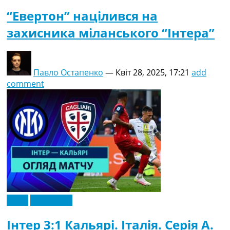
“Евертон” націлився на
захисника міланського “Інтера”
Павло Остапенко
—
Квіт 28, 2025, 17:21
add
comment
Відео
Ексклюзив
Інтер 3:1 Кальярі. Італія. Серія A.