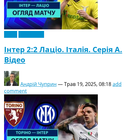
Відео
Ексклюзив
Інтер 2:2 Лаціо. Італія. Серія A.
Відео
Андрій Чуприн
—
Трав 19, 2025, 08:18
add
comment