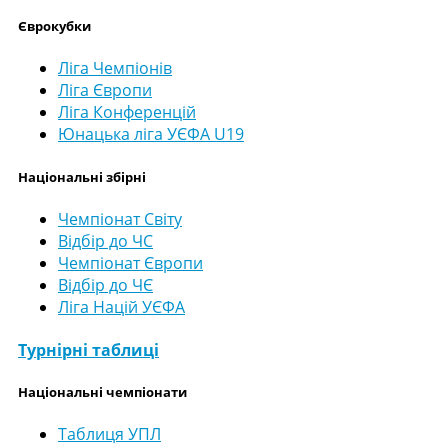
Єврокубки
Ліга Чемпіонів
Ліга Європи
Ліга Конференцій
Юнацька ліга УЄФА U19
Національні збірні
Чемпіонат Світу
Відбір до ЧС
Чемпіонат Європи
Відбір до ЧЄ
Ліга Націй УЄФА
Турнірні таблиці
Національні чемпіонати
Таблиця УПЛ