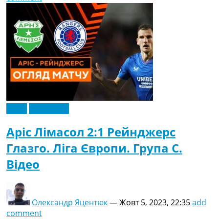
Відео
Ексклюзив
Аріс Лімасол 2:1 Рейнджерс
Глазго. Ліга Європи. Група C.
Відео
Олександр Яцентюк
—
Жовт 5, 2023, 22:35
add
comment