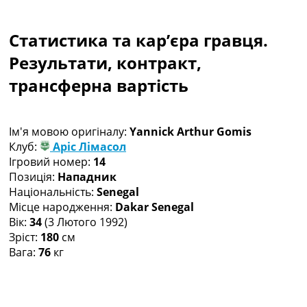
Колективний прогноз
Турніри
Статистика та кар’єра гравця.
Чемпіонат Світу
Україна. Прем’єр-Ліга
Результати, контракт,
Україна. Перша Ліга
трансферна вартість
Ліга Чемпіонів
Англія. Прем’єр-Ліга
Іспанія. Ла Ліга
Ім'я мовою оригіналу:
Yannick Arthur Gomis
Ще Турніри >>>
Клуб:
Аріс Лімасол
Таблиці
Ігровий номер:
14
Чемпіонат Світу. Турнирні таблиці
Позиція:
Нападник
Таблиця УПЛ
Національність:
Senegal
Перша Ліга
Місце народження:
Dakar Senegal
Таблиця АПЛ
Вік:
34
(3 Лютого 1992)
Таблиця Ла Ліги
Зріст:
180
см
Таблиця Ліги Чемпіонів
Вага:
76
кг
Всі таблиці >>>
Рейтинги
Рейтинг країн УЄФА
Рейтинг клубів УЄФА