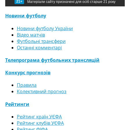
21+
Матеріали сайту призначені для осіб старше 21 року
Новини футболу
Новини футболу України
Відео матчів
Футбольні трансфери
Останні комментарі
Телепрограма футбольних трансляцій
Конкурс прогнозів
Правила
Колективний прогноз
Рейтинги
Рейтинг країн УЄФА
Рейтинг клубів УЄФА
Рейтинг ФІФА