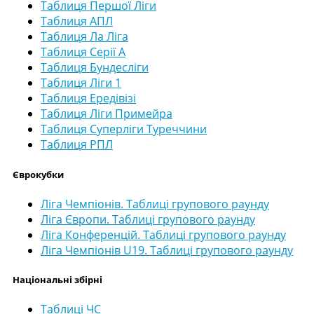
Таблиця Першої Ліги
Таблиця АПЛ
Таблиця Ла Ліга
Таблиця Серії А
Таблиця Бундесліги
Таблиця Ліги 1
Таблиця Ередівізі
Таблиця Ліги Примейра
Таблиця Суперліги Туреччини
Таблиця РПЛ
Єврокубки
Ліга Чемпіонів. Таблиці групового раунду
Ліга Європи. Таблиці групового раунду
Ліга Конференцій. Таблиці групового раунду
Ліга Чемпіонів U19. Таблиці групового раунду
Національні збірні
Таблиці ЧС