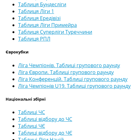
Таблиця Бундесліги
Таблиця Ліги 1
Таблиця Ередівізі
Таблиця Ліги Примейра
Таблиця Суперліги Туреччини
Таблиця РПЛ
Єврокубки
Ліга Чемпіонів. Таблиці групового раунду
Ліга Європи. Таблиці групового раунду
Ліга Конференцій. Таблиці групового раунду
Ліга Чемпіонів U19. Таблиці групового раунду
Національні збірні
Таблиці ЧС
Таблиці відбору до ЧС
Таблиці ЧЄ
Таблиці відбору до ЧЄ
Таблиці Ліги Націй