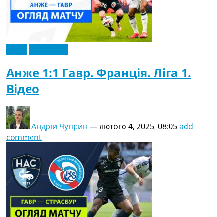
Відео
Ексклюзив
Анже 1:1 Гавр. Франція. Ліга 1.
Відео
Андрій Чуприн
—
лютого 4, 2025, 08:05
add
comment