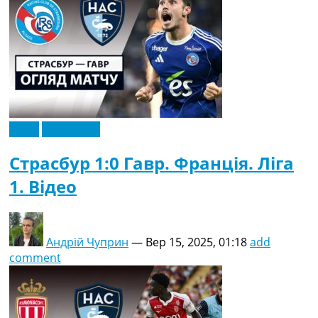
Відео
Ексклюзив
Страсбур 1:0 Гавр. Франція. Ліга
1. Відео
Андрій Чуприн
—
Вер 15, 2025, 01:18
add
comment