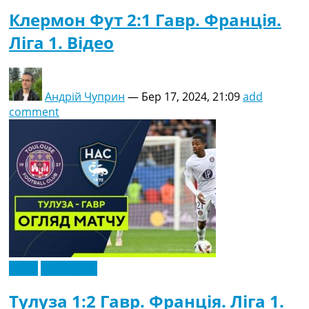
Клермон Фут 2:1 Гавр. Франція.
Ліга 1. Відео
Андрій Чуприн
—
Бер 17, 2024, 21:09
add
comment
Відео
Ексклюзив
Тулуза 1:2 Гавр. Франція. Ліга 1.