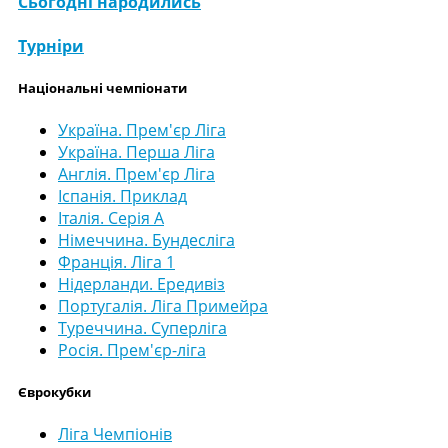
Сьогодні народились
Турніри
Національні чемпіонати
Україна. Прем'єр Ліга
Україна. Перша Ліга
Англія. Прем'єр Ліга
Іспанія. Приклад
Італія. Серія А
Німеччина. Бундесліга
Франція. Ліга 1
Нідерланди. Ередивіз
Португалія. Ліга Примейра
Туреччина. Суперліга
Росія. Прем'єр-ліга
Єврокубки
Ліга Чемпіонів