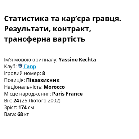
Колективний прогноз
Турніри
Статистика та кар’єра гравця.
Чемпіонат Світу
Україна. Прем’єр-Ліга
Результати, контракт,
Україна. Перша Ліга
трансферна вартість
Ліга Чемпіонів
Англія. Прем’єр-Ліга
Іспанія. Ла Ліга
Ім'я мовою оригіналу:
Yassine Kechta
Ще Турніри >>>
Клуб:
Гавр
Таблиці
Ігровий номер:
8
Чемпіонат Світу. Турнирні таблиці
Позиція:
Півзахисник
Таблиця УПЛ
Національність:
Morocco
Перша Ліга
Місце народження:
Paris France
Таблиця АПЛ
Вік:
24
(25 Лютого 2002)
Таблиця Ла Ліги
Зріст:
174
см
Таблиця Ліги Чемпіонів
Вага:
68
кг
Всі таблиці >>>
Рейтинги
Рейтинг країн УЄФА
Рейтинг клубів УЄФА