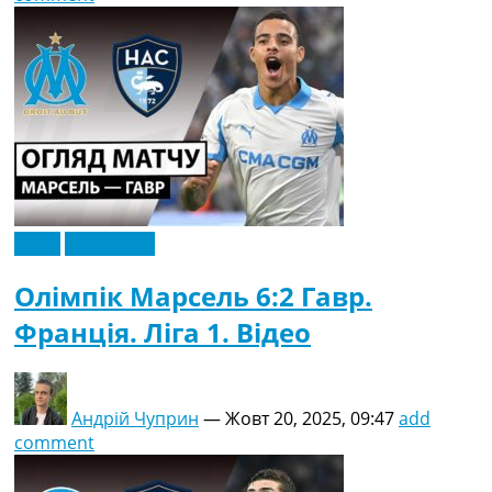
Відео
Ексклюзив
Олімпік Марсель 6:2 Гавр.
Франція. Ліга 1. Відео
Андрій Чуприн
—
Жовт 20, 2025, 09:47
add
comment