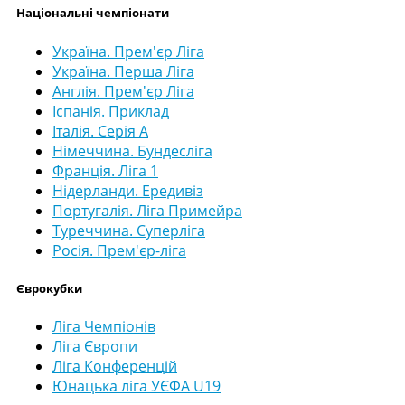
Національні чемпіонати
Україна. Прем'єр Ліга
Україна. Перша Ліга
Англія. Прем'єр Ліга
Іспанія. Приклад
Італія. Серія А
Німеччина. Бундесліга
Франція. Ліга 1
Нідерланди. Ередивіз
Португалія. Ліга Примейра
Туреччина. Суперліга
Росія. Прем'єр-ліга
Єврокубки
Ліга Чемпіонів
Ліга Європи
Ліга Конференцій
Юнацька ліга УЄФА U19