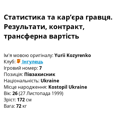
Колективний прогноз
Турніри
Статистика та кар’єра гравця.
Чемпіонат Світу
Україна. Прем’єр-Ліга
Результати, контракт,
Україна. Перша Ліга
трансферна вартість
Ліга Чемпіонів
Англія. Прем’єр-Ліга
Іспанія. Ла Ліга
Ім'я мовою оригіналу:
Yurii Kozyrenko
Ще Турніри >>>
Клуб:
Інгулець
Таблиці
Ігровий номер:
7
Чемпіонат Світу. Турнирні таблиці
Позиція:
Півзахисник
Таблиця УПЛ
Національність:
Ukraine
Перша Ліга
Місце народження:
Kostopil Ukraine
Таблиця АПЛ
Вік:
26
(27 Листопада 1999)
Таблиця Ла Ліги
Зріст:
172
см
Таблиця Ліги Чемпіонів
Вага:
72
кг
Всі таблиці >>>
Рейтинги
Рейтинг країн УЄФА
Рейтинг клубів УЄФА