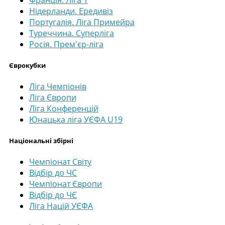
Нідерланди. Ередивіз
Португалія. Ліга Примейра
Туреччина. Суперліга
Росія. Прем'єр-ліга
Єврокубки
Ліга Чемпіонів
Ліга Європи
Ліга Конференцій
Юнацька ліга УЄФА U19
Національні збірні
Чемпіонат Світу
Відбір до ЧС
Чемпіонат Європи
Відбір до ЧЄ
Ліга Націй УЄФА