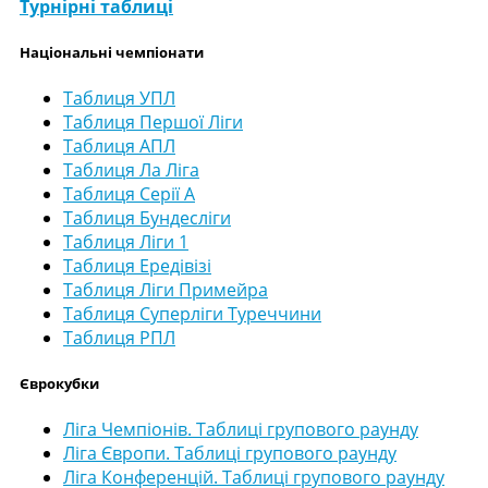
Турнірні таблиці
Національні чемпіонати
Таблиця УПЛ
Таблиця Першої Ліги
Таблиця АПЛ
Таблиця Ла Ліга
Таблиця Серії А
Таблиця Бундесліги
Таблиця Ліги 1
Таблиця Ередівізі
Таблиця Ліги Примейра
Таблиця Суперліги Туреччини
Таблиця РПЛ
Єврокубки
Ліга Чемпіонів. Таблиці групового раунду
Ліга Європи. Таблиці групового раунду
Ліга Конференцій. Таблиці групового раунду