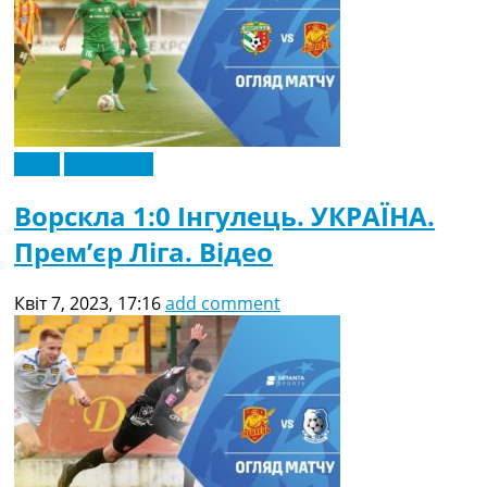
Відео
Ексклюзив
Ворскла 1:0 Інгулець. УКРАЇНА.
Прем’єр Ліга. Відео
Квіт 7, 2023, 17:16
add comment