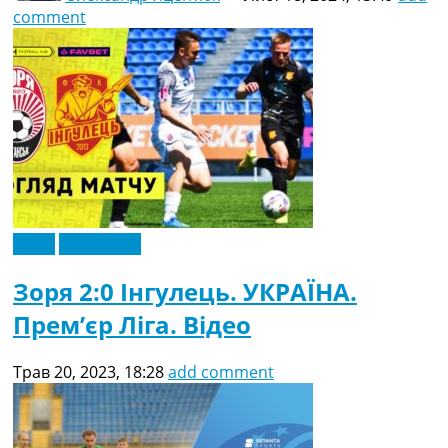
comment
Відео
Ексклюзив
Зоря 2:0 Інгулець. УКРАЇНА.
Прем’єр Ліга. Відео
Трав 20, 2023, 18:28
add comment