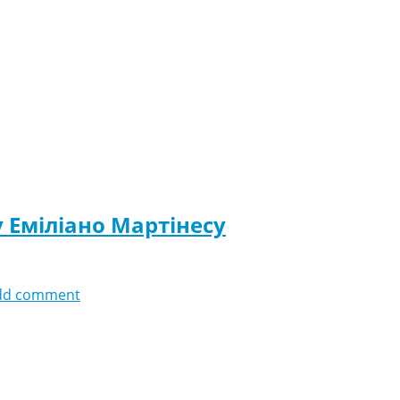
 Еміліано Мартінесу
dd comment