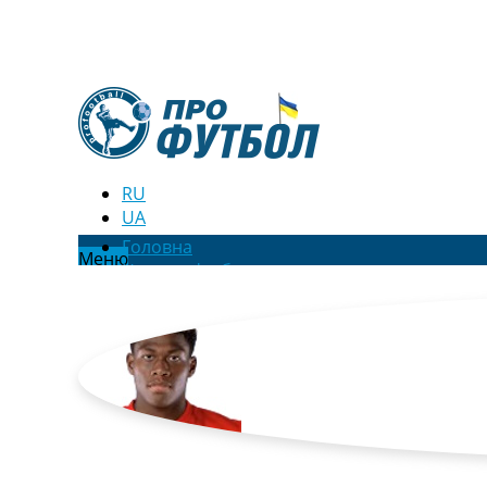
RU
UA
Головна
Меню
Новини футболу
Відео
Новини футболу України
Футбольні трансфери
Останні коментарі
Конкурс прогнозів
Логін
Рейтінги
Правила
Колективний прогноз