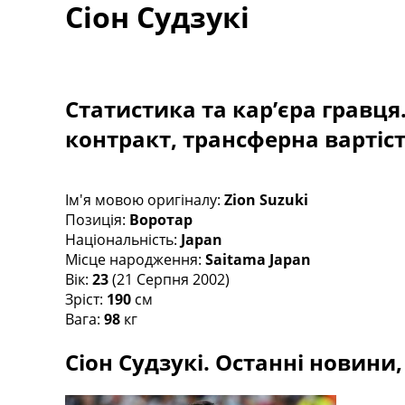
Сіон Судзукі
Турніри
Чемпіонат Світу
Україна. Прем’єр-Ліга
Україна. Перша Ліга
Ліга Чемпіонів
Статистика та кар’єра гравця
Англія. Прем’єр-Ліга
контракт, трансферна вартіс
Іспанія. Ла Ліга
Ще Турніри >>>
Таблиці
Чемпіонат Світу. Турнирні таблиці
Ім'я мовою оригіналу:
Zion Suzuki
Таблиця УПЛ
Позиція:
Воротар
Перша Ліга
Національність:
Japan
Таблиця АПЛ
Місце народження:
Saitama Japan
Таблиця Ла Ліги
Вік:
23
(21 Серпня 2002)
Таблиця Ліги Чемпіонів
Зріст:
190
см
Всі таблиці >>>
Вага:
98
кг
Рейтинги
Сіон Судзукі. Останні новини,
Рейтинг країн УЄФА
Рейтинг клубів УЄФА
Рейтинг ФІФА