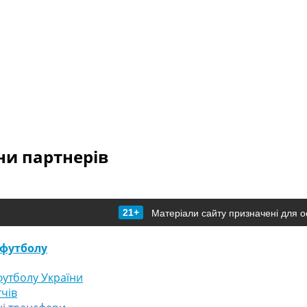
и партнерів
21+
Матеріали сайту призначені для о
футболу
утболу України
тчів