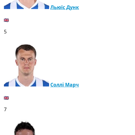
Льюїс Дунк
5
Соллі Марч
7