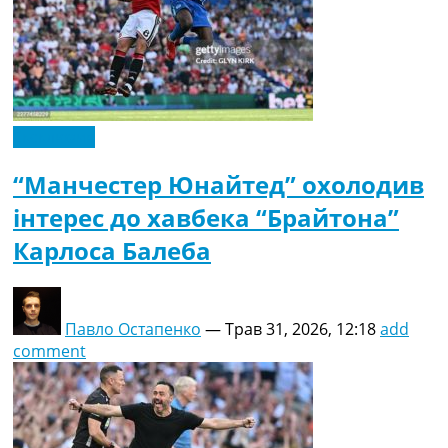
Ексклюзив
“Манчестер Юнайтед” охолодив
інтерес до хавбека “Брайтона”
Карлоса Балеба
Павло Остапенко
—
Трав 31, 2026, 12:18
add
comment