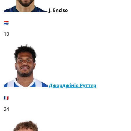
J. Enciso
10
Джорджініо Руттер
24