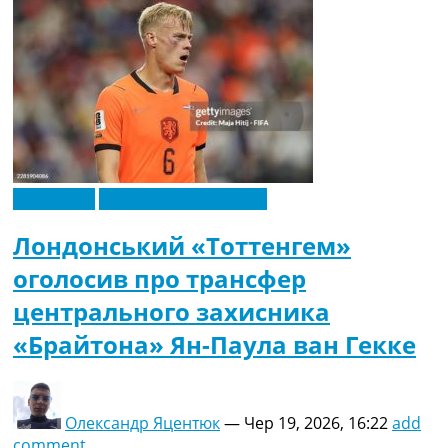
Ексклюзив
Футбольні трансфери
Лондонський «Тоттенгем»
оголосив про трансфер
центрального захисника
«Брайтона» Ян-Паула ван Гекке
Олександр Яцентюк
—
Чер 19, 2026, 16:22
add
comment