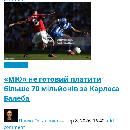
Ексклюзив
«МЮ» не готовий платити
більше 70 мільйонів за Карлоса
Балеба
Павло Остапенко
—
Чер 8, 2026, 16:40
add
comment