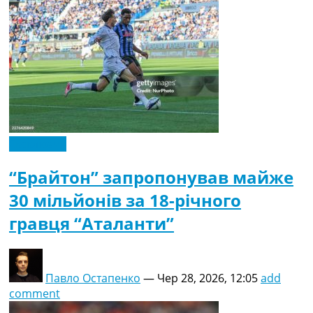
Ексклюзив
“Брайтон” запропонував майже
30 мільйонів за 18-річного
гравця “Аталанти”
Павло Остапенко
—
Чер 28, 2026, 12:05
add
comment