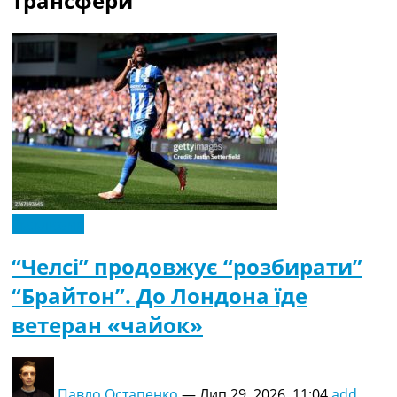
трансфери
Ексклюзив
“Челсі” продовжує “розбирати”
“Брайтон”. До Лондона їде
ветеран «чайок»
Павло Остапенко
—
Лип 29, 2026, 11:04
add