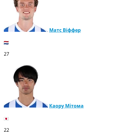
Матс Віффер
27
Каору Мітома
22