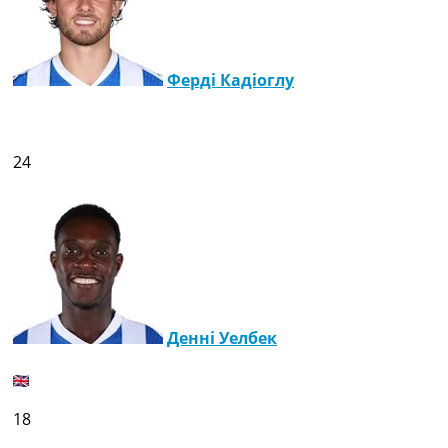
Ферді Кадіоглу
24
Денні Уелбек
18