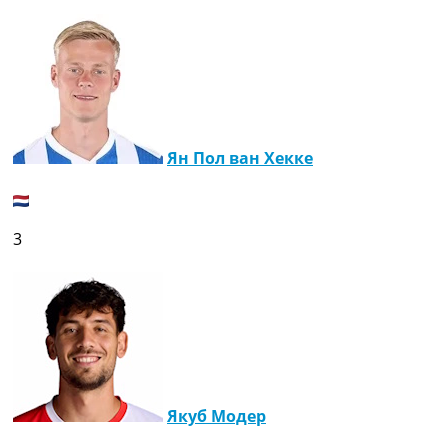
Ян Пол ван Хекке
3
Якуб Модер