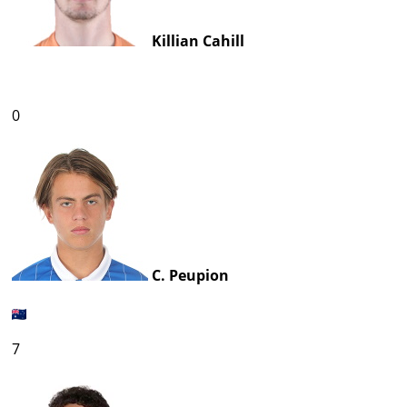
Killian Cahill
0
C. Peupion
7