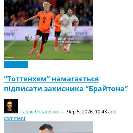
Ексклюзив
“Тоттенхем” намагається
підписати захисника “Брайтона”
Павло Остапенко
—
Чер 5, 2026, 10:43
add
comment