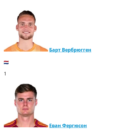
Барт Вербрюгген
1
Еван Фергюсон