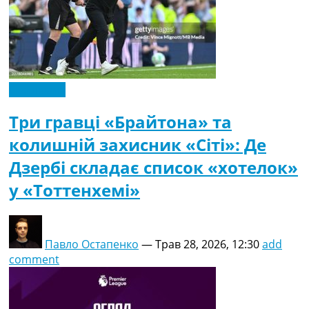
Ексклюзив
Три гравці «Брайтона» та
колишній захисник «Сіті»: Де
Дзербі складає список «хотелок»
у «Тоттенхемі»
Павло Остапенко
—
Трав 28, 2026, 12:30
add
comment