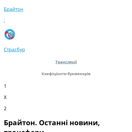
Брайтон
:
Страсбур
Трансляції
Коефіцієнти букмекерів
1
X
2
Брайтон. Останні новини,