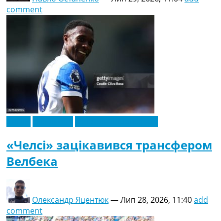
comment
Англія
Ексклюзив
Футбольні трансфери
«Челсі» зацікавився трансфером
Велбека
Олександр Яцентюк
—
Лип 28, 2026, 11:40
add
comment