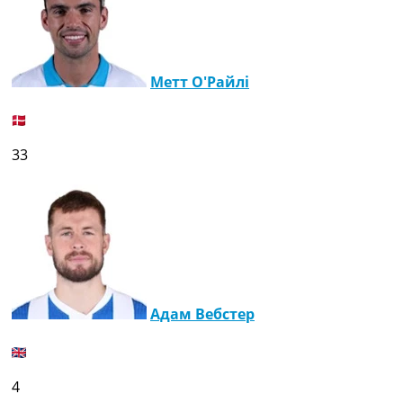
Метт О'Райлі
33
Адам Вебстер
4