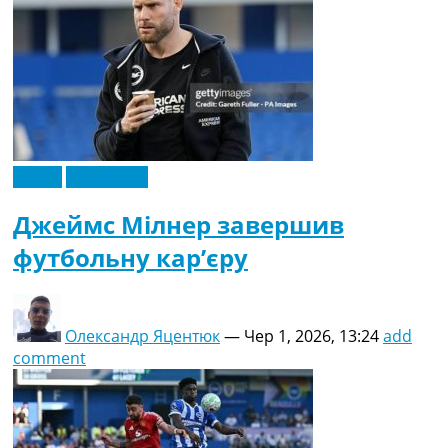
Англія
Ексклюзив
Джеймс Мілнер завершив
футбольну кар’єру
Олександр Яцентюк
—
Чер 1, 2026, 13:24
add
comment