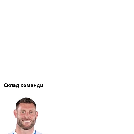
Рейтинг ФІФА
Телепрограма
RU
UA
Categories
Головна
Новини футболу
Відео
Новини футболу України
Футбольні трансфери
Склад команди
Останні коментарі
Конкурс прогнозів
Логін
Рейтінги
Правила
Колективний прогноз
Турніри
Чемпіонат Світу