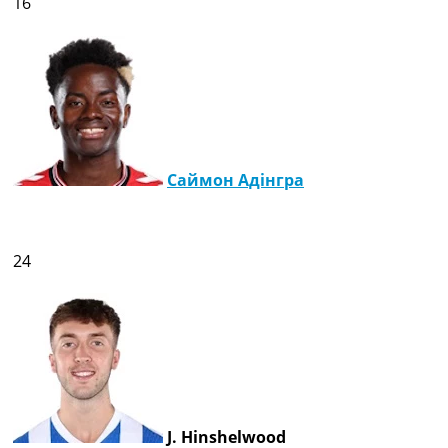
16
Саймон Адінгра
24
J. Hinshelwood