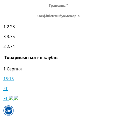
Трансляції
Коефіцієнти букмекерів
1
2.28
X
3.75
2
2.74
Товариські матчі клубів
1 Серпня
15:15
FT
FT