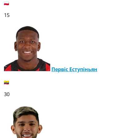
15
Первіс Еступіньян
30