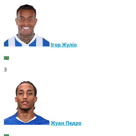
Ігор Жуліо
3
Жуан Педро