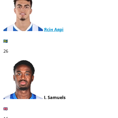
Ясін Аярі
26
I. Samuels