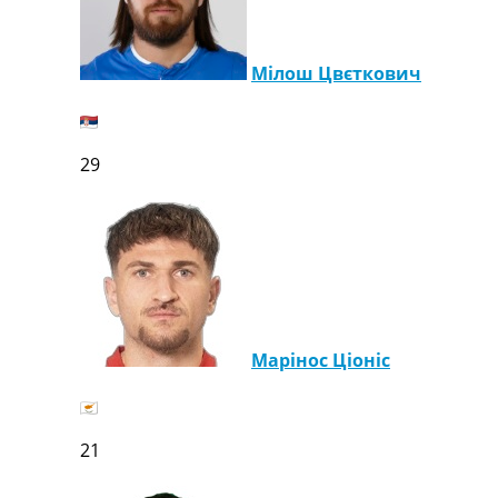
Україна. Перша Ліга
Ліга Чемпіонів
Англія. Прем’єр-Ліга
Мілош Цвєткович
Іспанія. Ла Ліга
Ще Турніри >>>
Таблиці
29
Чемпіонат Світу. Турнирні таблиці
Таблиця УПЛ
Перша Ліга
Таблиця АПЛ
Таблиця Ла Ліги
Таблиця Ліги Чемпіонів
Всі таблиці >>>
Рейтинги
Марінос Ціоніс
Рейтинг країн УЄФА
Рейтинг клубів УЄФА
Рейтинг ФІФА
Телепрограма
21