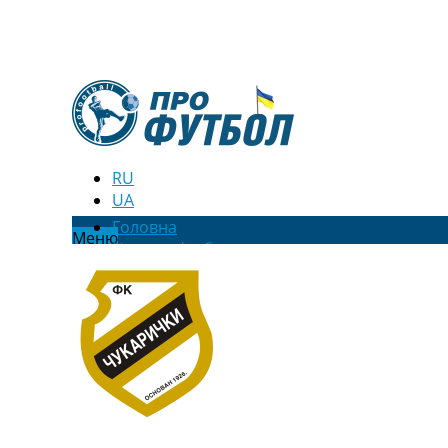
RU
UA
Головна
Меню
Новини футболу
Відео
Новини футболу України
Футбольні трансфери
Останні коментарі
Конкурс прогнозів
Логін
Рейтінги
Правила
Колективний прогноз