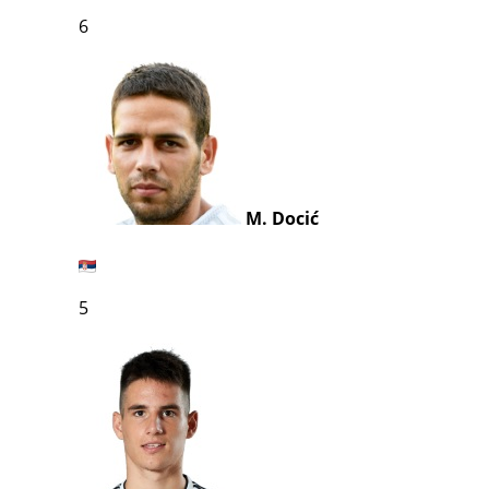
6
M. Docić
5