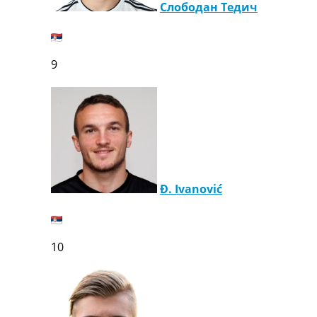
Слободан Тедич
9
Đ. Ivanović
10