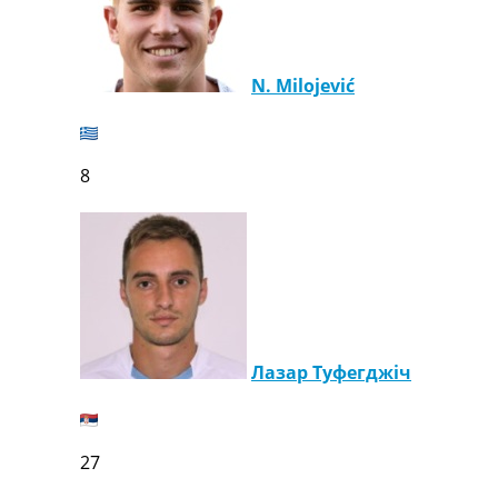
N. Milojević
8
Лазар Туфегджіч
27