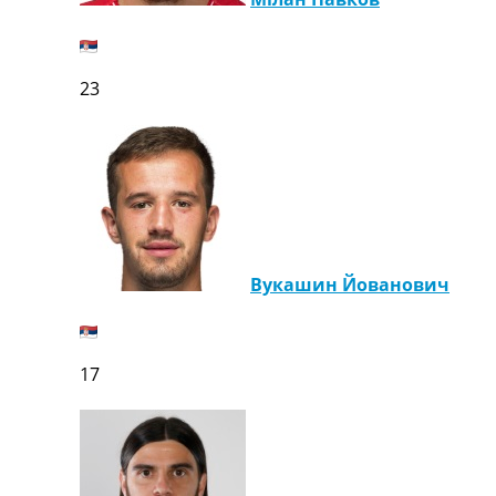
Телепрограма
RU
UA
23
Categories
Головна
Новини футболу
Відео
Новини футболу України
Футбольні трансфери
Вукашин Йованович
Останні коментарі
Конкурс прогнозів
Логін
Рейтінги
17
Правила
Колективний прогноз
Турніри
Чемпіонат Світу
Україна. Прем’єр-Ліга