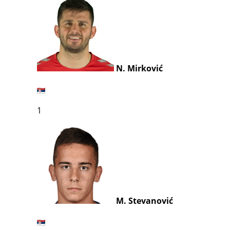
N. Mirković
1
M. Stevanović