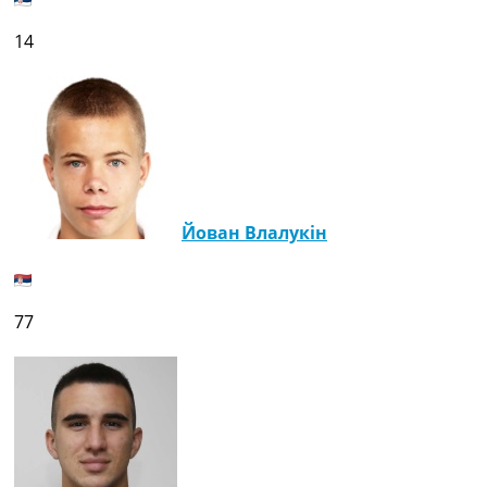
14
Йован Влалукін
77