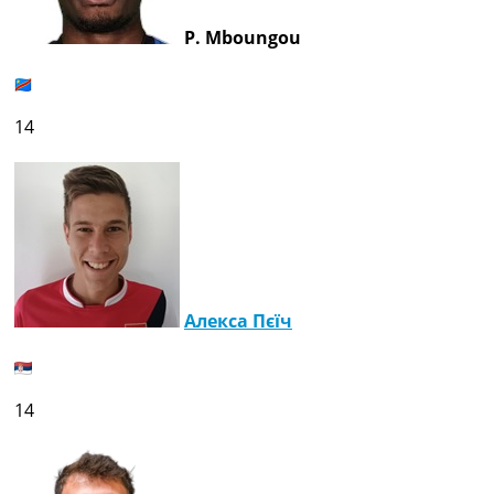
P. Mboungou
14
Алекса Пєїч
14