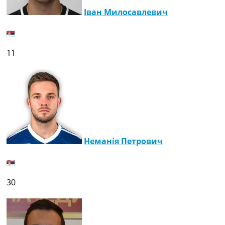
Іван Милосавлевич
11
Неманія Петрович
30