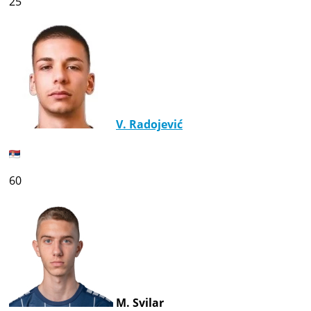
25
V. Radojević
60
M. Svilar