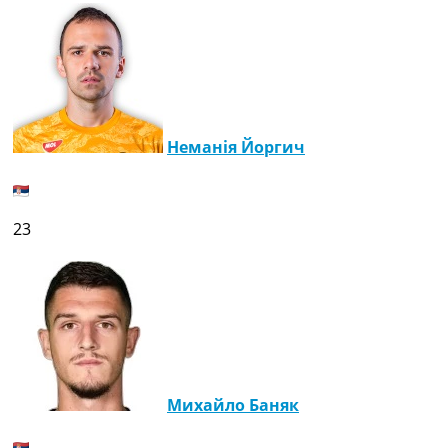
Неманія Йоргич
23
Михайло Баняк