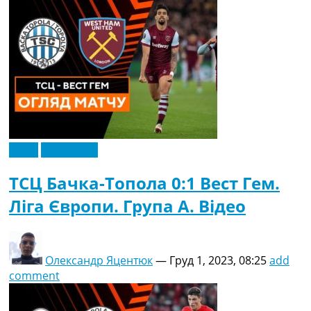
Відео
Ексклюзив
ТСЦ Бачка-Топола 0:1 Вест Гем.
Ліга Європи. Група A. Відео
Олександр Яцентюк
—
Груд 1, 2023, 08:25
add
comment