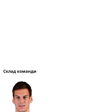
Рейтинг ФІФА
Телепрограма
RU
UA
Categories
Головна
Новини футболу
Відео
Новини футболу України
Футбольні трансфери
Склад команди
Останні коментарі
Конкурс прогнозів
Логін
Рейтінги
Правила
Колективний прогноз
Турніри
Чемпіонат Світу