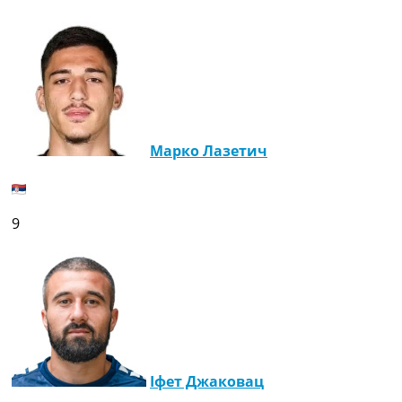
Марко Лазетич
9
Іфет Джаковац