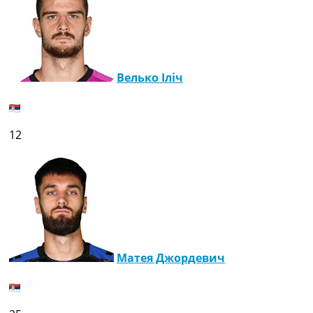
Велько Іліч
12
Матея Джордевич