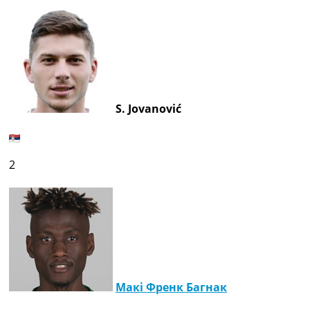
S. Jovanović
2
Макі Френк Багнак