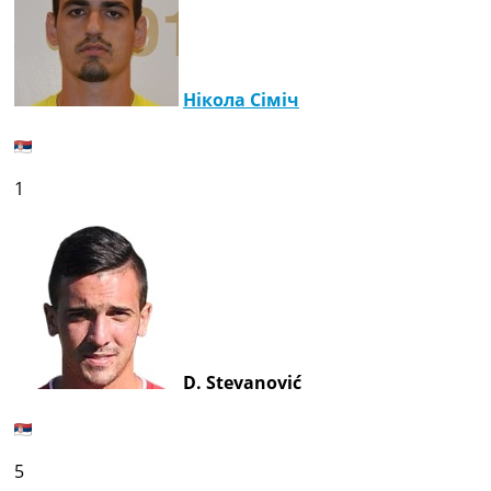
Нікола Сіміч
1
D. Stevanović
5