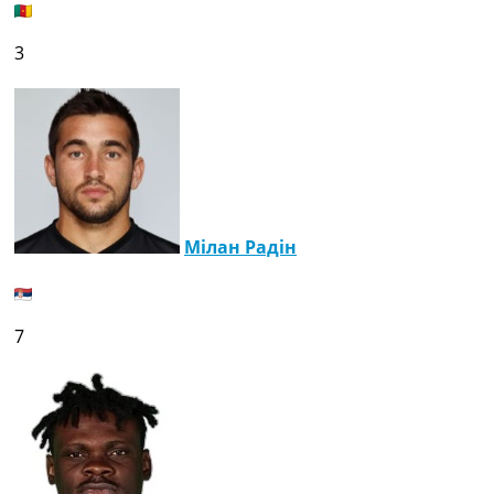
3
Мілан Радін
7