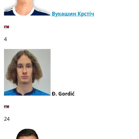
Вукашин Крстіч
4
Đ. Gordić
24