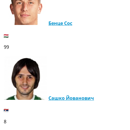
Бенце Сос
99
Сашко Йованович
8