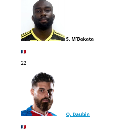
S. M'Bakata
22
Q. Daubin