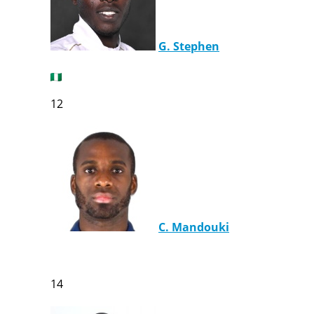
Україна. Перша Ліга
Ліга Чемпіонів
Англія. Прем’єр-Ліга
G. Stephen
Іспанія. Ла Ліга
Ще Турніри >>>
Таблиці
12
Чемпіонат Світу. Турнирні таблиці
Таблиця УПЛ
Перша Ліга
Таблиця АПЛ
Таблиця Ла Ліги
Таблиця Ліги Чемпіонів
Всі таблиці >>>
Рейтинги
C. Mandouki
Рейтинг країн УЄФА
Рейтинг клубів УЄФА
Рейтинг ФІФА
Телепрограма
14