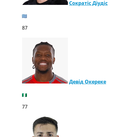
Сократіс Діудіс
87
Девід Окереке
77