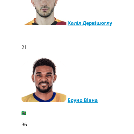
Халіл Дервішоглу
21
Бруно Віана
36