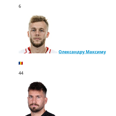
6
Олександру Максиму
44