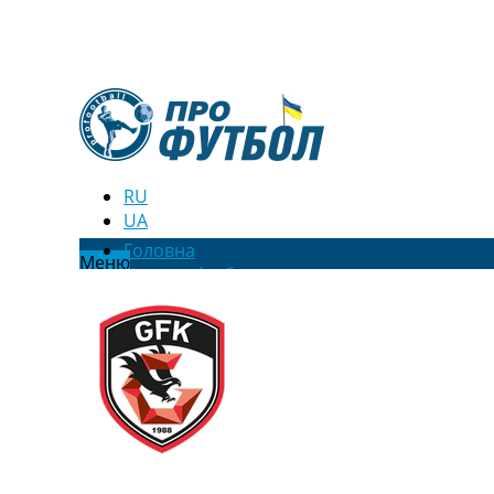
RU
UA
Головна
Меню
Новини футболу
Відео
Новини футболу України
Футбольні трансфери
Останні коментарі
Конкурс прогнозів
Логін
Рейтінги
Правила
Колективний прогноз