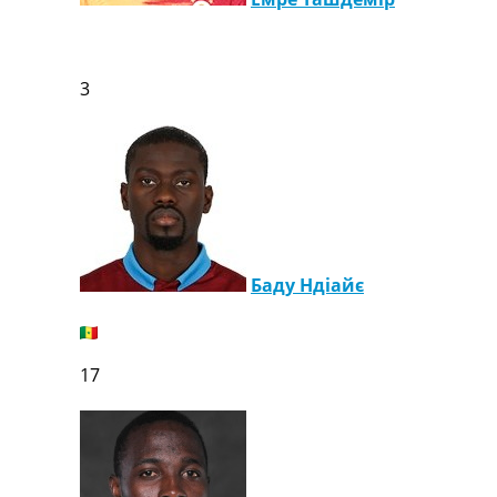
Телепрограма
RU
UA
3
Categories
Головна
Новини футболу
Відео
Новини футболу України
Футбольні трансфери
Баду Ндіайє
Останні коментарі
Конкурс прогнозів
Логін
Рейтінги
17
Правила
Колективний прогноз
Турніри
Чемпіонат Світу
Україна. Прем’єр-Ліга