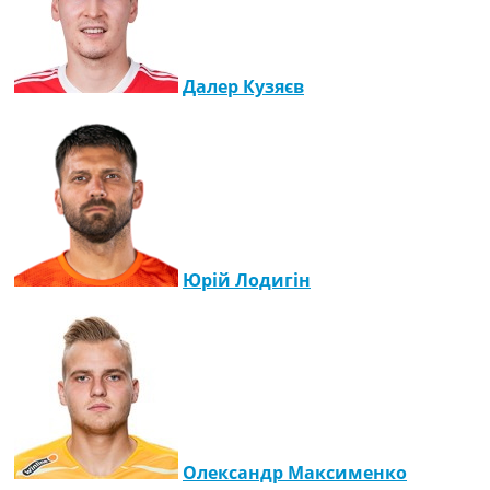
Далер Кузяєв
Юрій Лодигін
Олександр Максименко