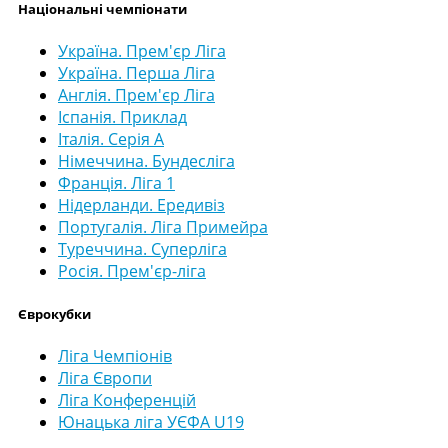
Національні чемпіонати
Україна. Прем'єр Ліга
Україна. Перша Ліга
Англія. Прем'єр Ліга
Іспанія. Приклад
Італія. Серія А
Німеччина. Бундесліга
Франція. Ліга 1
Нідерланди. Ередивіз
Португалія. Ліга Примейра
Туреччина. Суперліга
Росія. Прем'єр-ліга
Єврокубки
Ліга Чемпіонів
Ліга Європи
Ліга Конференцій
Юнацька ліга УЄФА U19