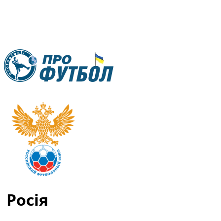
RU
UA
Головна
Меню
Новини футболу
Відео
Новини футболу України
Футбольні трансфери
Останні коментарі
Конкурс прогнозів
Росія
Логін
Рейтінги
Правила