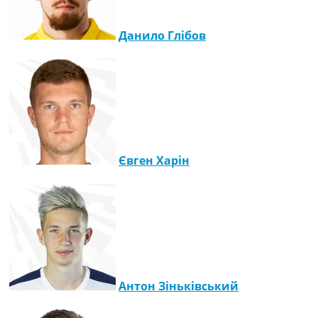
Данило Глібов
Євген Харін
Антон Зіньківський