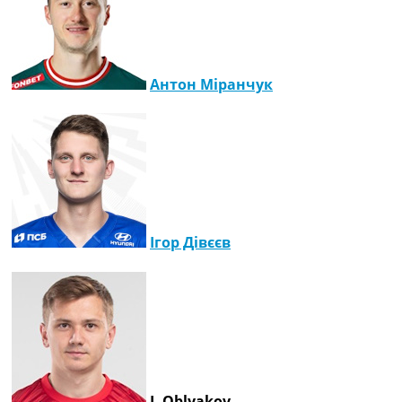
Антон Міранчук
Ігор Дівєєв
I. Oblyakov