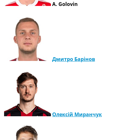
A. Golovin
Україна. Прем’єр-Ліга
Україна. Перша Ліга
Ліга Чемпіонів
Англія. Прем’єр-Ліга
Іспанія. Ла Ліга
Ще Турніри >>>
Таблиці
Чемпіонат Світу. Турнирні таблиці
Дмитро Барінов
Таблиця УПЛ
Перша Ліга
Таблиця АПЛ
Таблиця Ла Ліги
Таблиця Ліги Чемпіонів
Всі таблиці >>>
Рейтинги
Рейтинг країн УЄФА
Олексій Миранчук
Рейтинг клубів УЄФА
Рейтинг ФІФА
Телепрограма