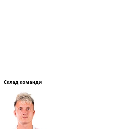
Рейтинг ФІФА
Телепрограма
RU
UA
Categories
Головна
Новини футболу
Відео
Новини футболу України
Футбольні трансфери
Склад команди
Останні коментарі
Конкурс прогнозів
Логін
Рейтінги
Правила
Колективний прогноз
Турніри
Чемпіонат Світу