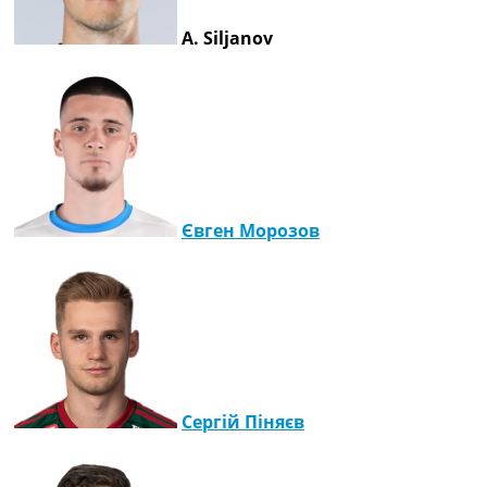
A. Siljanov
Євген Морозов
Сергій Піняєв