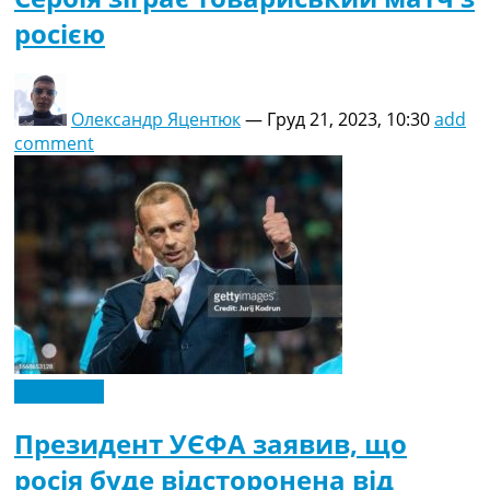
росією
Олександр Яцентюк
—
Груд 21, 2023, 10:30
add
comment
Ексклюзив
Президент УЄФА заявив, що
росія буде відсторонена від