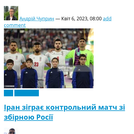
Андрій Чуприн
—
Квіт 6, 2023, 08:00
add
comment
Азія
Ексклюзив
Іран зіграє контрольний матч зі
збірною Росії