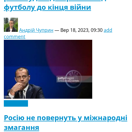
футболу до кінця війни
Андрій Чуприн
—
Вер 18, 2023, 09:30
add
comment
Ексклюзив
Росію не повернуть у міжнародні
змагання