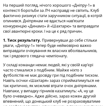
Україна. Прем’єр-Ліга
На перший погляд, нічого хорошого «Дніпру-1» в
Україна. Перша Ліга
контексті боротьби за ЛЧ насправді не світить. Клуб
Ліга Чемпіонів
фактично ризикує стати заручником ситуації, в котрій
Англія. Прем’єр-Ліга
опинився. Дніпрянам не вдасться нав’язати
Іспанія. Ла Ліга
конкуренцію «Динамо» й «Шахтарю» та виправдати
Ще Турніри >>>
свої авантюрні кроки. І на це є ряд причин.
Таблиці
Чемпіонат Світу. Турнирні таблиці
1. Тиск результату.
Привернувши до себе стільки
Таблиця УПЛ
уваги, «Дніпру-1» тепер буде неймовірно важко
Перша Ліга
виправдати очікування як власних вболівальників,
Таблиця АПЛ
так і рядового глядача чемпіонату.
Таблиця Ла Ліги
У складі команди немає людей, які у своїй кар’єрі
Таблиця Ліги Чемпіонів
часто стикалися з подібним. Майже ніхто з
Всі таблиці >>>
футболістів не має досвіду гри під подібним тиском.
Рейтинги
Навіть осічки «Шахтаря» зараз сприйматимуться не
Рейтинг країн УЄФА
так критично, як можливі втрати очок дніпрянами.
Рейтинг клубів УЄФА
Навпаки, у випадку гірників казатимуть: «А, ну це
Рейтинг ФІФА
було очевидно». Адже дійсно, зараз кожен другий
Телепрограма
впевнений, що донецький клуб не розраховуватиме