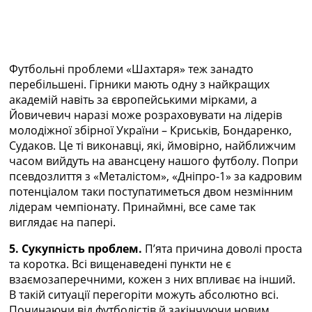
Футбольні проблеми «Шахтаря» теж занадто
перебільшені. Гірники мають одну з найкращих
академій навіть за європейськими мірками, а
Йовичевич наразі може розраховувати на лідерів
молодіжної збірної України – Криськів, Бондаренко,
Судаков. Це ті виконавці, які, ймовірно, найближчим
часом вийдуть на авансцену нашого футболу. Попри
псевдозлиття з «Металістом», «Дніпро-1» за кадровим
потенціалом таки поступатиметься двом незмінним
лідерам чемпіонату. Принаймні, все саме так
виглядає на папері.
5. Сукупність проблем.
П’ята причина доволі проста
та коротка. Всі вищенаведені пункти не є
взаємозаперечними, кожен з них впливає на інший.
В такій ситуації перегоріти можуть абсолютно всі.
Починаючи від футболістів й закінчуючи новим