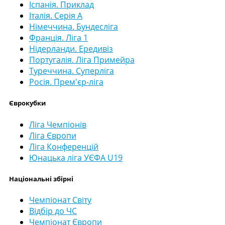
Іспанія. Приклад
Італія. Серія А
Німеччина. Бундесліга
Франція. Ліга 1
Нідерланди. Ередивіз
Португалія. Ліга Примейра
Туреччина. Суперліга
Росія. Прем'єр-ліга
Єврокубки
Ліга Чемпіонів
Ліга Європи
Ліга Конференцій
Юнацька ліга УЄФА U19
Національні збірні
Чемпіонат Світу
Відбір до ЧС
Чемпіонат Європи