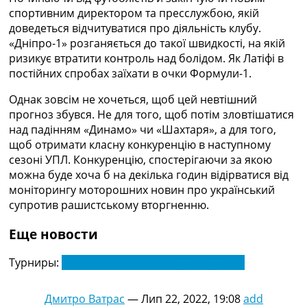
спортивним директором та пресслужбою, якій
доведеться відчитуватися про діяльність клубу.
«Дніпро-1» розганяється до такої швидкості, на якій
ризикує втратити контроль над болідом. Як Латіфі в
постійних спробах заїхати в очки Формули-1.
Однак зовсім не хочеться, щоб цей невтішний
прогноз збувся. Не для того, щоб потім зловтішатися
над падінням «Динамо» чи «Шахтаря», а для того,
щоб отримати класну конкуренцію в наступному
сезоні УПЛ. Конкуренцію, спостерігаючи за якою
можна буде хоча б на декілька годин відірватися від
моніторингу моторошних новин про український
супротив рашистському вторгненню.
Еще новости
Турниры:
Чемпіонат України з футболу. УПЛ
Дмитро Ватрас
—
Лип 22, 2022, 19:08
add