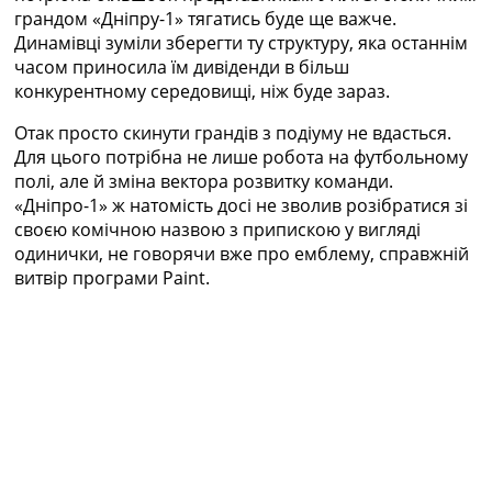
грандом «Дніпру-1» тягатись буде ще важче.
Динамівці зуміли зберегти ту структуру, яка останнім
часом приносила їм дивіденди в більш
конкурентному середовищі, ніж буде зараз.
Отак просто скинути грандів з подіуму не вдасться.
Для цього потрібна не лише робота на футбольному
полі, але й зміна вектора розвитку команди.
«Дніпро-1» ж натомість досі не зволив розібратися зі
своєю комічною назвою з припискою у вигляді
одинички, не говорячи вже про емблему, справжній
витвір програми Paint.