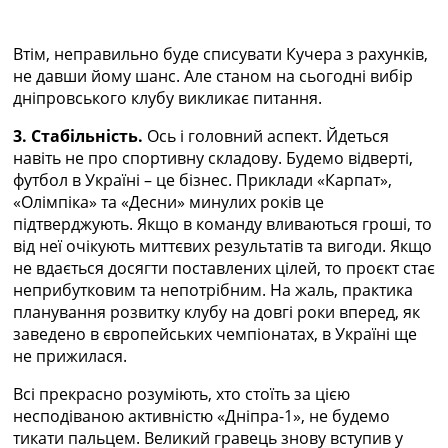
Втім, неправильно буде списувати Кучера з рахунків,
не давши йому шанс. Але станом на сьогодні вибір
дніпровського клубу викликає питання.
3. Стабільність.
Ось і головний аспект. Йдеться
навіть не про спортивну складову. Будемо відверті,
футбол в Україні – це бізнес. Приклади «Карпат»,
«Олімпіка» та «Десни» минулих років це
підтверджують. Якщо в команду вливаються гроші, то
від неї очікують миттєвих результатів та вигоди. Якщо
не вдається досягти поставлених цілей, то проєкт стає
неприбутковим та непотрібним. На жаль, практика
планування розвитку клубу на довгі роки вперед, як
заведено в європейських чемпіонатах, в Україні ще
не прижилася.
Всі прекрасно розуміють, хто стоїть за цією
несподіваною активністю «Дніпра-1», не будемо
тикати пальцем. Великий гравець знову вступив у