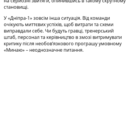
на серйозні звитяги, опинившись в такому скрутному
становищі.
У «Дніпра-1» зовсім інша ситуація. Від команди
очікують миттєвих успіхів, щоб витрати та схеми
виправдали себе. Чи будуть гравці, тренерський
штаб, персонал та керівництво в змозі витримувати
критику після необов’язкового програшу умовному
«Минаю» – неоднозначне питання.