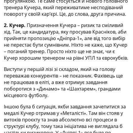
прогулянкою. Те саме стосується й нового головного
тренера Кучера, який переживатиме несподіваний
поворот у своїй кар’єрі. Це, до слова, друга причина.
2. Кучер.
Призначення Кучера – ризик та сміливий
хід. Так, це кандидатура, яку просував Красніков, аби
прийняти пропозицію «Дніпра-1», але від того вибір
не перестає бути сумнівним. Ніхто не каже, що Кучер
– поганий тренер. Просто ніхто ще не знає, чи є
Кучер хорошим тренером на рівні УПЛ та єврокубків.
Виступи у першій лізі зі складом, який на голову
переважав конкурентів – не показник. Фахівець ще
не працював в еліті, а вже отримує завдання
поборотися з «Динамо» та «Шахтарем», грандами
місцевого футболу.
Іншою була б ситуація, якби завдання зачепитися за
медалі Кучер отримав у «Металісті». Там він стояв у
витоків проєкту та знав абсолютно всі процеси в
структурі клубу, тому така ініціатива не виглядала б
настільки ризиковою. У «Дніпрі-1» все буде по-