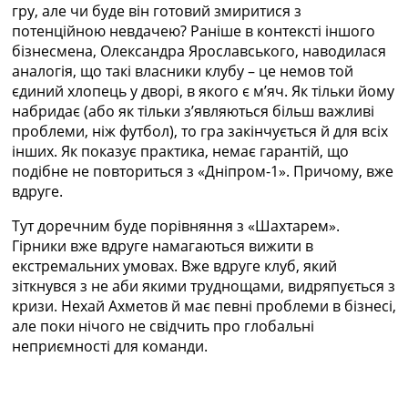
гру, але чи буде він готовий змиритися з
потенційною невдачею? Раніше в контексті іншого
бізнесмена, Олександра Ярославського, наводилася
аналогія, що такі власники клубу – це немов той
єдиний хлопець у дворі, в якого є м’яч. Як тільки йому
набридає (або як тільки з’являються більш важливі
проблеми, ніж футбол), то гра закінчується й для всіх
інших. Як показує практика, немає гарантій, що
подібне не повториться з «Дніпром-1». Причому, вже
вдруге.
Тут доречним буде порівняння з «Шахтарем».
Гірники вже вдруге намагаються вижити в
екстремальних умовах. Вже вдруге клуб, який
зіткнувся з не аби якими труднощами, видряпується з
кризи. Нехай Ахметов й має певні проблеми в бізнесі,
але поки нічого не свідчить про глобальні
неприємності для команди.