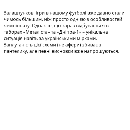
Колективний прогноз
Турніри
Залаштункові ігри в нашому футболі вже давно стали
Чемпіонат Світу
чимось більшим, ніж просто однією з особливостей
Україна. Прем’єр-Ліга
чемпіонату. Однак те, що зараз відбувається в
Україна. Перша Ліга
таборах «Металіста» та «Дніпра-1» – унікальна
Ліга Чемпіонів
ситуація навіть за українськими мірками.
Англія. Прем’єр-Ліга
Заплутаність цієї схеми (не афери) збиває з
Іспанія. Ла Ліга
пантелику, але певні висновки вже напрошуються.
Ще Турніри >>>
Таблиці
Чемпіонат Світу. Турнирні таблиці
Таблиця УПЛ
Перша Ліга
Таблиця АПЛ
Таблиця Ла Ліги
Таблиця Ліги Чемпіонів
Всі таблиці >>>
Рейтинги
Рейтинг країн УЄФА
Рейтинг клубів УЄФА