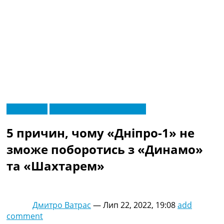
RU
Ексклюзив
Новини футболу України
UA
Головна
Меню
5 причин, чому «Дніпро-1» не
Новини футболу
Відео
зможе поборотись з «Динамо»
Новини футболу України
та «Шахтарем»
Футбольні трансфери
Останні коментарі
Конкурс прогнозів
Логін
Дмитро Ватрас
—
Лип 22, 2022, 19:08
add
Рейтінги
comment
Правила