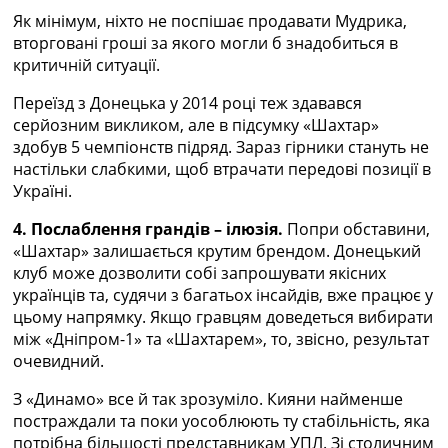
Як мінімум, ніхто не поспішає продавати Мудрика,
вторговані гроші за якого могли б знадобиться в
критичній ситуації.
Переїзд з Донецька у 2014 році теж здавався
серйозним викликом, але в підсумку «Шахтар»
здобув 5 чемпіонств підряд. Зараз гірники стануть не
настільки слабкими, щоб втрачати передові позиції в
Україні.
4. Послаблення грандів – ілюзія.
Попри обставини,
«Шахтар» залишається крутим брендом. Донецький
клуб може дозволити собі запрошувати якісних
українців та, судячи з багатьох інсайдів, вже працює у
цьому напрямку. Якщо гравцям доведеться вибирати
між «Дніпром-1» та «Шахтарем», то, звісно, результат
очевидний.
З «Динамо» все й так зрозуміло. Кияни найменше
постраждали та поки уособлюють ту стабільність, яка
потрібна більшості представникам УПЛ. Зі столичним