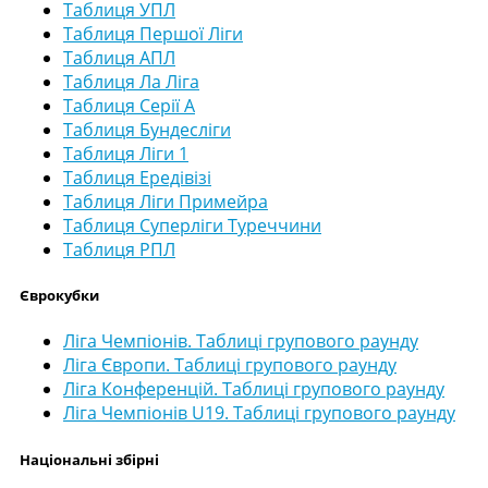
Таблиця УПЛ
Таблиця Першої Ліги
Таблиця АПЛ
Таблиця Ла Ліга
Таблиця Серії А
Таблиця Бундесліги
Таблиця Ліги 1
Таблиця Ередівізі
Таблиця Ліги Примейра
Таблиця Суперліги Туреччини
Таблиця РПЛ
Єврокубки
Ліга Чемпіонів. Таблиці групового раунду
Ліга Європи. Таблиці групового раунду
Ліга Конференцій. Таблиці групового раунду
Ліга Чемпіонів U19. Таблиці групового раунду
Національні збірні