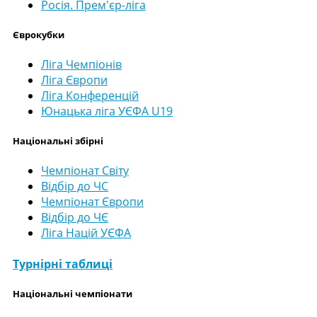
Росія. Прем'єр-ліга
Єврокубки
Ліга Чемпіонів
Ліга Європи
Ліга Конференцій
Юнацька ліга УЄФА U19
Національні збірні
Чемпіонат Світу
Відбір до ЧС
Чемпіонат Європи
Відбір до ЧЄ
Ліга Націй УЄФА
Турнірні таблиці
Національні чемпіонати