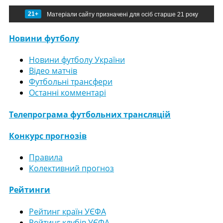
21+
Матеріали сайту призначені для осіб старше 21 року
Новини футболу
Новини футболу України
Відео матчів
Футбольні трансфери
Останні комментарі
Телепрограма футбольних трансляцій
Конкурс прогнозів
Правила
Колективний прогноз
Рейтинги
Рейтинг країн УЄФА
Рейтинг клубів УЄФА