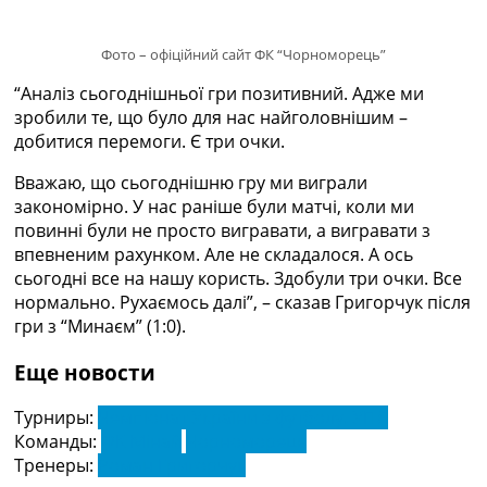
Рейтинг ФІФА
Телепрограма
Фото – офіційний сайт ФК “Чорноморець”
RU
“Аналіз сьогоднішньої гри позитивний. Адже ми
UA
зробили те, що було для нас найголовнішим –
добитися перемоги. Є три очки.
Categories
Вважаю, що сьогоднішню гру ми виграли
Головна
закономірно. У нас раніше були матчі, коли ми
Новини футболу
повинні були не просто вигравати, а вигравати з
Відео
впевненим рахунком. Але не складалося. А ось
Новини футболу України
сьогодні все на нашу користь. Здобули три очки. Все
Футбольні трансфери
нормально. Рухаємось далі”, – сказав Григорчук після
Останні коментарі
гри з “Минаєм” (1:0).
Конкурс прогнозів
Логін
Еще новости
Рейтінги
Правила
Турниры:
Чемпіонат України з футболу. УПЛ
Колективний прогноз
Команды:
ФК Мінай
Чорноморець
Турніри
Тренеры:
Роман Григорчук
Чемпіонат Світу