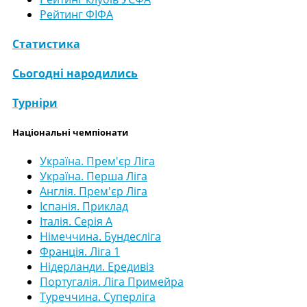
Рейтинг ФІФА
Статистика
Сьогодні народились
Турніри
Національні чемпіонати
Україна. Прем'єр Ліга
Україна. Перша Ліга
Англія. Прем'єр Ліга
Іспанія. Приклад
Італія. Серія А
Німеччина. Бундесліга
Франція. Ліга 1
Нідерланди. Ередивіз
Португалія. Ліга Примейра
Туреччина. Суперліга