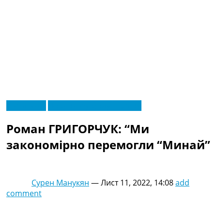
RU
Ексклюзив
Новини футболу України
UA
Головна
Меню
Роман ГРИГОРЧУК: “Ми
Новини футболу
Відео
закономірно перемогли “Минай”
Новини футболу України
Футбольні трансфери
Останні коментарі
Сурен Манукян
—
Лист 11, 2022, 14:08
add
Конкурс прогнозів
comment
Логін
Рейтінги
Правила