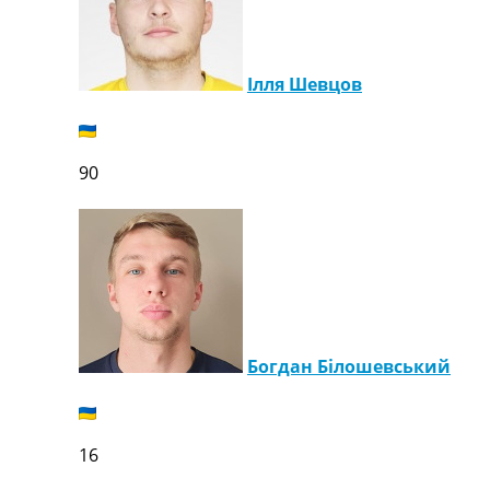
Ілля Шевцов
90
Богдан Білошевський
16