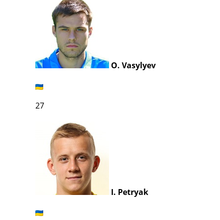
O. Vasylyev
27
I. Petryak