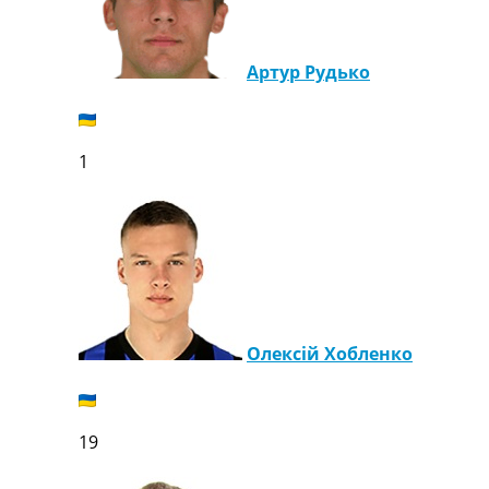
Україна. Перша Ліга
Ліга Чемпіонів
Англія. Прем’єр-Ліга
Артур Рудько
Іспанія. Ла Ліга
Ще Турніри >>>
Таблиці
1
Чемпіонат Світу. Турнирні таблиці
Таблиця УПЛ
Перша Ліга
Таблиця АПЛ
Таблиця Ла Ліги
Таблиця Ліги Чемпіонів
Всі таблиці >>>
Рейтинги
Олексій Хобленко
Рейтинг країн УЄФА
Рейтинг клубів УЄФА
Рейтинг ФІФА
Телепрограма
19