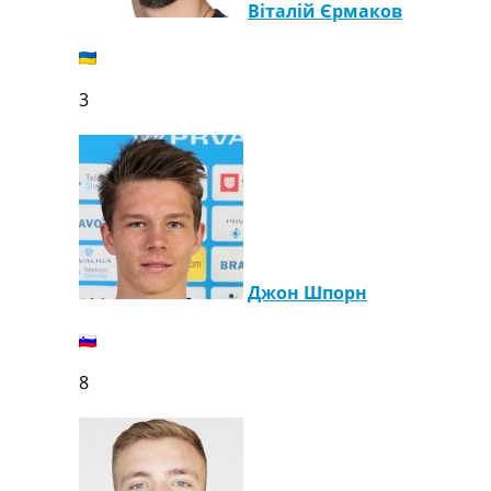
Віталій Єрмаков
3
Джон Шпорн
8