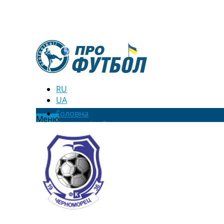
RU
UA
Головна
Меню
Новини футболу
Відео
Новини футболу України
Футбольні трансфери
Останні коментарі
Конкурс прогнозів
Логін
Рейтінги
Правила
Колективний прогноз