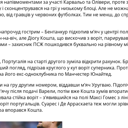
я напівмоментами за участі Карвальо та Олівери, проте 
 і сконцентрувався на грі у низькому блоці. Але не можн
сно, від гравців у червоних футболках. Тим не менш, до с
 напрочуд гострим – Бентанкур підхопив м’яч у центрі п
на-віч, але Діогу Кошта, що вискочив з воріт, парирував
ми – захисник ПСЖ пошкодився буквально на рівному місц
 Португалія на старті другого зуміла відкрити рахунок
ий погляд, підрізав круглого у кут воріт суперника. Прот
 на його екс-одноклубника по Манчестер Юнайтед.
ли на гру другим номером, віддавши мʼяч Уругваю. Підоп
ʼячу після подачі Варели, потім вже Кошта зумів впоратис
ла стійка воріт – зʼявившийся на полі Максі Гомес з лін
іт португальців. Суарес і Де Арраскаета теж могли зрівню
ра впорався Кошта.