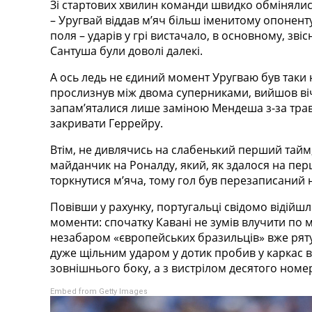
Зі стартових хвилин команди швидко обмінялис
Україна. Перша Ліга
– Уругвай віддав мʼяч більш іменитому опоненту
Ліга Чемпіонів
поля – ударів у грі вистачало, в основному, зві
Англія. Прем’єр-Ліга
Сантуша були доволі далекі.
Іспанія. Ла Ліга
Ще Турніри >>>
А ось ледь не єдиний момент Уругваю був таки
Таблиці
прослизнув між двома суперниками, вийшов віч-
Чемпіонат Світу. Турнирні таблиці
запамʼяталися лише заміною Мендеша з-за трав
Таблиця УПЛ
закривати Геррейру.
Перша Ліга
Втім, не дивлячись на слабенький перший тайм,
Таблиця АПЛ
майданчик на Роналду, який, як здалося на перш
Таблиця Ла Ліги
торкнутися мʼяча, тому гол був перезаписаний
Таблиця Ліги Чемпіонів
Всі таблиці >>>
Повівши у рахунку, португальці свідомо відійш
Рейтинги
моменти: спочатку Кавані не зумів влучити по м
Рейтинг країн УЄФА
незабаром «європейських бразильців» вже рятува
Рейтинг клубів УЄФА
дуже щільним ударом у дотик пробив у каркас вор
Рейтинг ФІФА
зовнішнього боку, а з вистрілом десятого номе
Телепрограма
Embed from Getty Images