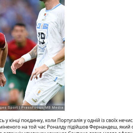
ь у кінці поєдинку, коли Португалія у одній із своїх нечи
аміненого на той час Роналду підійшов Фернандеш, який 