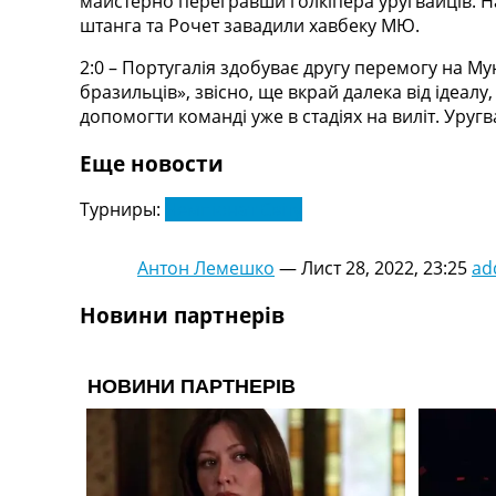
майстерно перегравши голкіпера уругвайців. На
штанга та Рочет завадили хавбеку МЮ.
2:0 – Португалія здобуває другу перемогу на Мун
бразильців», звісно, ще вкрай далека від ідеалу
допомогти команді уже в стадіях на виліт. Уругв
Еще новости
Турниры:
Чемпіонат Світу
Антон Лемешко
—
Лист 28, 2022, 23:25
ad
Новини партнерів