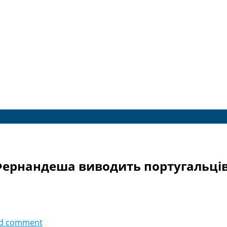
 Фернандеша виводить португальців 
d comment