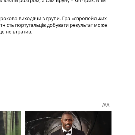
ювати розгром, а сам Бруну – хет-трик, втім
остроково виходячи з групи. Гра «європейських
здатність португальців добувати результат може
ще не втратив.