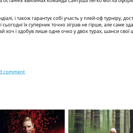
 останніх хвилинах команда Сантуша легко могла оформл
діалі, і також гарантує собі участь у плей-оф турніру, д
, і сьогодні їх суперник точно зіграв не гірше, але саме 
ай хоч і здобув лише одне очко у двох турах, шанси свої 
d comment