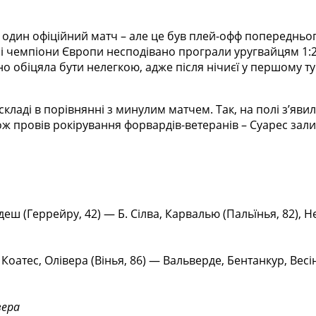
е один офіційний матч – але це був плей-офф попередньо
ні чемпіони Європи несподівано програли уругвайцям 1:
о обіцяла бути нелегкою, адже після нічиєї у першому т
кладі в порівнянні з минулим матчем. Так, на полі зʼяв
кож провів рокірування форвардів-ветеранів – Суарес зали
еш (Геррейру, 42) — Б. Сілва, Карвалью (Пальїнья, 82), 
, Коатес, Олівера (Вінья, 86) — Вальверде, Бентанкур, Весі
вера