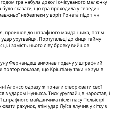
згодом гра набула доволі очікуваного малюнку
а було сказати, що гра проходила у середині
правжньої небезпеки у воріт Рочета підопічні
оля, пройшов до штрафного майданчика, потім
 удар уругвайця. Португальці до кінця тайму
і, і замість нього ліву бровку вийшов
. Бруну Фернандеш виконав подачу у штрафний
е повтор показав, що Кріштіану таки не зумів
ічні Алонсо одразу ж почали створювати свої
я з ударом Нуньєса. Тиск уругвайців наростав, і
ії штрафного майданчика після пасу Пельїстрі
вати рахунок, втім удар Луїса влучив у сітку з