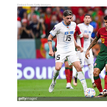
Телепрограма
Embed from Getty Images
RU
UA
Categories
Головна
Новини футболу
Відео
Новини футболу України
Футбольні трансфери
Останні коментарі
Конкурс прогнозів
Логін
Рейтінги
Правила
Колективний прогноз
Турніри
Чемпіонат Світу
Україна. Прем’єр-Ліга