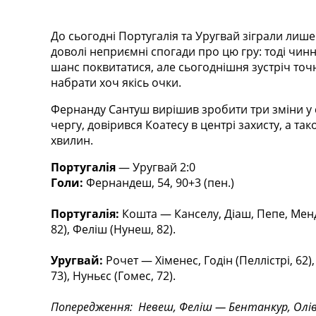
Турніри
Чемпіонат Світу
До сьогодні Португалія та Уругвай зіграли лиш
Україна. Прем’єр-Ліга
доволі неприємні спогади про цю гру: тоді чин
Україна. Перша Ліга
шанс поквитатися, але сьогоднішня зустріч точн
Ліга Чемпіонів
набрати хоч якісь очки.
Англія. Прем’єр-Ліга
Іспанія. Ла Ліга
Фернанду Сантуш вирішив зробити три зміни у с
Ще Турніри >>>
чергу, довірився Коатесу в центрі захисту, а та
Таблиці
хвилин.
Чемпіонат Світу. Турнирні таблиці
Португалія
— Уругвай 2:0
Таблиця УПЛ
Голи:
Фернандеш, 54, 90+3 (пен.)
Перша Ліга
Таблиця АПЛ
Португалія:
Кошта — Канселу, Діаш, Пепе, Менд
Таблиця Ла Ліги
82), Феліш (Нунеш, 82).
Таблиця Ліги Чемпіонів
Всі таблиці >>>
Уругвай:
Рочет — Хіменес, Годін (Пеллістрі, 62)
Рейтинги
73), Нуньєс (Гомес, 72).
Рейтинг країн УЄФА
Рейтинг клубів УЄФА
Попередження: Невеш, Феліш — Бентанкур, Олі
Рейтинг ФІФА