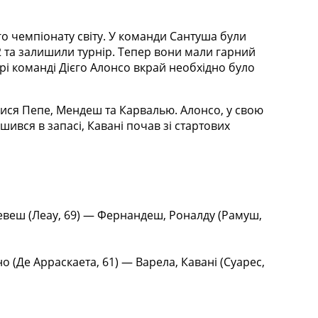
го чемпіонату світу. У команди Сантуша були
2 та залишили турнір. Тепер вони мали гарний
урі команді Дієго Алонсо вкрай необхідно було
илися Пепе, Мендеш та Карвалью. Алонсо, у свою
шився в запасі, Кавані почав зі стартових
Невеш (Леау, 69) — Фернандеш, Роналду (Рамуш,
но (Де Арраскаета, 61) — Варела, Кавані (Суарес,