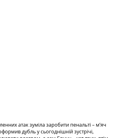
сленних атак зуміла заробити пенальті – мʼяч
оформив дубль у сьогоднішній зустрічі,