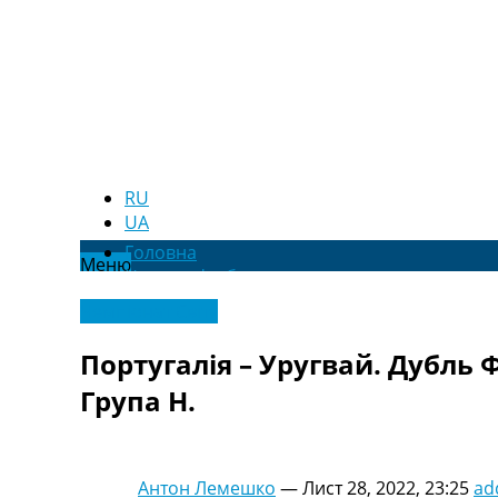
RU
UA
Головна
Меню
Новини футболу
Відео
Чемпіонат Світу
Новини футболу України
Футбольні трансфери
Португалія – Уругвай. Дубль
Останні коментарі
Група H.
Конкурс прогнозів
Логін
Рейтінги
Правила
Антон Лемешко
—
Лист 28, 2022, 23:25
ad
Колективний прогноз