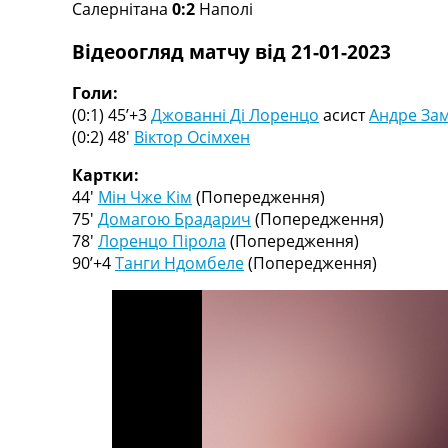
Салернітана
0:2
Наполі
Турніри
Чемпіонат Світу
Відеоогляд матчу від 21-01-2023
Україна. Прем’єр-Ліга
Україна. Перша Ліга
Голи:
Ліга Чемпіонів
(0:1) 45’+3
Джованні Ді Лоренцо
асист
Андре Зам
Англія. Прем’єр-Ліга
(0:2) 48′
Віктор Осімхен
Іспанія. Ла Ліга
Ще Турніри >>>
Картки:
Таблиці
44′
Мін Чже Кім
(Попередження)
Чемпіонат Світу. Турнирні таблиці
75′
Домагою Брадарич
(Попередження)
Таблиця УПЛ
78′
Лоренцо Пірола
(Попередження)
Перша Ліга
90’+4
Танги Ндомбеле
(Попередження)
Таблиця АПЛ
Таблиця Ла Ліги
Таблиця Ліги Чемпіонів
Всі таблиці >>>
Рейтинги
Рейтинг країн УЄФА
Рейтинг клубів УЄФА
Рейтинг ФІФА