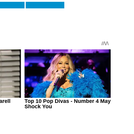
ін Чже Кім
Танги Ндомбеле