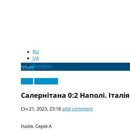
RU
UA
Головна
Меню
Новини футболу
Відео
Відео
Ексклюзив
Новини футболу України
Футбольні трансфери
Салернітана 0:2 Наполі. Італія.
Останні коментарі
Конкурс прогнозів
Січ 21, 2023, 23:18
add comment
Логін
Рейтінги
Правила
Італія. Серія A
Колективний прогноз