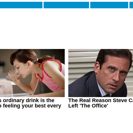
ованні Ді Лоренцо
Домагою Брадарич
Лоренцо Пірола
М