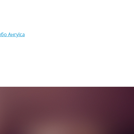
бо Ангуїса