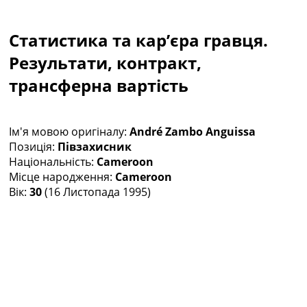
Колективний прогноз
Турніри
Статистика та кар’єра гравця.
Чемпіонат Світу
Україна. Прем’єр-Ліга
Результати, контракт,
Україна. Перша Ліга
трансферна вартість
Ліга Чемпіонів
Англія. Прем’єр-Ліга
Іспанія. Ла Ліга
Ім'я мовою оригіналу:
André Zambo Anguissa
Ще Турніри >>>
Позиція:
Півзахисник
Таблиці
Національність:
Cameroon
Чемпіонат Світу. Турнирні таблиці
Місце народження:
Cameroon
Таблиця УПЛ
Вік:
30
(16 Листопада 1995)
Перша Ліга
Таблиця АПЛ
Таблиця Ла Ліги
Таблиця Ліги Чемпіонів
Всі таблиці >>>
Рейтинги
Рейтинг країн УЄФА
Рейтинг клубів УЄФА