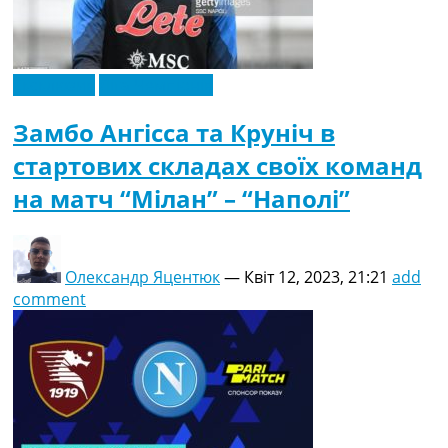
Ексклюзив
Ліга Чемпіонів
Замбо Ангісса та Круніч в
стартових складах своїх команд
на матч “Мілан” – “Наполі”
Олександр Яцентюк
—
Квіт 12, 2023, 21:21
add
comment