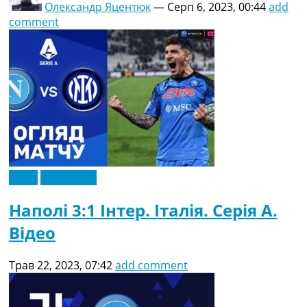
Олександр Яцентюк
—
Серп 6, 2023, 00:44
add
comment
Відео
Ексклюзив
Наполі 3:1 Інтер. Італія. Серія A.
Відео
Трав 22, 2023, 07:42
add comment