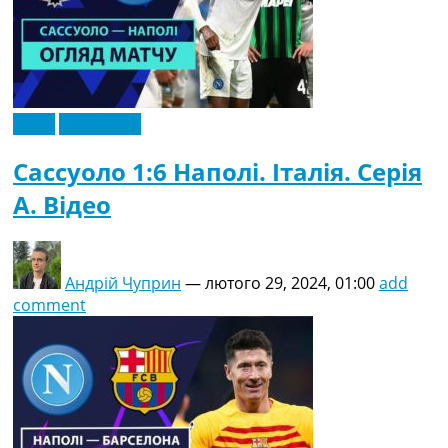
Відео
Ексклюзив
Сассуоло 1:6 Наполі. Італія. Серія
A. Відео
Андрій Чуприн
—
лютого 29, 2024, 01:00
add
comment