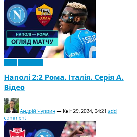
Відео
Ексклюзив
Наполі 2:2 Рома. Італія. Серія A.
Відео
Андрій Чуприн
—
Квіт 29, 2024, 04:21
add
comment