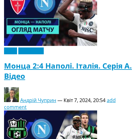
Відео
Ексклюзив
Монца 2:4 Наполі. Італія. Серія A.
Відео
Андрій Чуприн
—
Квіт 7, 2024, 20:54
add
comment