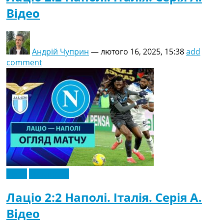
Відео
Андрій Чуприн
—
лютого 16, 2025, 15:38
add
comment
Відео
Ексклюзив
Лаціо 2:2 Наполі. Італія. Серія A.
Відео