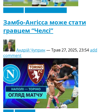
Ексклюзив
Футбольні трансфери
Замбо-Ангісса може стати
гравцем “Челсі”
Андрій Чуприн
—
Трав 27, 2025, 23:54
add
comment