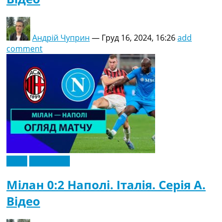
Андрій Чуприн
—
Груд 16, 2024, 16:26
add
comment
Відео
Ексклюзив
Мілан 0:2 Наполі. Італія. Серія A.
Відео