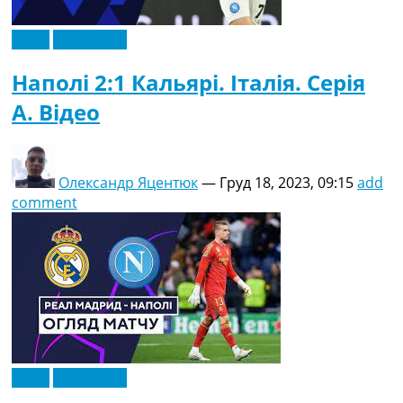
Відео
Ексклюзив
Наполі 2:1 Кальярі. Італія. Серія
A. Відео
Олександр Яцентюк
—
Груд 18, 2023, 09:15
add
comment
Відео
Ексклюзив