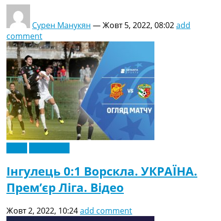
Сурен Манукян
—
Жовт 5, 2022, 08:02
add
comment
Відео
Ексклюзив
Інгулець 0:1 Ворскла. УКРАЇНА.
Прем’єр Ліга. Відео
Жовт 2, 2022, 10:24
add comment