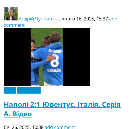
Андрій Чуприн
—
лютого 16, 2025, 15:37
add
comment
Відео
Ексклюзив
Наполі 2:1 Ювентус. Італія. Серія
A. Відео
Січ 26, 2025, 10:38
add comment