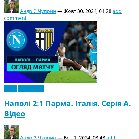
Андрій Чуприн
—
Жовт 30, 2024, 01:28
add
comment
Відео
Ексклюзив
Наполі 2:1 Парма. Італія. Серія A.
Відео
Андрій Чуприн
—
Вер 1, 2024, 03:43
add