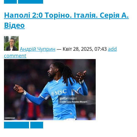
Відео
Ексклюзив
Наполі 2:0 Торіно. Італія. Серія A.
Відео
Андрій Чуприн
—
Квіт 28, 2025, 07:43
add
comment
Ексклюзив
Італія