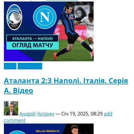
Відео
Ексклюзив
Аталанта 2:3 Наполі. Італія. Серія
A. Відео
Андрій Чуприн
—
Січ 19, 2025, 08:29
add
comment