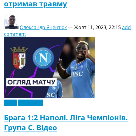
отримав травму
Олександр Яцентюк
—
Жовт 11, 2023, 22:15
add
comment
Відео
Ексклюзив
Брага 1:2 Наполі. Ліга Чемпіонів.
Група C. Відео