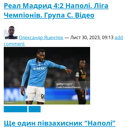
Реал Мадрид 4:2 Наполі. Ліга
Чемпіонів. Група C. Відео
Олександр Яцентюк
—
Лист 30, 2023, 09:13
add
comment
Ексклюзив
Італія
Ще один півзахисник “Наполі”