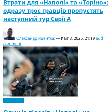
Втрати для «Наполі» та «Торіно»:
одразу троє гравців пропустять
наступний тур Серії А
Олександр Яцентюк
—
Квіт 8, 2025, 21:19
add
comment
Ексклюзив