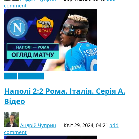
comment
Відео
Ексклюзив
Наполі 2:2 Рома. Італія. Серія A.
Відео
Андрій Чуприн
—
Квіт 29, 2024, 04:21
add
comment