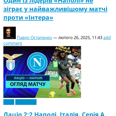
Один із лідерів «Наполі» не
зіграє у найважливішому матчі
проти «Інтера»
Павло Остапенко
—
лютого 26, 2025, 11:43
add
comment
Відео
Ексклюзив
Лаціо 2:2 Наполі. Італія. Серія A.