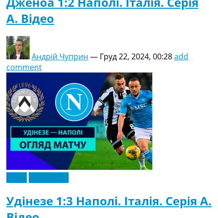
Дженоа 1:2 Наполі. Італія. Серія
A. Відео
Андрій Чуприн
—
Груд 22, 2024, 00:28
add
comment
Відео
Ексклюзив
Удінезе 1:3 Наполі. Італія. Серія A.
Відео