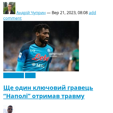
Андрій Чуприн
—
Вер 21, 2023, 08:08
add
comment
Ексклюзив
Італія
Ще один ключовий гравець
“Наполі” отримав травму