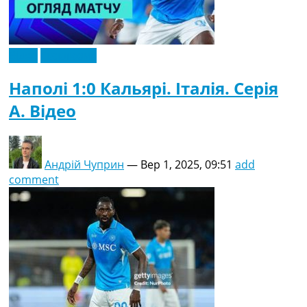
Відео
Ексклюзив
Наполі 1:0 Кальярі. Італія. Серія
A. Відео
Андрій Чуприн
—
Вер 1, 2025, 09:51
add
comment