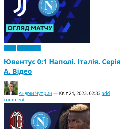
Відео
Ексклюзив
Ювентус 0:1 Наполі. Італія. Серія
A. Відео
Андрій Чуприн
—
Квіт 24, 2023, 02:33
add
comment