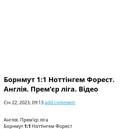
Колективний прогноз
Турніри
Чемпіонат Світу
Україна. Прем’єр-Ліга
Україна. Перша Ліга
Ліга Чемпіонів
Англія. Прем’єр-Ліга
Іспанія. Ла Ліга
Ще Турніри >>>
Таблиці
Чемпіонат Світу. Турнирні таблиці
Таблиця УПЛ
Борнмут 1:1 Ноттінгем Форест.
Перша Ліга
Англія. Прем’єр ліга. Відео
Таблиця АПЛ
Таблиця Ла Ліги
Таблиця Ліги Чемпіонів
Січ 22, 2023, 09:13
add comment
Всі таблиці >>>
Рейтинги
Рейтинг країн УЄФА
Англія. Прем’єр ліга
Рейтинг клубів УЄФА
Борнмут
1:1
Ноттінгем Форест