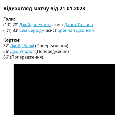
Рейтинг ФІФА
Відеоогляд матчу від 21-01-2023
Телепрограма
RU
Голи:
UA
(1:0) 28′
Джейдон Ентоні
асист
Данго Уаттара
(1:1) 83′
Сем Серрідж
асист
Бреннан Джонсон
Categories
Картки:
Головна
32′
Ллойд Келлі
(Попередження)
Новини футболу
36′
Джо Уоррол
(Попередження)
Відео
86′
(Попередження)
Новини футболу України
Футбольні трансфери
Останні коментарі
Конкурс прогнозів
Логін
Рейтінги
Правила
Колективний прогноз
Турніри
Чемпіонат Світу