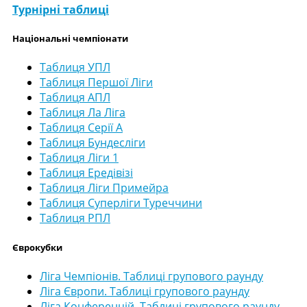
Турнірні таблиці
Національні чемпіонати
Таблиця УПЛ
Таблиця Першої Ліги
Таблиця АПЛ
Таблиця Ла Ліга
Таблиця Серії А
Таблиця Бундесліги
Таблиця Ліги 1
Таблиця Ередівізі
Таблиця Ліги Примейра
Таблиця Суперліги Туреччини
Таблиця РПЛ
Єврокубки
Ліга Чемпіонів. Таблиці групового раунду
Ліга Європи. Таблиці групового раунду
Ліга Конференцій. Таблиці групового раунду