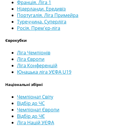
Франція. Ліга 1
Нідерланди. Ередивіз
Португалія. Ліга Примейра
Туреччина. Суперліга
Росія. Прем'єр-ліга
Єврокубки
Ліга Чемпіонів
Ліга Європи
Ліга Конференцій
Юнацька ліга УЄФА U19
Національні збірні
Чемпіонат Світу
Відбір до ЧС
Чемпіонат Європи
Відбір до ЧЄ
Ліга Націй УЄФА