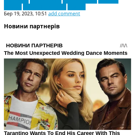
Марк Рока
Матеус Кунья
Матеус Нуньєс
Нельсон
Семедо
Расмус Крістенсен
Родріго
Бер 19, 2023, 10:51
add comment
Новини партнерів