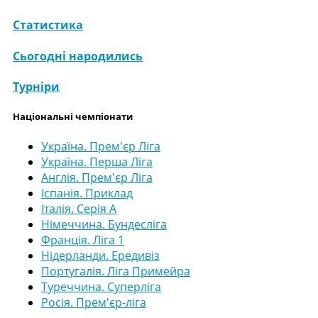
Статистика
Сьогодні народились
Турніри
Національні чемпіонати
Україна. Прем'єр Ліга
Україна. Перша Ліга
Англія. Прем'єр Ліга
Іспанія. Приклад
Італія. Серія А
Німеччина. Бундесліга
Франція. Ліга 1
Нідерланди. Ередивіз
Португалія. Ліга Примейра
Туреччина. Суперліга
Росія. Прем'єр-ліга