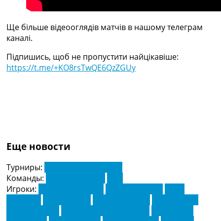
Ще більше відеооглядів матчів в нашому телеграм
каналі.
Підпишись, щоб не пропустити найцікавіше:
https://t.me/+KO8rsTwQE6QzZGUy
Еще новости
Турниры:
Англія. Прем'єр-Ліга
Команды:
Вулвергемптон
Лідс
Игроки:
Вестон МакКенні
Вілфрід Гнонто
Джек
Харрісон
Джонні Отто
Джуніор Фірпо
Іллан Мельє
Крейг Доусон
Крісенсіо Саммервілль
Люк Ейлінг