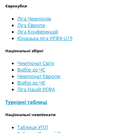
Єврокубки
Ліга Чемпіонів
Ліга Європи
Ліга Конференцій
Юнацька ліга УЄФА U19
Національні збірні
Чемпіонат Світу
Відбір до ЧС
Чемпіонат Європи
Відбір до ЧЄ
Ліга Націй УЄФА
Турнірні таблиці
Національні чемпіонати
Таблиця УПЛ