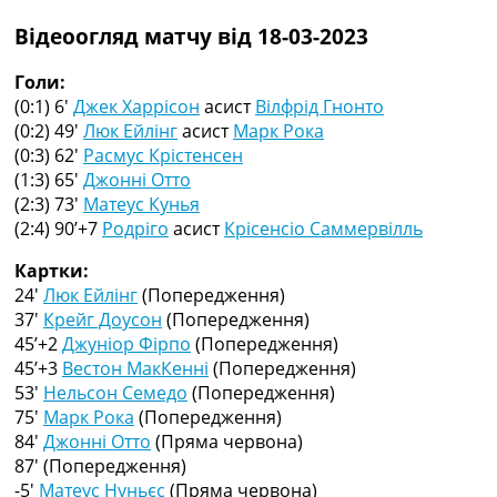
Рейтинг ФІФА
Відеоогляд матчу від 18-03-2023
Телепрограма
RU
Голи:
UA
(0:1) 6′
Джек Харрісон
асист
Вілфрід Гнонто
(0:2) 49′
Люк Ейлінг
асист
Марк Рока
Categories
(0:3) 62′
Расмус Крістенсен
(1:3) 65′
Джонні Отто
Головна
(2:3) 73′
Матеус Кунья
Новини футболу
(2:4) 90’+7
Родріго
асист
Крісенсіо Саммервілль
Відео
Новини футболу України
Картки:
Футбольні трансфери
24′
Люк Ейлінг
(Попередження)
Останні коментарі
37′
Крейг Доусон
(Попередження)
Конкурс прогнозів
45’+2
Джуніор Фірпо
(Попередження)
Логін
45’+3
Вестон МакКенні
(Попередження)
Рейтінги
53′
Нельсон Семедо
(Попередження)
Правила
75′
Марк Рока
(Попередження)
Колективний прогноз
84′
Джонні Отто
(Пряма червона)
Турніри
87′
(Попередження)
Чемпіонат Світу
-5′
Матеус Нуньєс
(Пряма червона)