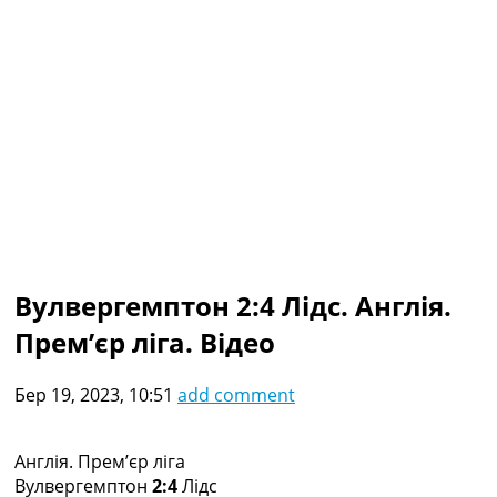
Колективний прогноз
Турніри
Чемпіонат Світу
Україна. Прем’єр-Ліга
Україна. Перша Ліга
Ліга Чемпіонів
Англія. Прем’єр-Ліга
Іспанія. Ла Ліга
Ще Турніри >>>
Таблиці
Чемпіонат Світу. Турнирні таблиці
Таблиця УПЛ
Вулвергемптон 2:4 Лідс. Англія.
Перша Ліга
Прем’єр ліга. Відео
Таблиця АПЛ
Таблиця Ла Ліги
Таблиця Ліги Чемпіонів
Бер 19, 2023, 10:51
add comment
Всі таблиці >>>
Рейтинги
Рейтинг країн УЄФА
Англія. Прем’єр ліга
Рейтинг клубів УЄФА
Вулвергемптон
2:4
Лідс