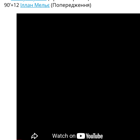
Україна. Прем’єр-Ліга
90’+12
Іллан Мельє
(Попередження)
Україна. Перша Ліга
Ліга Чемпіонів
Англія. Прем’єр-Ліга
Іспанія. Ла Ліга
Ще Турніри >>>
Таблиці
Чемпіонат Світу. Турнирні таблиці
Таблиця УПЛ
Перша Ліга
Таблиця АПЛ
Таблиця Ла Ліги
Таблиця Ліги Чемпіонів
Всі таблиці >>>
Рейтинги
Рейтинг країн УЄФА
Рейтинг клубів УЄФА
Рейтинг ФІФА
Телепрограма