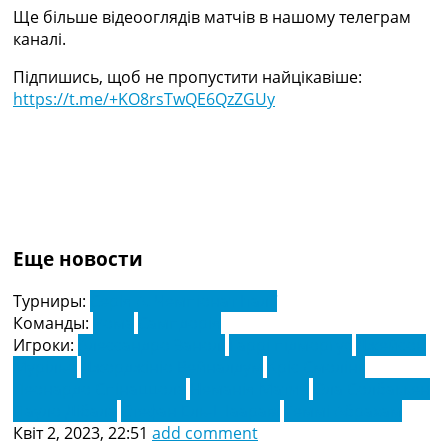
Ще більше відеооглядів матчів в нашому телеграм
каналі.
Підпишись, щоб не пропустити найцікавіше:
https://t.me/+KO8rsTwQE6QzZGUy
Еще новости
Турниры:
Серія А. Чемпіонат Італії
Команды:
Рома
Сампдорія
Игроки:
Алессандро Занолі
Гаррі підморгує
Джейсон
Мурільо
Джорджініо Вейналдум
Кріс Смолінг
Леонардо Спінаццола
Неманія Матич
Ола Солбаккен
Пауло Дібала
Стефан Ель-Шаараві
Теммі Абрахам
Квіт 2, 2023, 22:51
add comment