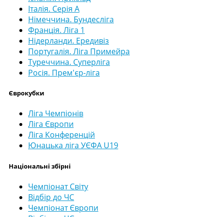
Італія. Серія А
Німеччина. Бундесліга
Франція. Ліга 1
Нідерланди. Ередивіз
Португалія. Ліга Примейра
Туреччина. Суперліга
Росія. Прем'єр-ліга
Єврокубки
Ліга Чемпіонів
Ліга Європи
Ліга Конференцій
Юнацька ліга УЄФА U19
Національні збірні
Чемпіонат Світу
Відбір до ЧС
Чемпіонат Європи