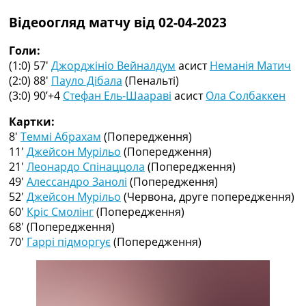
Рейтинг ФІФА
Відеоогляд матчу від 02-04-2023
Телепрограма
RU
Голи:
UA
(1:0) 57′
Джорджініо Вейналдум
асист
Неманія Матич
(2:0) 88′
Пауло Дібала
(Пенальті)
Categories
(3:0) 90’+4
Стефан Ель-Шаараві
асист
Ола Солбаккен
Головна
Картки:
Новини футболу
8′
Теммі Абрахам
(Попередження)
Відео
11′
Джейсон Мурільо
(Попередження)
Новини футболу України
21′
Леонардо Спінаццола
(Попередження)
Футбольні трансфери
49′
Алессандро Занолі
(Попередження)
Останні коментарі
52′
Джейсон Мурільо
(Червона, друге попередження)
Конкурс прогнозів
60′
Кріс Смолінг
(Попередження)
Логін
68′
(Попередження)
Рейтінги
70′
Гаррі підморгує
(Попередження)
Правила
Колективний прогноз
Турніри
Чемпіонат Світу