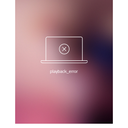
Україна. Прем’єр-Ліга
Україна. Перша Ліга
Ліга Чемпіонів
Англія. Прем’єр-Ліга
Іспанія. Ла Ліга
Ще Турніри >>>
Таблиці
Чемпіонат Світу. Турнирні таблиці
Таблиця УПЛ
Перша Ліга
Таблиця АПЛ
Таблиця Ла Ліги
Таблиця Ліги Чемпіонів
Всі таблиці >>>
Рейтинги
Рейтинг країн УЄФА
Рейтинг клубів УЄФА
Рейтинг ФІФА
Телепрограма