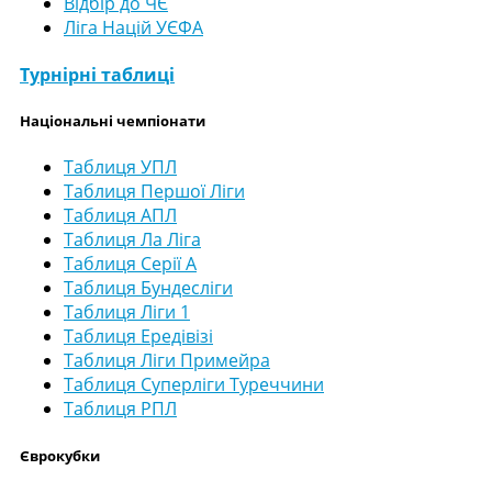
Відбір до ЧЄ
Ліга Націй УЄФА
Турнірні таблиці
Національні чемпіонати
Таблиця УПЛ
Таблиця Першої Ліги
Таблиця АПЛ
Таблиця Ла Ліга
Таблиця Серії А
Таблиця Бундесліги
Таблиця Ліги 1
Таблиця Ередівізі
Таблиця Ліги Примейра
Таблиця Суперліги Туреччини
Таблиця РПЛ
Єврокубки