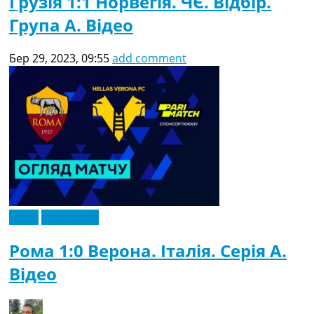
Грузія 1:1 Норвегія. ЧЄ. Відбір.
Група A. Відео
Бер 29, 2023, 09:55
add comment
Відео
Ексклюзив
Рома 1:0 Верона. Італія. Серія A.
Відео