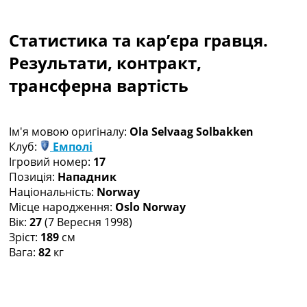
Колективний прогноз
Турніри
Статистика та кар’єра гравця.
Чемпіонат Світу
Україна. Прем’єр-Ліга
Результати, контракт,
Україна. Перша Ліга
трансферна вартість
Ліга Чемпіонів
Англія. Прем’єр-Ліга
Іспанія. Ла Ліга
Ім'я мовою оригіналу:
Ola Selvaag Solbakken
Ще Турніри >>>
Клуб:
Емполі
Таблиці
Ігровий номер:
17
Чемпіонат Світу. Турнирні таблиці
Позиція:
Нападник
Таблиця УПЛ
Національність:
Norway
Перша Ліга
Місце народження:
Oslo Norway
Таблиця АПЛ
Вік:
27
(7 Вересня 1998)
Таблиця Ла Ліги
Зріст:
189
см
Таблиця Ліги Чемпіонів
Вага:
82
кг
Всі таблиці >>>
Рейтинги
Рейтинг країн УЄФА
Рейтинг клубів УЄФА