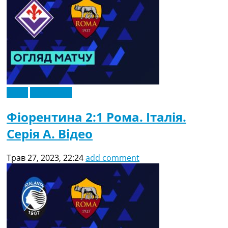
Відео
Ексклюзив
Фіорентина 2:1 Рома. Італія.
Серія A. Відео
Трав 27, 2023, 22:24
add comment