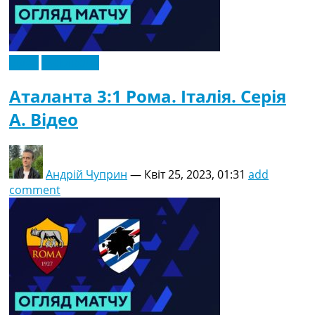
Відео
Ексклюзив
Аталанта 3:1 Рома. Італія. Серія
A. Відео
Андрій Чуприн
—
Квіт 25, 2023, 01:31
add
comment