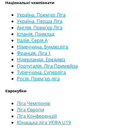
Національні чемпіонати
Україна. Прем'єр Ліга
Україна. Перша Ліга
Англія. Прем'єр Ліга
Іспанія. Приклад
Італія. Серія А
Німеччина. Бундесліга
Франція. Ліга 1
Нідерланди. Ередивіз
Португалія. Ліга Примейра
Туреччина. Суперліга
Росія. Прем'єр-ліга
Єврокубки
Ліга Чемпіонів
Ліга Європи
Ліга Конференцій
Юнацька ліга УЄФА U19