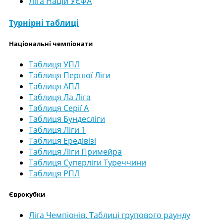
Ліга Націй УЄФА
Турнірні таблиці
Національні чемпіонати
Таблиця УПЛ
Таблиця Першої Ліги
Таблиця АПЛ
Таблиця Ла Ліга
Таблиця Серії А
Таблиця Бундесліги
Таблиця Ліги 1
Таблиця Ередівізі
Таблиця Ліги Примейра
Таблиця Суперліги Туреччини
Таблиця РПЛ
Єврокубки
Ліга Чемпіонів. Таблиці групового раунду