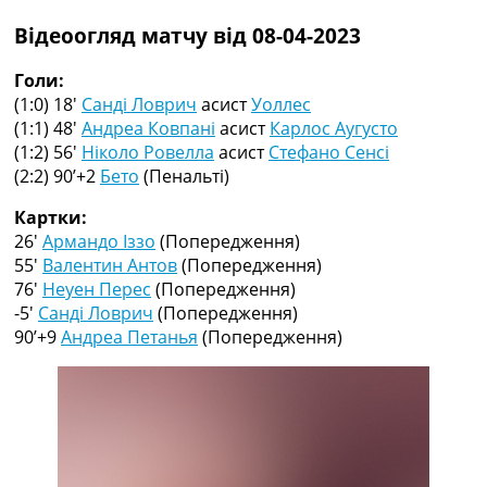
Рейтинг ФІФА
Відеоогляд матчу від 08-04-2023
Телепрограма
RU
Голи:
UA
(1:0) 18′
Санді Ловрич
асист
Уоллес
(1:1) 48′
Андреа Ковпані
асист
Карлос Аугусто
Categories
(1:2) 56′
Ніколо Ровелла
асист
Стефано Сенсі
(2:2) 90’+2
Бето
(Пенальті)
Головна
Новини футболу
Картки:
Відео
26′
Армандо Іззо
(Попередження)
Новини футболу України
55′
Валентин Антов
(Попередження)
Футбольні трансфери
76′
Неуен Перес
(Попередження)
Останні коментарі
-5′
Санді Ловрич
(Попередження)
Конкурс прогнозів
90’+9
Андреа Петанья
(Попередження)
Логін
Рейтінги
Правила
Колективний прогноз
Турніри
Чемпіонат Світу