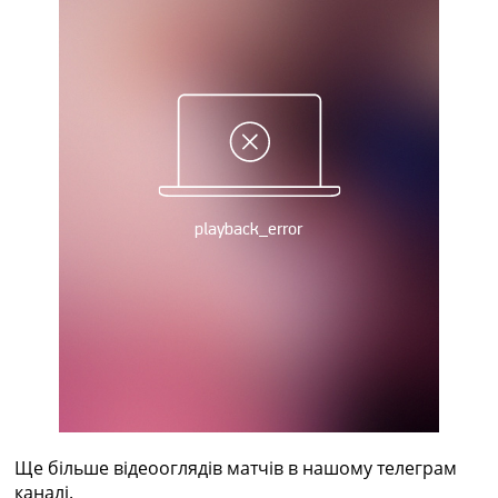
Україна. Прем’єр-Ліга
Україна. Перша Ліга
Ліга Чемпіонів
Англія. Прем’єр-Ліга
Іспанія. Ла Ліга
Ще Турніри >>>
Таблиці
Чемпіонат Світу. Турнирні таблиці
Таблиця УПЛ
Перша Ліга
Таблиця АПЛ
Таблиця Ла Ліги
Таблиця Ліги Чемпіонів
Всі таблиці >>>
Рейтинги
Рейтинг країн УЄФА
Рейтинг клубів УЄФА
Рейтинг ФІФА
Телепрограма
Ще більше відеооглядів матчів в нашому телеграм
каналі.