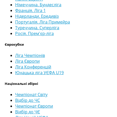
Німеччина. Бундесліга
Франція. Ліга 1
Нідерланди. Ередивіз
Португалія. Ліга Примейра
Туреччина. Суперліга
Росія. Прем'єр-ліга
Єврокубки
Ліга Чемпіонів
Ліга Європи
Ліга Конференцій
Юнацька ліга УЄФА U19
Національні збірні
Чемпіонат Світу
Відбір до ЧС
Чемпіонат Європи
Відбір до ЧЄ