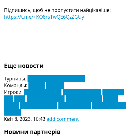
Підпишись, щоб не пропустити найцікавіше:
https://t.me/+KO8rsTwQE6QzZGUy
Еще новости
Турниры:
Серія А. Чемпіонат Італії
Команды:
Монца
Удінезе
Игроки:
Андреа Ковпані
Андреа Петанья
Армандо
Іззо
Бето
Валентин Антов
Карлос Аугусто
Неуен
Перес
Ніколо Ровелла
Санді Ловрич
Стефано Сенсі
Уоллес
Квіт 8, 2023, 16:43
add comment
Новини партнерів