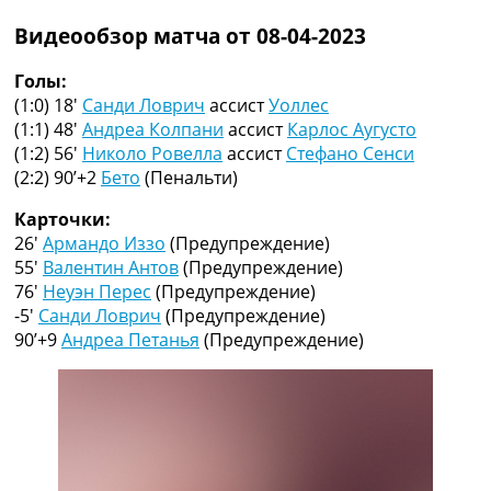
Рейтинг ФИФА
Видеообзор матча от 08-04-2023
ТВ программа
RU
Голы:
UA
(1:0) 18′
Санди Ловрич
ассист
Уоллес
(1:1) 48′
Андреа Колпани
ассист
Карлос Аугусто
Categories
(1:2) 56′
Николо Ровелла
ассист
Стефано Сенси
(2:2) 90’+2
Бето
(Пенальти)
Главная
Новости футбола
Карточки:
Видео
26′
Армандо Иззо
(Предупреждение)
Трансферы
55′
Валентин Антов
(Предупреждение)
Новости футбола Украины
76′
Неуэн Перес
(Предупреждение)
Последние комментарии
-5′
Санди Ловрич
(Предупреждение)
Конкурс прогнозов
90’+9
Андреа Петанья
(Предупреждение)
Логин
Рейтинги
Правила
Коллективный прогноз
Турниры
Чемпионат Мира