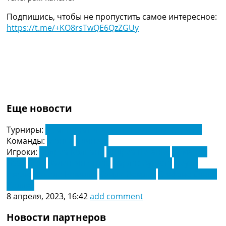
Подпишись, чтобы не пропустить самое интересное:
https://t.me/+KO8rsTwQE6QzZGUy
Еще новости
Турниры:
Чемпионат Италии по футболу. Серия А
Команды:
Монца
Удинезе
Игроки:
Андреа Колпани
Андреа Петанья
Армандо
Иззо
Бето
Валентин Антов
Карлос Аугусто
Неуэн
Перес
Николо Ровелла
Санди Ловрич
Стефано Сенси
Уоллес
8 апреля, 2023, 16:42
add comment
Новости партнеров