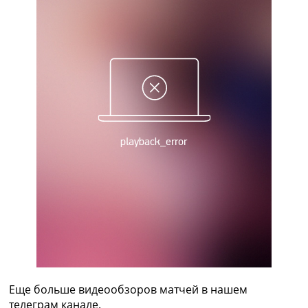
Украина. Премьер-Лига
Украина. Первая Лига
Лига Чемпионов
Англия. Премьер Лига
Испания. Ла Лига
Другие Турниры >>>
Таблицы
Таблицы групп Чемпионата Мира
Украина. Премьер-Лига
Украина. Первая Лига
Лига Чемпионов. Таблицы групп
Англия. Премьер-Лига
Испания. Ла Лига
Все таблицы >>>
Рейтинги
Рейтинг стран УЕФА
Рейтинг клубов УЕФА
Рейтинг ФИФА
ТВ программа
Еще больше видеообзоров матчей в нашем
телеграм канале.