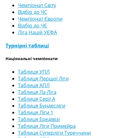
Чемпіонат Світу
Відбір до ЧС
Чемпіонат Європи
Відбір до ЧЄ
Ліга Націй УЄФА
Турнірні таблиці
Національні чемпіонати
Таблиця УПЛ
Таблиця Першої Ліги
Таблиця АПЛ
Таблиця Ла Ліга
Таблиця Серії А
Таблиця Бундесліги
Таблиця Ліги 1
Таблиця Ередівізі
Таблиця Ліги Примейра
Таблиця Суперліги Туреччини