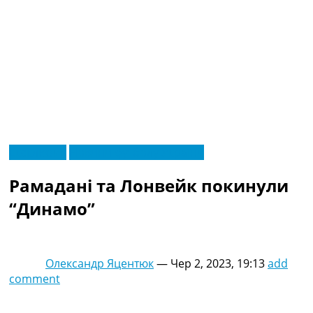
RU
Ексклюзив
Новини футболу України
UA
Головна
Меню
Рамадані та Лонвейк покинули
Новини футболу
Відео
“Динамо”
Новини футболу України
Футбольні трансфери
Останні коментарі
Олександр Яцентюк
—
Чер 2, 2023, 19:13
add
Конкурс прогнозів
comment
Логін
Рейтінги
Правила