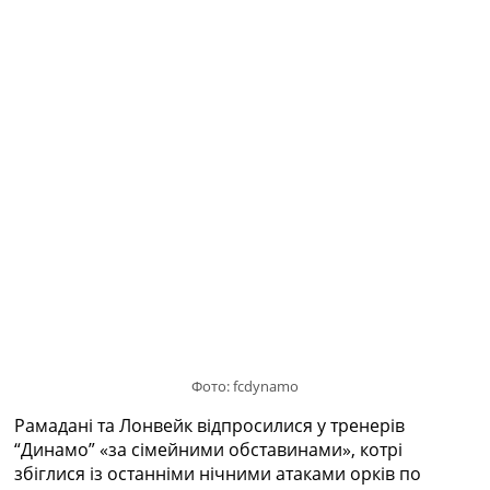
Рейтинг ФІФА
Телепрограма
RU
UA
Categories
Головна
Новини футболу
Відео
Новини футболу України
Футбольні трансфери
Останні коментарі
Конкурс прогнозів
Логін
Рейтінги
Фото: fcdynamo
Правила
Рамадані та Лонвейк відпросилися у тренерів
Колективний прогноз
“Динамо” «за сімейними обставинами», котрі
Турніри
збіглися із останніми нічними атаками орків по
Чемпіонат Світу