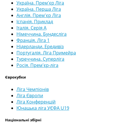
Україна. Прем'єр Ліга
Україна. Перша Ліга
Англія. Прем'єр Ліга
Іспанія. Приклад
Італія. Серія А
Німеччина. Бундесліга
Франція. Ліга 1
Нідерланди. Ередивіз
Португалія. Ліга Примейра
Туреччина. Суперліга
Росія. Прем'єр-ліга
Єврокубки
Ліга Чемпіонів
Ліга Європи
Ліга Конференцій
Юнацька ліга УЄФА U19
Національні збірні