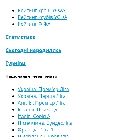
Рейтинг країн УЄФА
Рейтинг клубів УЄФА
Рейтинг ФІФА
Статистика
Сьогодні народились
Турніри
Національні чемпіонати
Україна. Прем'єр Ліга
Україна. Перша Ліга
Англія. Прем'єр Ліга
Іспанія. Приклад
Італія. Серія А
Німеччина. Бундесліга
Франція. Ліга 1
Нідерланди. Ередивіз