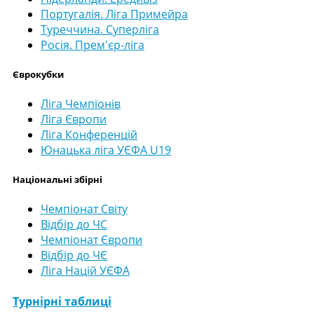
Португалія. Ліга Примейра
Туреччина. Суперліга
Росія. Прем'єр-ліга
Єврокубки
Ліга Чемпіонів
Ліга Європи
Ліга Конференцій
Юнацька ліга УЄФА U19
Національні збірні
Чемпіонат Світу
Відбір до ЧС
Чемпіонат Європи
Відбір до ЧЄ
Ліга Націй УЄФА
Турнірні таблиці