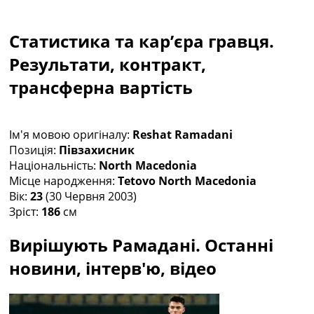
Колективний прогноз
Турніри
Статистика та кар’єра гравця.
Чемпіонат Світу
Україна. Прем’єр-Ліга
Результати, контракт,
Україна. Перша Ліга
трансферна вартість
Ліга Чемпіонів
Англія. Прем’єр-Ліга
Іспанія. Ла Ліга
Ім'я мовою оригіналу:
Reshat Ramadani
Ще Турніри >>>
Позиція:
Півзахисник
Таблиці
Національність:
North Macedonia
Чемпіонат Світу. Турнирні таблиці
Місце народження:
Tetovo North Macedonia
Таблиця УПЛ
Вік:
23
(30 Червня 2003)
Перша Ліга
Зріст:
186
см
Таблиця АПЛ
Таблиця Ла Ліги
Вирішують Рамадані. Останні
Таблиця Ліги Чемпіонів
Всі таблиці >>>
новини, інтерв'ю, відео
Рейтинги
Рейтинг країн УЄФА
Рейтинг клубів УЄФА