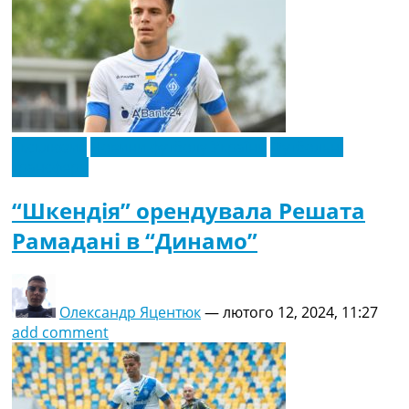
Ексклюзив
Новини футболу України
Футбольні
трансфери
“Шкендія” орендувала Решата
Рамадані в “Динамо”
Олександр Яцентюк
—
лютого 12, 2024, 11:27
add comment