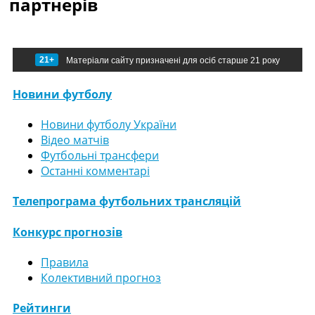
партнерів
21+
Матеріали сайту призначені для осіб старше 21 року
Новини футболу
Новини футболу України
Відео матчів
Футбольні трансфери
Останні комментарі
Телепрограма футбольних трансляцій
Конкурс прогнозів
Правила
Колективний прогноз
Рейтинги