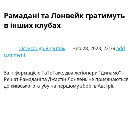
Колективний прогноз
Турніри
Рамадані та Лонвейк гратимуть
Чемпіонат Світу
в інших клубах
Україна. Прем’єр-Ліга
Україна. Перша Ліга
Ліга Чемпіонів
Англія. Прем’єр-Ліга
Олександр Яцентюк
—
Чер 28, 2023, 22:39
add
Іспанія. Ла Ліга
comment
Ще Турніри >>>
Таблиці
Чемпіонат Світу. Турнирні таблиці
За інформацією ТаТоТаке, два легіонери “Динамо” –
Таблиця УПЛ
Решат Рамадані та Джастін Лонвейк не приєднаються
Перша Ліга
до київського клубу на першому зборі в Австрії.
Таблиця АПЛ
Таблиця Ла Ліги
Таблиця Ліги Чемпіонів
Всі таблиці >>>
Рейтинги
Рейтинг країн УЄФА
Рейтинг клубів УЄФА