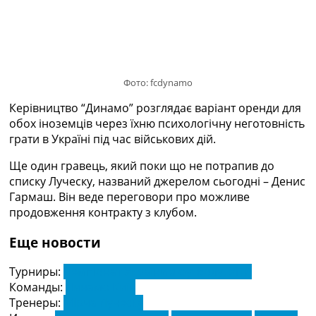
Україна. Прем’єр-Ліга
Україна. Перша Ліга
Ліга Чемпіонів
Англія. Прем’єр-Ліга
Іспанія. Ла Ліга
Фото: fcdynamo
Ще Турніри >>>
Таблиці
Керівництво “Динамо” розглядає варіант оренди для
Чемпіонат Світу. Турнирні таблиці
обох іноземців через їхню психологічну неготовність
Таблиця УПЛ
грати в Україні під час військових дій.
Перша Ліга
Ще один гравець, який поки що не потрапив до
Таблиця АПЛ
списку Луческу, названий джерелом сьогодні – Денис
Таблиця Ла Ліги
Гармаш. Він веде переговори про можливе
Таблиця Ліги Чемпіонів
продовження контракту з клубом.
Всі таблиці >>>
Рейтинги
Еще новости
Рейтинг країн УЄФА
Рейтинг клубів УЄФА
Турниры:
Чемпіонат України з футболу. УПЛ
Рейтинг ФІФА
Команды:
Динамо Київ
Телепрограма
Тренеры:
Мірча Луческу