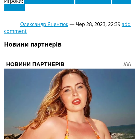
Игроки:
Вирішують Рамадані
Денис Гармаш
Джастін
Лонвейк
Олександр Яцентюк
—
Чер 28, 2023, 22:39
add
comment
Новини партнерів