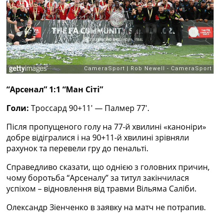
Рейтинг ФІФА
Телепрограма
RU
UA
Categories
Головна
“Арсенал” 1:1 “Ман Сіті”
Новини футболу
Голи:
Троссард 90+11′ — Палмер 77′.
Відео
Новини футболу України
Після пропущеного голу на 77-й хвилині «каноніри»
Футбольні трансфери
добре відігралися і на 90+11-й хвилині зрівняли
Останні коментарі
рахунок та перевели гру до пенальті.
Конкурс прогнозів
Логін
Справедливо сказати, що однією з головних причин,
Рейтінги
чому боротьба “Арсеналу” за титул закінчилася
Правила
успіхом – відновлення від травми Вільяма Саліби.
Колективний прогноз
Турніри
Олександр Зіенченко в заявку на матч не потрапив.
Чемпіонат Світу