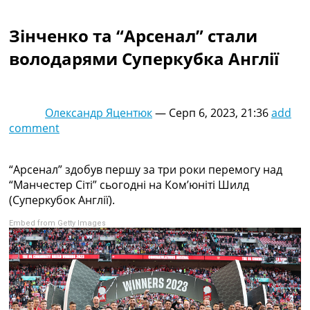
Колективний прогноз
Турніри
Зінченко та “Арсенал” стали
Чемпіонат Світу
володарями Суперкубка Англії
Україна. Прем’єр-Ліга
Україна. Перша Ліга
Ліга Чемпіонів
Англія. Прем’єр-Ліга
Олександр Яцентюк
—
Серп 6, 2023, 21:36
add
Іспанія. Ла Ліга
comment
Ще Турніри >>>
Таблиці
Чемпіонат Світу. Турнирні таблиці
“Арсенал” здобув першу за три роки перемогу над
Таблиця УПЛ
“Манчестер Сіті” сьогодні на Ком’юніті Шилд
Перша Ліга
(Суперкубок Англії).
Таблиця АПЛ
Embed from Getty Images
Таблиця Ла Ліги
Таблиця Ліги Чемпіонів
Всі таблиці >>>
Рейтинги
Рейтинг країн УЄФА
Рейтинг клубів УЄФА