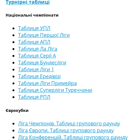
Турнірні таблиці
Національні чемпіонати
Таблиця УПЛ
Таблиця Першої Ліги
Таблиця АПЛ
Таблиця Ла Ліга
Таблиця Серії А
Таблиця Бундесліги
Таблиця Ліги 1
Таблиця Ередівізі
Таблиця Ліги Примейра
Таблиця Суперліги Туреччини
Таблиця РПЛ
Єврокубки
Ліга Чемпіонів. Таблиці групового раунду
Ліга Європи. Таблиці групового раунду
Ліга Конференцій. Таблиці групового раунду