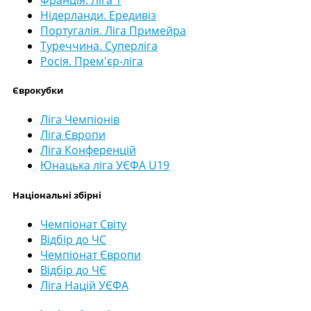
Франція. Ліга 1
Нідерланди. Ередивіз
Португалія. Ліга Примейра
Туреччина. Суперліга
Росія. Прем'єр-ліга
Єврокубки
Ліга Чемпіонів
Ліга Європи
Ліга Конференцій
Юнацька ліга УЄФА U19
Національні збірні
Чемпіонат Світу
Відбір до ЧС
Чемпіонат Європи
Відбір до ЧЄ
Ліга Націй УЄФА