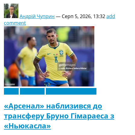
Андрій Чуприн
—
Серп 5, 2026, 13:32
add
comment
Англія
Ексклюзив
Футбольні трансфери
«Арсенал» наблизився до
трансферу Бруно Гімараеса з
«Ньюкасла»