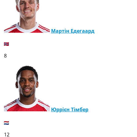
Мартін Едегаард
8
Юррієн Тімбер
12