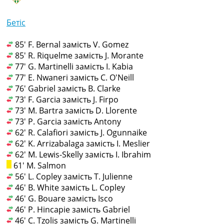
Бетіс
85' F. Bernal замість V. Gomez
85' R. Riquelme замість J. Morante
77' G. Martinelli замість I. Kabia
77' E. Nwaneri замість C. O'Neill
76' Gabriel замість B. Clarke
73' F. Garcia замість J. Firpo
73' M. Bartra замість D. Llorente
73' P. Garcia замість Antony
62' R. Calafiori замість J. Ogunnaike
62' K. Arrizabalaga замість I. Meslier
62' M. Lewis-Skelly замість I. Ibrahim
61' M. Salmon
56' L. Copley замість T. Julienne
46' B. White замість L. Copley
46' G. Bouare замість Isco
46' P. Hincapie замість Gabriel
46' C. Tzolis замість G. Martinelli