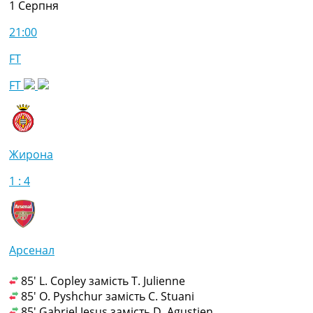
1 Серпня
21:00
FT
FT
Жирона
1 : 4
Арсенал
85' L. Copley замість T. Julienne
85' O. Pyshchur замість C. Stuani
85' Gabriel Jesus замість D. Agustien