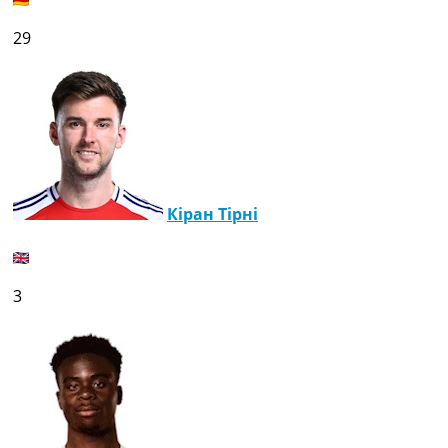
29
Кіран Тірні
3