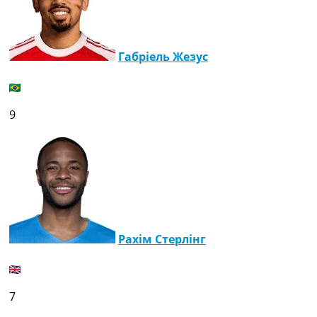
Габріель Жезус
9
Рахім Стерлінг
7