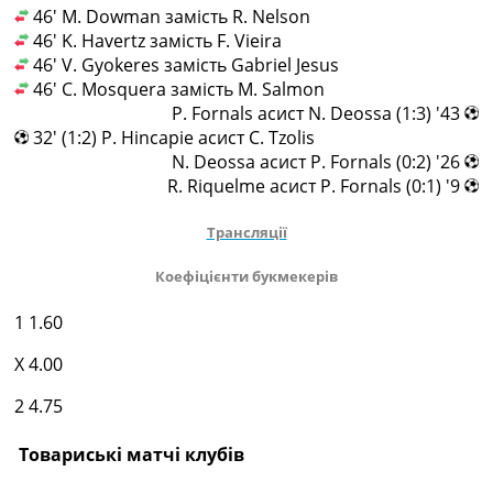
46' M. Dowman замість R. Nelson
46' K. Havertz замість F. Vieira
46' V. Gyokeres замість Gabriel Jesus
46' C. Mosquera замість M. Salmon
43' (1:3) P. Fornals асист N. Deossa
32' (1:2) P. Hincapie асист C. Tzolis
26' (0:2) N. Deossa асист P. Fornals
9' (0:1) R. Riquelme асист P. Fornals
Трансляції
Коефіцієнти букмекерів
1
1.60
X
4.00
2
4.75
Товариські матчі клубів