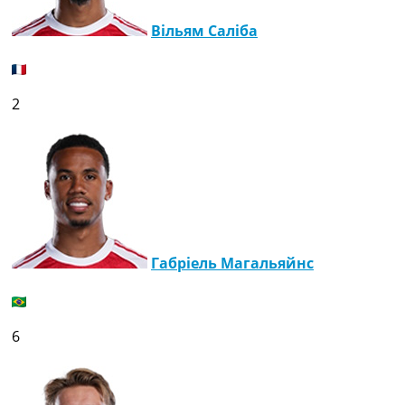
Вільям Саліба
2
Габріель Магальяйнс
6