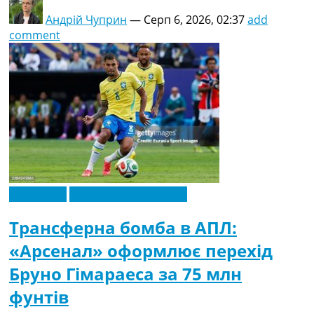
Андрій Чуприн
—
Серп 6, 2026, 02:37
add
comment
Ексклюзив
Футбольні трансфери
Трансферна бомба в АПЛ:
«Арсенал» оформлює перехід
Бруно Гімараеса за 75 млн
фунтів