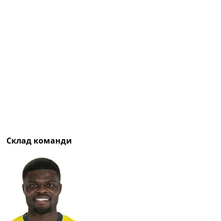
Рейтинг ФІФА
Телепрограма
RU
UA
Categories
Головна
Новини футболу
Відео
Новини футболу України
Футбольні трансфери
Склад команди
Останні коментарі
Конкурс прогнозів
Логін
Рейтінги
Правила
Колективний прогноз
Турніри
Чемпіонат Світу