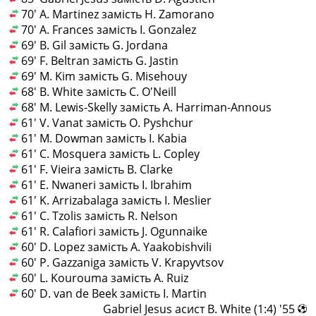
70' A. Martinez замість H. Zamorano
70' A. Frances замість I. Gonzalez
69' B. Gil замість G. Jordana
69' F. Beltran замість G. Jastin
69' M. Kim замість G. Misehouy
68' B. White замість C. O'Neill
68' M. Lewis-Skelly замість A. Harriman-Annous
61' V. Vanat замість O. Pyshchur
61' M. Dowman замість I. Kabia
61' C. Mosquera замість L. Copley
61' F. Vieira замість B. Clarke
61' E. Nwaneri замість I. Ibrahim
61' K. Arrizabalaga замість I. Meslier
61' C. Tzolis замість R. Nelson
61' R. Calafiori замість J. Ogunnaike
60' D. Lopez замість A. Yaakobishvili
60' P. Gazzaniga замість V. Krapyvtsov
60' L. Kourouma замість A. Ruiz
60' D. van de Beek замість I. Martin
55' (1:4) Gabriel Jesus асист B. White