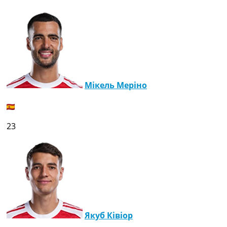
Мікель Меріно
23
Якуб Ківіор