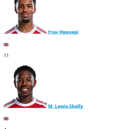
Ітан Нванері
11
M. Lewis-Skelly