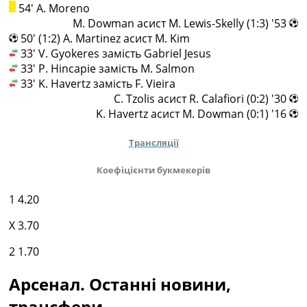
54' A. Moreno
53' (1:3) M. Dowman асист M. Lewis-Skelly
50' (1:2) A. Martinez асист M. Kim
33' V. Gyokeres замість Gabriel Jesus
33' P. Hincapie замість M. Salmon
33' K. Havertz замість F. Vieira
30' (0:2) C. Tzolis асист R. Calafiori
16' (0:1) K. Havertz асист M. Dowman
Трансляції
Коефіцієнти букмекерів
1
4.20
X
3.70
2
1.70
Арсенал. Останні новини,
трансфери