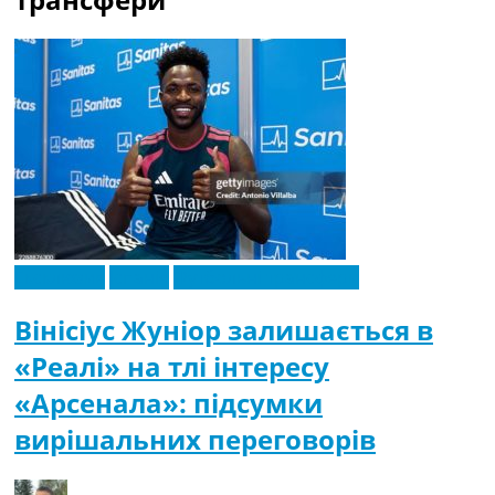
Ексклюзив
Іспанія
Футбольні трансфери
Вінісіус Жуніор залишається в
«Реалі» на тлі інтересу
«Арсенала»: підсумки
вирішальних переговорів