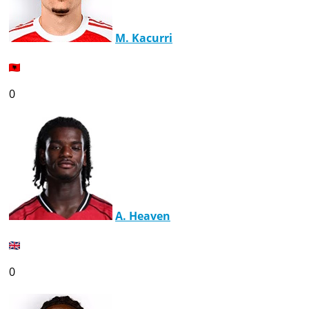
M. Kacurri
0
A. Heaven
0