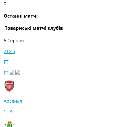
0
Останні матчі
Товариські матчі клубів
5 Серпня
21:45
FT
FT
Арсенал
1 : 3