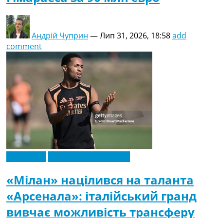
Андрій Чуприн
—
Лип 31, 2026, 18:58
add
comment
Ексклюзив
Футбольні трансфери
«Мілан» націлився на таланта
«Арсенала»: італійський гранд
вивчає можливість трансферу