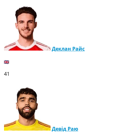
Деклан Райс
41
Девід Раю