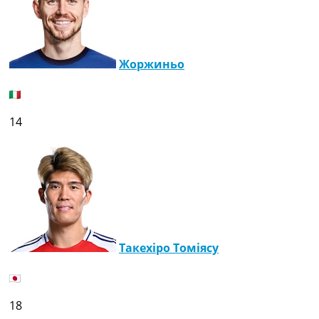
Жоржиньо
14
Такехіро Томіясу
18