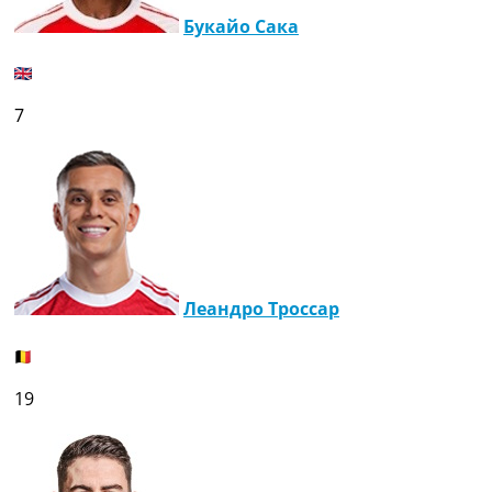
Букайо Сака
7
Леандро Троссар
19