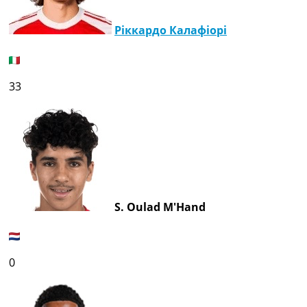
Ріккардо Калафіорі
33
S. Oulad M'Hand
0