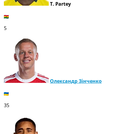
T. Partey
Україна. Прем’єр-Ліга
Україна. Перша Ліга
Ліга Чемпіонів
Англія. Прем’єр-Ліга
5
Іспанія. Ла Ліга
Ще Турніри >>>
Таблиці
Чемпіонат Світу. Турнирні таблиці
Таблиця УПЛ
Перша Ліга
Таблиця АПЛ
Таблиця Ла Ліги
Олександр Зінченко
Таблиця Ліги Чемпіонів
Всі таблиці >>>
Рейтинги
Рейтинг країн УЄФА
35
Рейтинг клубів УЄФА
Рейтинг ФІФА
Телепрограма