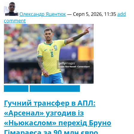
Олександр Яцентюк
—
Серп 5, 2026, 11:35
add
comment
Ексклюзив
Футбольні трансфери
Гучний трансфер в АПЛ:
«Арсенал» узгодив із
«Ньюкаслом» перехід Бруно
Гімараеса за 90 млн євро