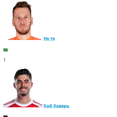
Не те
1
Кай Хаверц