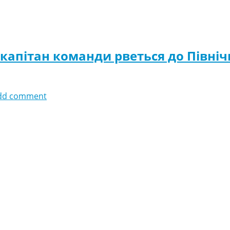
 капітан команди рветься до Півні
dd comment