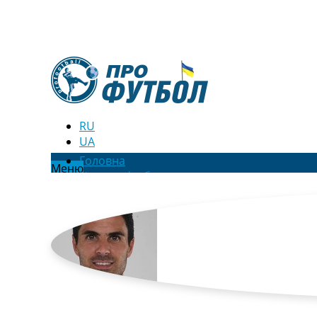
RU
UA
Головна
Меню
Новини футболу
Відео
Новини футболу України
Футбольні трансфери
Останні коментарі
Конкурс прогнозів
Логін
Рейтінги
Правила
Колективний прогноз