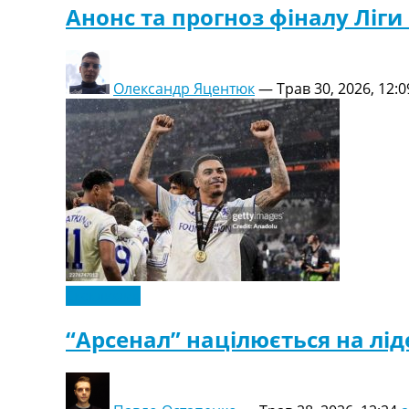
Анонс та прогноз фіналу Ліги 
Олександр Яцентюк
—
Трав 30, 2026, 12:0
Ексклюзив
“Арсенал” націлюється на лід