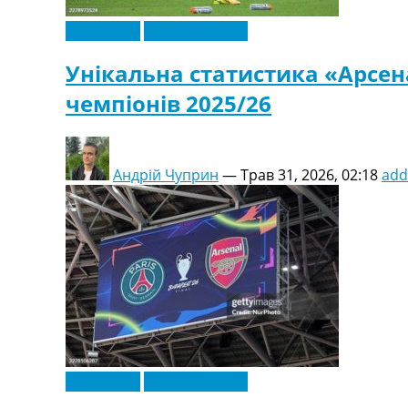
Ексклюзив
Ліга Чемпіонів
Унікальна статистика «Арсена
чемпіонів 2025/26
Андрій Чуприн
—
Трав 31, 2026, 02:18
add
Ексклюзив
Ліга Чемпіонів