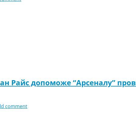
лан Райс допоможе “Арсеналу” про
dd comment