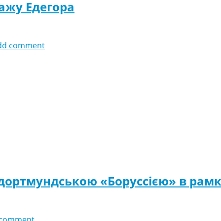
ажу Едегора
dd comment
 дортмундською «Боруссією» в рамк
 comment