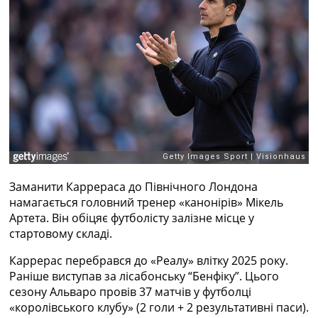
Рейтинг ФІФА
Телепрограма
RU
UA
Categories
Головна
Новини футболу
Відео
Новини футболу України
Заманити Каррераса до Північного Лондона
Футбольні трансфери
намагається головний тренер «канонірів» Мікель
Останні коментарі
Артета. Він обіцяє футболісту залізне місце у
Конкурс прогнозів
стартовому складі.
Логін
Рейтінги
Каррерас перебрався до «Реалу» влітку 2025 року.
Правила
Раніше виступав за лісабонську “Бенфіку”. Цього
Колективний прогноз
сезону Альваро провів 37 матчів у футболці
Турніри
«королівського клубу» (2 голи + 2 результативні паси).
Чемпіонат Світу