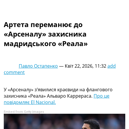
Колективний прогноз
Турніри
Чемпіонат Світу
Артета переманює до
Україна. Прем’єр-Ліга
Україна. Перша Ліга
«Арсеналу» захисника
Ліга Чемпіонів
мадридського «Реала»
Англія. Прем’єр-Ліга
Іспанія. Ла Ліга
Ще Турніри >>>
Таблиці
Павло Остапенко
—
Квіт 22, 2026, 11:32
add
Чемпіонат Світу. Турнирні таблиці
comment
Таблиця УПЛ
Перша Ліга
Таблиця АПЛ
У «Арсеналу» з’явилися краєвиди на флангового
Таблиця Ла Ліги
захисника «Реала» Альваро Каррераса.
Про це
Таблиця Ліги Чемпіонів
повідомляє El Nacional.
Всі таблиці >>>
Embed from Getty Images
Рейтинги
Рейтинг країн УЄФА
Рейтинг клубів УЄФА