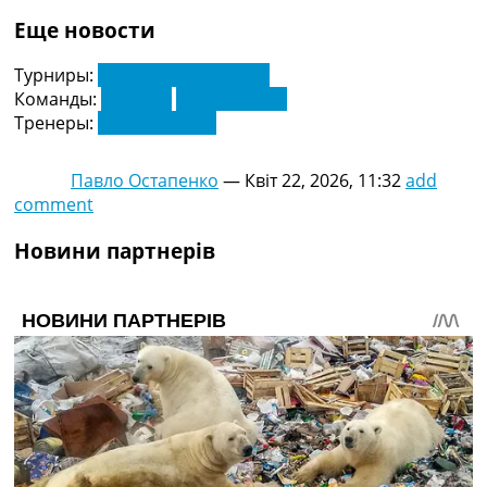
Україна. Прем’єр-Ліга
Еще новости
Україна. Перша Ліга
Ліга Чемпіонів
Турниры:
Англія. Прем'єр-Ліга
Англія. Прем’єр-Ліга
Команды:
Арсенал
Реал Мадрид
Іспанія. Ла Ліга
Тренеры:
Мікель Артета
Ще Турніри >>>
Таблиці
Павло Остапенко
—
Квіт 22, 2026, 11:32
add
Чемпіонат Світу. Турнирні таблиці
comment
Таблиця УПЛ
Перша Ліга
Новини партнерів
Таблиця АПЛ
Таблиця Ла Ліги
Таблиця Ліги Чемпіонів
Всі таблиці >>>
Рейтинги
Рейтинг країн УЄФА
Рейтинг клубів УЄФА
Рейтинг ФІФА
Телепрограма