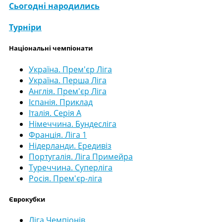
Сьогодні народились
Турніри
Національні чемпіонати
Україна. Прем'єр Ліга
Україна. Перша Ліга
Англія. Прем'єр Ліга
Іспанія. Приклад
Італія. Серія А
Німеччина. Бундесліга
Франція. Ліга 1
Нідерланди. Ередивіз
Португалія. Ліга Примейра
Туреччина. Суперліга
Росія. Прем'єр-ліга
Єврокубки
Ліга Чемпіонів