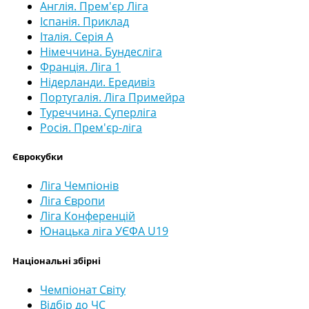
Англія. Прем'єр Ліга
Іспанія. Приклад
Італія. Серія А
Німеччина. Бундесліга
Франція. Ліга 1
Нідерланди. Ередивіз
Португалія. Ліга Примейра
Туреччина. Суперліга
Росія. Прем'єр-ліга
Єврокубки
Ліга Чемпіонів
Ліга Європи
Ліга Конференцій
Юнацька ліга УЄФА U19
Національні збірні
Чемпіонат Світу
Відбір до ЧС