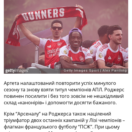
Рейтинг ФІФА
Телепрограма
RU
UA
Categories
Головна
Новини футболу
Відео
Новини футболу України
Футбольні трансфери
Артета налаштований повторити успіх минулого
Останні коментарі
сезону та знову взяти титул чемпіонів АПЛ. Роджерс
Конкурс прогнозів
повинен посилити і без того зовсім не нешкідливий
Логін
склад «канонірів» і допомогти досягти бажаного.
Рейтінги
Правила
Крім “Арсеналу” на Роджерса також націлений
Колективний прогноз
тріумфатор двох останніх кампаній у Лізі чемпіонів –
Турніри
флагман французького футболу “ПСЖ”. При цьому
Чемпіонат Світу