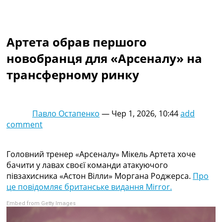
Колективний прогноз
Турніри
Чемпіонат Світу
Артета обрав першого
Україна. Прем’єр-Ліга
Україна. Перша Ліга
новобранця для «Арсеналу» на
Ліга Чемпіонів
трансферному ринку
Англія. Прем’єр-Ліга
Іспанія. Ла Ліга
Ще Турніри >>>
Таблиці
Павло Остапенко
—
Чер 1, 2026, 10:44
add
Чемпіонат Світу. Турнирні таблиці
comment
Таблиця УПЛ
Перша Ліга
Таблиця АПЛ
Головний тренер «Арсеналу» Мікель Артета хоче
Таблиця Ла Ліги
бачити у лавах своєї команди атакуючого
Таблиця Ліги Чемпіонів
півзахисника «Астон Вілли» Моргана Роджерса.
Про
Всі таблиці >>>
це повідомляє британське видання Mirror.
Рейтинги
Embed from Getty Images
Рейтинг країн УЄФА
Рейтинг клубів УЄФА