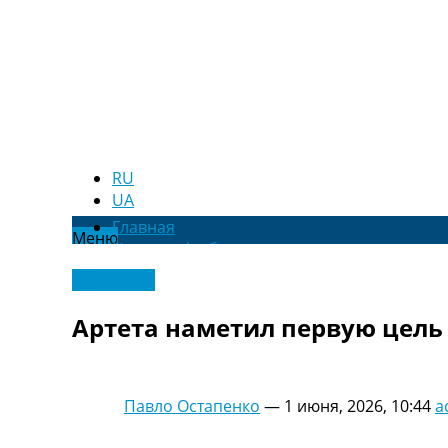
RU
UA
Главная
Меню
Новости футбола
Видео
Эксклюзив
Трансферы
Новости футбола Украины
Артета наметил первую цель
Последние комментарии
Конкурс прогнозов
Логин
Рейтинги
Павло Остапенко
—
1 июня, 2026, 10:44
a
Правила
Коллективный прогноз