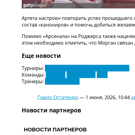
ТВ программа
RU
Артета настроен повторить успех прошедшего с
UA
состав «канониров» и помочь добиться желаем
Categories
Помимо «Арсенала» на Роджерса также нацелен
этом необходимо отметить, что Морган связан 
Главная
Новости футбола
Еще новости
Видео
Трансферы
Турниры:
Чемпионат Англии по футболу. АПЛ
Новости футбола Украины
Команды:
Арсенал
Астон Вилла
ПСЖ
Последние комментарии
Тренеры:
Микель Артета
Конкурс прогнозов
Логин
Павло Остапенко
—
1 июня, 2026, 10:44
a
Рейтинги
Правила
Новости партнеров
Коллективный прогноз
Турниры
Чемпионат Мира
Украина. Премьер-Лига