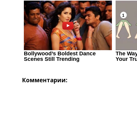
Украина. Первая Лига
Лига Чемпионов
Англия. Премьер Лига
Испания. Ла Лига
Другие Турниры >>>
Таблицы
Таблицы групп Чемпионата Мира
Украина. Премьер-Лига
Украина. Первая Лига
Лига Чемпионов. Таблицы групп
Англия. Премьер-Лига
Испания. Ла Лига
Комментарии:
Все таблицы >>>
Рейтинги
Рейтинг стран УЕФА
Рейтинг клубов УЕФА
Рейтинг ФИФА
ТВ программа