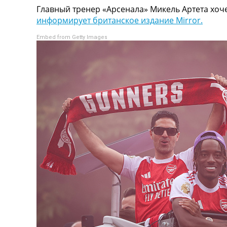
Главный тренер «Арсенала» Микель Артета хоч
Турниры
информирует британское издание Mirror.
Чемпионат Мира
Украина. Премьер-Лига
Embed from Getty Images
Украина. Первая Лига
Лига Чемпионов
Англия. Премьер Лига
Испания. Ла Лига
Другие Турниры >>>
Таблицы
Таблицы групп Чемпионата Мира
Украина. Премьер-Лига
Украина. Первая Лига
Лига Чемпионов. Таблицы групп
Англия. Премьер-Лига
Испания. Ла Лига
Все таблицы >>>
Рейтинги
Рейтинг стран УЕФА
Рейтинг клубов УЕФА
Рейтинг ФИФА