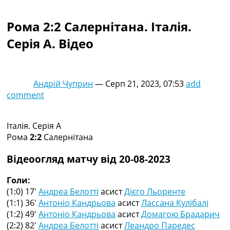
Колективний прогноз
Турніри
Рома 2:2 Салернітана. Італія.
Чемпіонат Світу
Серія A. Відео
Україна. Прем’єр-Ліга
Україна. Перша Ліга
Ліга Чемпіонів
Англія. Прем’єр-Ліга
Андрій Чуприн
—
Серп 21, 2023, 07:53
add
Іспанія. Ла Ліга
comment
Ще Турніри >>>
Таблиці
Чемпіонат Світу. Турнирні таблиці
Італія. Серія A
Таблиця УПЛ
Рома
2:2
Салернітана
Перша Ліга
Таблиця АПЛ
Відеоогляд матчу від 20-08-2023
Таблиця Ла Ліги
Таблиця Ліги Чемпіонів
Голи:
Всі таблиці >>>
(1:0) 17′
Андреа Белотті
асист
Дієго Льоренте
Рейтинги
(1:1) 36′
Антоніо Кандрьова
асист
Лассана Кулібалі
Рейтинг країн УЄФА
(1:2) 49′
Антоніо Кандрьова
асист
Домагою Брадарич
Рейтинг клубів УЄФА
(2:2) 82′
Андреа Белотті
асист
Леандро Паредес