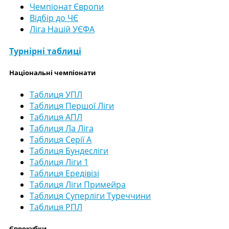
Чемпіонат Європи
Відбір до ЧЄ
Ліга Націй УЄФА
Турнірні таблиці
Національні чемпіонати
Таблиця УПЛ
Таблиця Першої Ліги
Таблиця АПЛ
Таблиця Ла Ліга
Таблиця Серії А
Таблиця Бундесліги
Таблиця Ліги 1
Таблиця Ередівізі
Таблиця Ліги Примейра
Таблиця Суперліги Туреччини
Таблиця РПЛ
Єврокубки