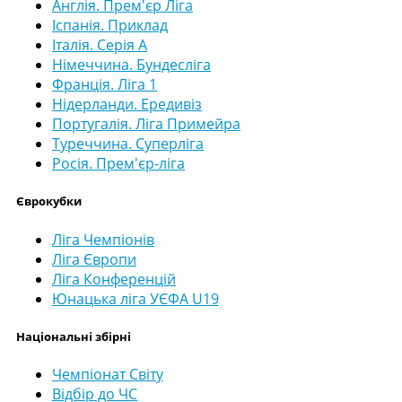
Англія. Прем'єр Ліга
Іспанія. Приклад
Італія. Серія А
Німеччина. Бундесліга
Франція. Ліга 1
Нідерланди. Ередивіз
Португалія. Ліга Примейра
Туреччина. Суперліга
Росія. Прем'єр-ліга
Єврокубки
Ліга Чемпіонів
Ліга Європи
Ліга Конференцій
Юнацька ліга УЄФА U19
Національні збірні
Чемпіонат Світу
Відбір до ЧС