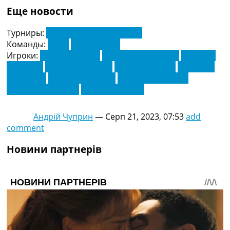
Еще новости
Турниры:
Серія А. Чемпіонат Італії
Команды:
Рома
Салернітана
Игроки:
Андреа Белотті
Антоніо Кандрьова
Григоріс
Кастанос
Джуліо Маджоре
Дієго Льоренте
Домагою
Брадарич
Лассана Кулібалі
Леандро Паредес
Норберт Дьємбер
Федеріко Фаціо
Андрій Чуприн
—
Серп 21, 2023, 07:53
add
comment
Новини партнерів