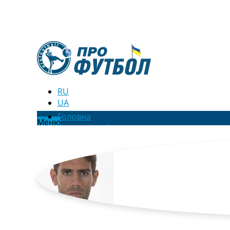
RU
UA
Головна
Меню
Новини футболу
Відео
Новини футболу України
Футбольні трансфери
Останні коментарі
Конкурс прогнозів
Логін
Рейтінги
Правила
Колективний прогноз