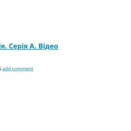
я. Серія A. Відео
6
add comment