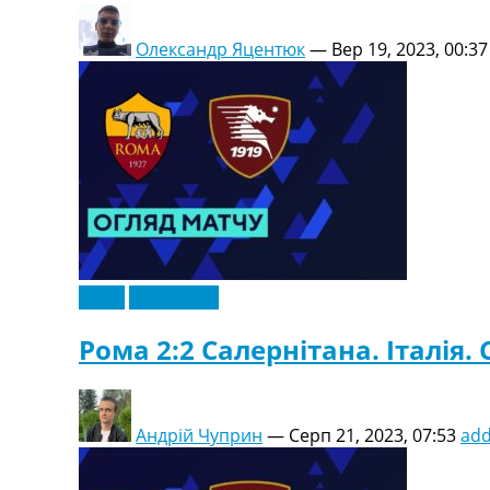
Олександр Яцентюк
—
Вер 19, 2023, 00:37
Відео
Ексклюзив
Рома 2:2 Салернітана. Італія. 
Андрій Чуприн
—
Серп 21, 2023, 07:53
ad