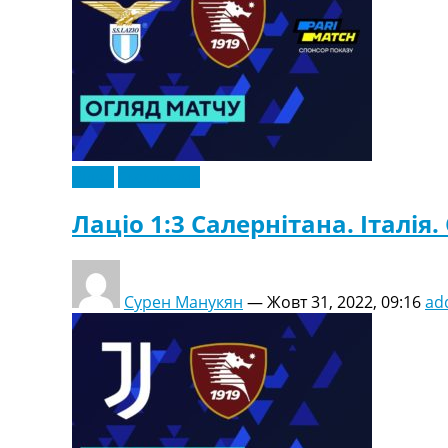
Відео
Ексклюзив
Лаціо 1:3 Салернітана. Італія. 
Сурен Манукян
—
Жовт 31, 2022, 09:16
ad