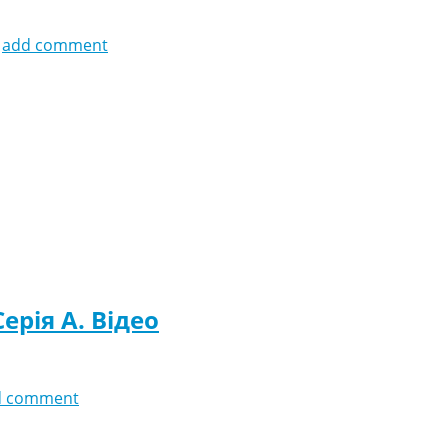
add comment
Серія A. Відео
d comment