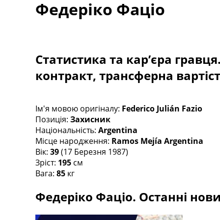
Федеріко Фаціо
Турніри
Чемпіонат Світу
Україна. Прем’єр-Ліга
Україна. Перша Ліга
Ліга Чемпіонів
Статистика та кар’єра гравця
Англія. Прем’єр-Ліга
контракт, трансферна вартіс
Іспанія. Ла Ліга
Ще Турніри >>>
Таблиці
Чемпіонат Світу. Турнирні таблиці
Ім'я мовою оригіналу:
Federico Julián Fazio
Таблиця УПЛ
Позиція:
Захисник
Перша Ліга
Національність:
Argentina
Таблиця АПЛ
Місце народження:
Ramos Mejía Argentina
Таблиця Ла Ліги
Вік:
39
(17 Березня 1987)
Таблиця Ліги Чемпіонів
Зріст:
195
см
Всі таблиці >>>
Вага:
85
кг
Рейтинги
Федеріко Фаціо. Останні нови
Рейтинг країн УЄФА
Рейтинг клубів УЄФА
Рейтинг ФІФА