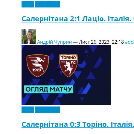
Відео
Ексклюзив
Салернітана 2:1 Лаціо. Італія. 
Андрій Чуприн
—
Лист 26, 2023, 22:18
add
Відео
Ексклюзив
Салернітана 0:3 Торіно. Італія.