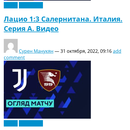
Видео
Эксклюзив
Лацио 1:3 Салернитана. Италия.
Серия A. Видео
Сурен Манукян
—
31 октября, 2022, 09:16
add
comment
Видео
Эксклюзив