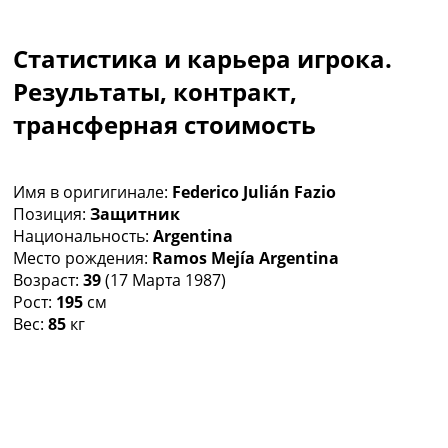
Коллективный прогноз
Турниры
Статистика и карьера игрока.
Чемпионат Мира
Украина. Премьер-Лига
Результаты, контракт,
Украина. Первая Лига
трансферная стоимость
Лига Чемпионов
Англия. Премьер Лига
Испания. Ла Лига
Имя в оригигинале:
Federico Julián Fazio
Другие Турниры >>>
Позиция:
Защитник
Таблицы
Национальность:
Argentina
Таблицы групп Чемпионата Мира
Место рождения:
Ramos Mejía Argentina
Украина. Премьер-Лига
Возраст:
39
(17 Марта 1987)
Украина. Первая Лига
Рост:
195
см
Лига Чемпионов. Таблицы групп
Вес:
85
кг
Англия. Премьер-Лига
Испания. Ла Лига
Все таблицы >>>
Рейтинги
Рейтинг стран УЕФА
Рейтинг клубов УЕФА