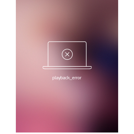
Рейтинг ФІФА
Телепрограма
RU
UA
Categories
Головна
Новини футболу
Відео
Новини футболу України
Футбольні трансфери
Останні коментарі
Конкурс прогнозів
Логін
Рейтінги
Правила
Колективний прогноз
Турніри
Чемпіонат Світу