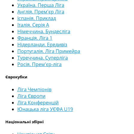
Україна. Перша Ліга
Англія. Прем'єр Ліга
Іспанія. Приклад
Італія. Серія А
Німеччина. Бундесліга
Франція. Ліга 1
Нідерланди. Ередивіз
Португалія. Ліга Примейра
Туреччина. Суперліга
Росія. Прем'єр-ліга
Єврокубки
Ліга Чемпіонів
Ліга Європи
Ліга Конференцій
Юнацька ліга УЄФА U19
Національні збірні