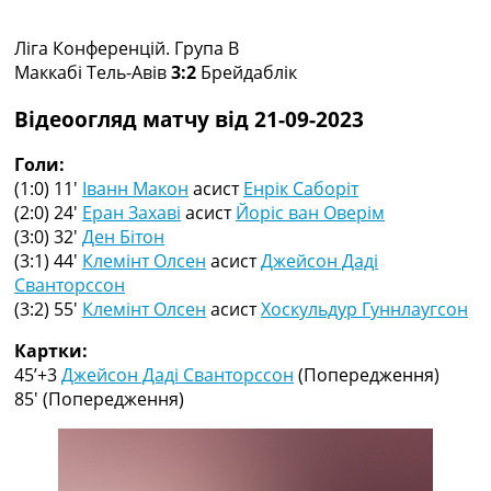
Колективний прогноз
Турніри
Ліга Конференцій. Група B
Чемпіонат Світу
Маккабі Тель-Авів
3:2
Брейдаблік
Україна. Прем’єр-Ліга
Відеоогляд матчу від 21-09-2023
Україна. Перша Ліга
Ліга Чемпіонів
Голи:
Англія. Прем’єр-Ліга
(1:0) 11′
Іванн Макон
асист
Енрік Саборіт
Іспанія. Ла Ліга
(2:0) 24′
Еран Захаві
асист
Йоріс ван Оверім
Ще Турніри >>>
(3:0) 32′
Ден Бітон
Таблиці
(3:1) 44′
Клемінт Олсен
асист
Джейсон Даді
Чемпіонат Світу. Турнирні таблиці
Сванторссон
Таблиця УПЛ
(3:2) 55′
Клемінт Олсен
асист
Хоскульдур Гуннлаугсон
Перша Ліга
Таблиця АПЛ
Картки:
Таблиця Ла Ліги
45’+3
Джейсон Даді Сванторссон
(Попередження)
Таблиця Ліги Чемпіонів
85′
(Попередження)
Всі таблиці >>>
Рейтинги
Рейтинг країн УЄФА
Рейтинг клубів УЄФА