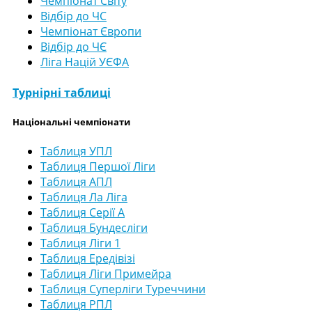
Чемпіонат Світу
Відбір до ЧС
Чемпіонат Європи
Відбір до ЧЄ
Ліга Націй УЄФА
Турнірні таблиці
Національні чемпіонати
Таблиця УПЛ
Таблиця Першої Ліги
Таблиця АПЛ
Таблиця Ла Ліга
Таблиця Серії А
Таблиця Бундесліги
Таблиця Ліги 1
Таблиця Ередівізі
Таблиця Ліги Примейра
Таблиця Суперліги Туреччини
Таблиця РПЛ