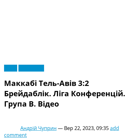
RU
Відео
Ексклюзив
UA
Головна
Меню
Маккабі Тель-Авів 3:2
Новини футболу
Відео
Брейдаблік. Ліга Конференцій.
Новини футболу України
Група B. Відео
Футбольні трансфери
Останні коментарі
Конкурс прогнозів
Логін
Андрій Чуприн
—
Вер 22, 2023, 09:35
add
Рейтінги
comment
Правила