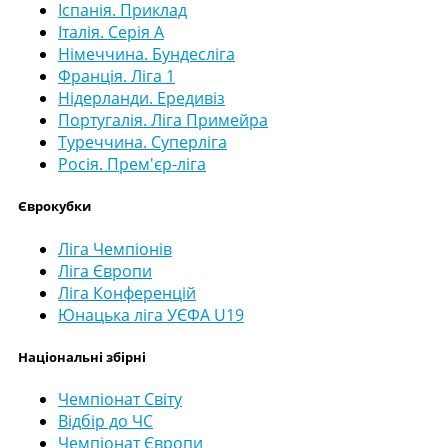
Іспанія. Приклад
Італія. Серія А
Німеччина. Бундесліга
Франція. Ліга 1
Нідерланди. Ередивіз
Португалія. Ліга Примейра
Туреччина. Суперліга
Росія. Прем'єр-ліга
Єврокубки
Ліга Чемпіонів
Ліга Європи
Ліга Конференцій
Юнацька ліга УЄФА U19
Національні збірні
Чемпіонат Світу
Відбір до ЧС
Чемпіонат Європи