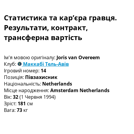
Колективний прогноз
Турніри
Статистика та кар’єра гравця.
Чемпіонат Світу
Україна. Прем’єр-Ліга
Результати, контракт,
Україна. Перша Ліга
трансферна вартість
Ліга Чемпіонів
Англія. Прем’єр-Ліга
Іспанія. Ла Ліга
Ім'я мовою оригіналу:
Joris van Overeem
Ще Турніри >>>
Клуб:
Маккабі Тель-Авів
Таблиці
Ігровий номер:
14
Чемпіонат Світу. Турнирні таблиці
Позиція:
Півзахисник
Таблиця УПЛ
Національність:
Netherlands
Перша Ліга
Місце народження:
Amsterdam Netherlands
Таблиця АПЛ
Вік:
32
(1 Червня 1994)
Таблиця Ла Ліги
Зріст:
181
см
Таблиця Ліги Чемпіонів
Вага:
73
кг
Всі таблиці >>>
Рейтинги
Рейтинг країн УЄФА
Рейтинг клубів УЄФА