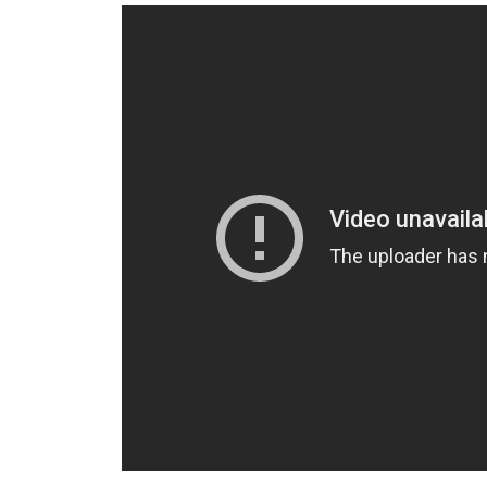
Телепрограма
RU
UA
Categories
Головна
Новини футболу
Відео
Новини футболу України
Футбольні трансфери
Останні коментарі
Конкурс прогнозів
Логін
Рейтінги
Правила
Колективний прогноз
Турніри
Чемпіонат Світу
Україна. Прем’єр-Ліга