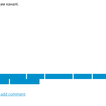
ам каналі.
но Гімарайнш
Ден Берн
Джек Робінсон
Джон Іган
Еліот 
отман
Шон Лонгстафф
add comment