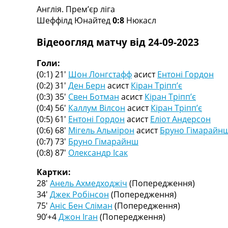
Англія. Прем’єр ліга
Турніри
Шеффілд Юнайтед
0:8
Нюкасл
Чемпіонат Світу
Україна. Прем’єр-Ліга
Відеоогляд матчу від 24-09-2023
Україна. Перша Ліга
Ліга Чемпіонів
Голи:
Англія. Прем’єр-Ліга
(0:1) 21′
Шон Лонгстафф
асист
Ентоні Гордон
Іспанія. Ла Ліга
(0:2) 31′
Ден Берн
асист
Кіран Тріпп’є
Ще Турніри >>>
(0:3) 35′
Свен Ботман
асист
Кіран Тріпп’є
Таблиці
(0:4) 56′
Каллум Вілсон
асист
Кіран Тріпп’є
Чемпіонат Світу. Турнирні таблиці
(0:5) 61′
Ентоні Гордон
асист
Еліот Андерсон
Таблиця УПЛ
(0:6) 68′
Мігель Альмірон
асист
Бруно Гімарайн
Перша Ліга
(0:7) 73′
Бруно Гімарайнш
Таблиця АПЛ
(0:8) 87′
Олександр Ісак
Таблиця Ла Ліги
Таблиця Ліги Чемпіонів
Картки:
Всі таблиці >>>
28′
Анель Ахмедходжіч
(Попередження)
Рейтинги
34′
Джек Робінсон
(Попередження)
Рейтинг країн УЄФА
75′
Аніс Бен Сліман
(Попередження)
Рейтинг клубів УЄФА
90’+4
Джон Іган
(Попередження)
Рейтинг ФІФА