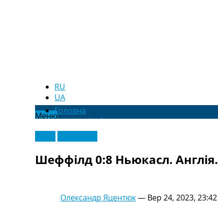
RU
UA
Головна
Меню
Новини футболу
Відео
Відео
Ексклюзив
Новини футболу України
Футбольні трансфери
Шеффілд 0:8 Ньюкасл. Англія. 
Останні коментарі
Конкурс прогнозів
Логін
Рейтінги
Олександр Яцентюк
—
Вер 24, 2023, 23:42
Правила
Колективний прогноз