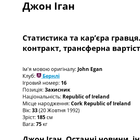
Джон Іган
Турніри
Чемпіонат Світу
Україна. Прем’єр-Ліга
Україна. Перша Ліга
Ліга Чемпіонів
Статистика та кар’єра гравця
Англія. Прем’єр-Ліга
контракт, трансферна вартіс
Іспанія. Ла Ліга
Ще Турніри >>>
Таблиці
Чемпіонат Світу. Турнирні таблиці
Ім'я мовою оригіналу:
John Egan
Таблиця УПЛ
Клуб:
Бернлі
Перша Ліга
Ігровий номер:
16
Таблиця АПЛ
Позиція:
Захисник
Таблиця Ла Ліги
Національність:
Republic of Ireland
Таблиця Ліги Чемпіонів
Місце народження:
Cork Republic of Ireland
Всі таблиці >>>
Вік:
33
(20 Жовтня 1992)
Рейтинги
Зріст:
185
см
Рейтинг країн УЄФА
Вага:
75
кг
Рейтинг клубів УЄФА
Джон Іган. Останні новини, ін
Рейтинг ФІФА