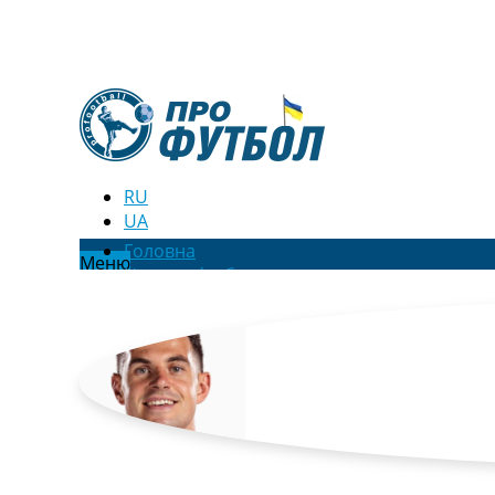
RU
UA
Головна
Меню
Новини футболу
Відео
Новини футболу України
Футбольні трансфери
Останні коментарі
Конкурс прогнозів
Логін
Рейтінги
Правила
Колективний прогноз