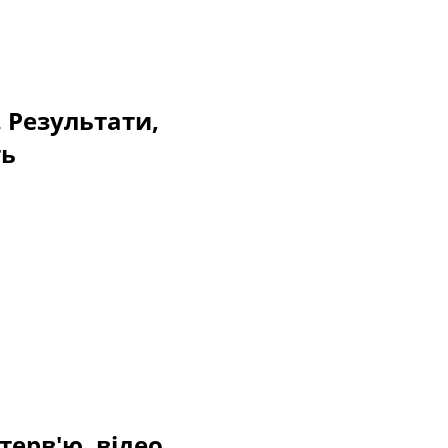
. Результати,
ть
терв'ю, відео