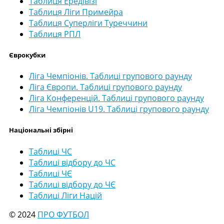
Таблиця Ередівізі
Таблиця Ліги Примейра
Таблиця Суперліги Туреччини
Таблиця РПЛ
Єврокубки
Ліга Чемпіонів. Таблиці групового раунду
Ліга Європи. Таблиці групового раунду
Ліга Конференцій. Таблиці групового раунду
Ліга Чемпіонів U19. Таблиці групового раунду
Національні збірні
Таблиці ЧС
Таблиці відбору до ЧС
Таблиці ЧЄ
Таблиці відбору до ЧЄ
Таблиці Ліги Націй
© 2024
ПРО ФУТБОЛ