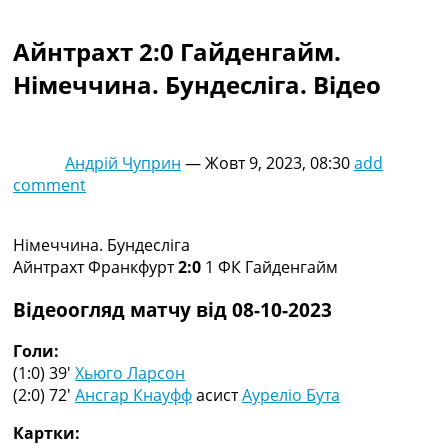
Колективний прогноз
Турніри
Айнтрахт 2:0 Гайденгайм.
Чемпіонат Світу
Німеччина. Бундесліга. Відео
Україна. Прем’єр-Ліга
Україна. Перша Ліга
Ліга Чемпіонів
Англія. Прем’єр-Ліга
Андрій Чуприн
—
Жовт 9, 2023, 08:30
add
Іспанія. Ла Ліга
comment
Ще Турніри >>>
Таблиці
Чемпіонат Світу. Турнирні таблиці
Німеччина. Бундесліга
Таблиця УПЛ
Айнтрахт Франкфурт
2:0
1 ФК Гайденгайм
Перша Ліга
Таблиця АПЛ
Відеоогляд матчу від 08-10-2023
Таблиця Ла Ліги
Таблиця Ліги Чемпіонів
Голи:
Всі таблиці >>>
(1:0) 39′
Хьюго Ларсон
Рейтинги
(2:0) 72′
Ансгар Кнауфф
асист
Ауреліо Бута
Рейтинг країн УЄФА
Картки:
Рейтинг клубів УЄФА