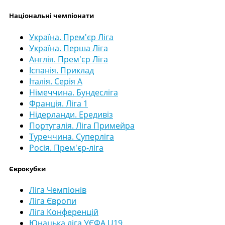
Національні чемпіонати
Україна. Прем'єр Ліга
Україна. Перша Ліга
Англія. Прем'єр Ліга
Іспанія. Приклад
Італія. Серія А
Німеччина. Бундесліга
Франція. Ліга 1
Нідерланди. Ередивіз
Португалія. Ліга Примейра
Туреччина. Суперліга
Росія. Прем'єр-ліга
Єврокубки
Ліга Чемпіонів
Ліга Європи
Ліга Конференцій
Юнацька ліга УЄФА U19