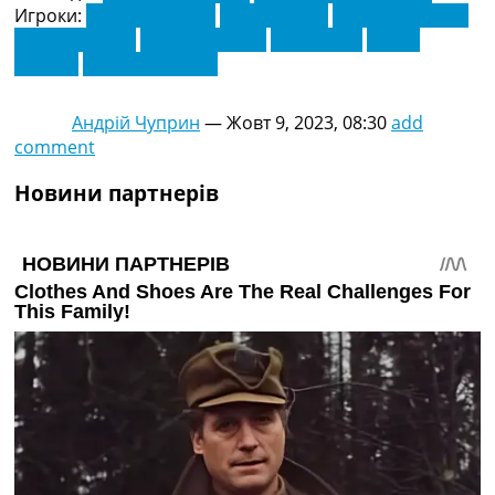
Игроки:
Ансгар Кнауфф
Ауреліо Бута
Джесік Нганкам
Кевін Мюллер
Патрік Майнка
Філіп Макс
Хьюго
Ларсон
Ян-Ніклас Бесте
Андрій Чуприн
—
Жовт 9, 2023, 08:30
add
comment
Новини партнерів